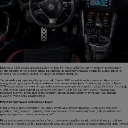
Kierownica GT86 została opatrzona kultowym logo 86. Nawet końcówka rury wydechowej ma dokładnie
86 mm średnicy, co jest z jednej strony nawiązaniem do charakterystycznych elementów silnika, takich jak
cylinder i tłok o średnicy 86 mm, a z drugiej do znaczka modelu 86.
Tak jak wiele z jej legendarnych poprzedniczek, Toyota GT86 zaskarbiła sobie uznanie na całym świecie
ze względu na ogromną swobodę prowadzenia i niezrównaną radość jazdy. Dzięki swojej dynamice Toyota
GT68 odnosi sukcesy w wielu dyscyplinach sportów motorowych we wszystkich zakątkach świata. Co więcej,
w 2015 roku na rynku pojawił się samochód wyścigowy GT86 CS-R3, który stanowił ekonomiczną
propozycję dla tych, którzy chcą poczuć dreszczyk emocji podczas sportowej rywalizacji, np. startując
w wyścigu World Rally Championship.
Przyszłość sportowych samochodów Toyoty
Mniej więcej w okresie premiery GT86 prezes Toyoty Akio Toyoda przedstawił swoją wizję najbliższej
przyszłości firmy, mówiąc: „będziemy nadal tworzyć coraz lepsze samochody” oraz „jeśli prowadzenie nie
sprawia przyjemności, to nie jest to samochód”.
Biorąc pod uwagę odświeżone założenia firmy i zwrócenie szczególnej uwagi na doświadczenia z jazdy (co
widać m.in. w modelu GT86), jaka przyszłość czeka auta, które nawiązują do bogatej przeszłości marki Toyota?