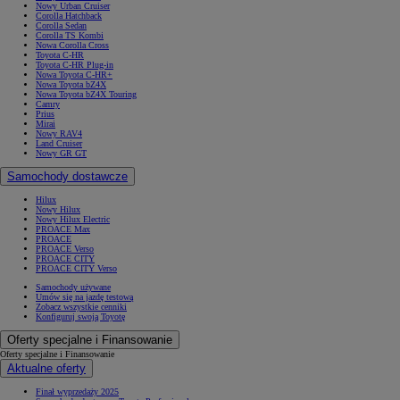
Nowy Urban Cruiser
Corolla Hatchback
Corolla Sedan
Corolla TS Kombi
Nowa Corolla Cross
Toyota C-HR
Toyota C-HR Plug-in
Nowa Toyota C-HR+
Nowa Toyota bZ4X
Nowa Toyota bZ4X Touring
Camry
Prius
Mirai
Nowy RAV4
Land Cruiser
Nowy GR GT
Samochody dostawcze
Hilux
Nowy Hilux
Nowy Hilux Electric
PROACE Max
PROACE
PROACE Verso
PROACE CITY
PROACE CITY Verso
Samochody używane
Umów się na jazdę testową
Zobacz wszystkie cenniki
Konfiguruj swoją Toyotę
Oferty specjalne i Finansowanie
Oferty specjalne i Finansowanie
Aktualne oferty
Finał wyprzedaży 2025