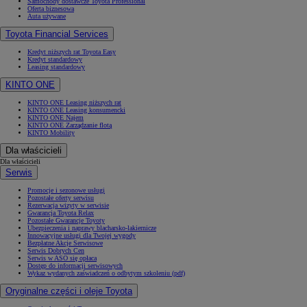
Samochody dostawcze Toyota Professional
Oferta biznesowa
Auta używane
Toyota Financial Services
Kredyt niższych rat Toyota Easy
Kredyt standardowy
Leasing standardowy
KINTO ONE
KINTO ONE Leasing niższych rat
KINTO ONE Leasing konsumencki
KINTO ONE Najem
KINTO ONE Zarządzanie flotą
KINTO Mobility
Dla właścicieli
Dla właścicieli
Serwis
Promocje i sezonowe usługi
Pozostałe oferty serwisu
Rezerwacja wizyty w serwisie
Gwarancja Toyota Relax
Pozostałe Gwarancje Toyoty
Ubezpieczenia i naprawy blacharsko-lakiernicze
Innowacyjne usługi dla Twojej wygody
Bezpłatne Akcje Serwisowe
Serwis Dobrych Cen
Serwis w ASO się opłaca
Dostęp do informacji serwisowych
Wykaz wydanych zaświadczeń o odbytym szkoleniu (pdf)
Oryginalne części i oleje Toyota