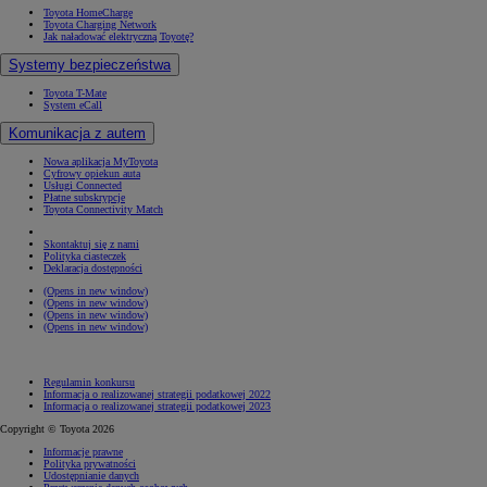
Toyota HomeCharge
Toyota Charging Network
Jak naładować elektryczną Toyotę?
Systemy bezpieczeństwa
Toyota T-Mate
System eCall
Komunikacja z autem
Nowa aplikacja MyToyota
Cyfrowy opiekun auta
Usługi Connected
Płatne subskrypcje
Toyota Connectivity Match
Skontaktuj się z nami
Polityka ciasteczek
Deklaracja dostępności
(Opens in new window)
(Opens in new window)
(Opens in new window)
(Opens in new window)
Regulamin konkursu
Informacja o realizowanej strategii podatkowej 2022
Informacja o realizowanej strategii podatkowej 2023
Copyright © Toyota 2026
Informacje prawne
Polityka prywatności
Udostępnianie danych