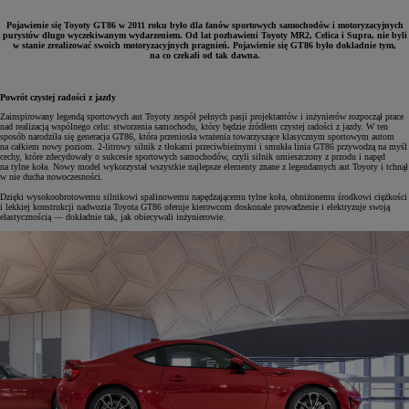
Pojawienie się Toyoty GT86 w 2011 roku było dla fanów sportowych samochodów i motoryzacyjnych
purystów długo wyczekiwanym wydarzeniem. Od lat pozbawieni Toyoty MR2, Celica i Supra, nie byli
w stanie zrealizować swoich motoryzacyjnych pragnień. Pojawienie się GT86 było dokładnie tym,
na co czekali od tak dawna.
Powrót czystej radości z jazdy
Zainspirowany legendą sportowych aut Toyoty zespół pełnych pasji projektantów i inżynierów rozpoczął prace
nad realizacją wspólnego celu: stworzenia samochodu, który będzie źródłem czystej radości z jazdy. W ten
sposób narodziła się generacja GT86, która przeniosła wrażenia towarzyszące klasycznym sportowym autom
na całkiem nowy poziom. 2-litrowy silnik z tłokami przeciwbieżnymi i smukła linia GT86 przywodzą na myśl
cechy, które zdecydowały o sukcesie sportowych samochodów, czyli silnik umieszczony z przodu i napęd
na tylne koła. Nowy model wykorzystał wszystkie najlepsze elementy znane z legendarnych aut Toyoty i tchnął
w nie ducha nowoczesności.
Dzięki wysokoobrotowemu silnikowi spalinowemu napędzającemu tylne koła, obniżonemu środkowi ciężkości
i lekkiej konstrukcji nadwozia Toyota GT86 oferuje kierowcom doskonałe prowadzenie i elektryzuje swoją
elastycznością — dokładnie tak, jak obiecywali inżynierowie.