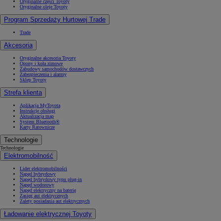
Oryginalne części Toyoty
Oryginalne oleje Toyoty
Program Sprzedaży Hurtowej Trade
Trade
Akcesoria
Oryginalne akcesoria Toyoty
Opony i koła zimowe
Zabudowy samochodów dostawczych
Zabezpieczenia i alarmy
Sklep Toyoty
Strefa klienta
Aplikacja MyToyota
Instrukcje obsługi
Aktualizacja map
System Bluetooth®
Karty Ratownicze
Technologie
Technologie
Elektromobilność
Lider elektromobilności
Napęd hybrydowy
Napęd hybrydowy typu plug-in
Napęd wodorowy
Napęd elektryczny na baterię
Zasięg aut elektrycznych
Zalety posiadania aut elektrycznych
Ładowanie elektrycznej Toyoty