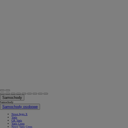
Samochody
Samochody
Samochody osobowe
Nowe Aygo X
Yaris
GR Yaris
Yaris Cross
Nowy Yaris Cross