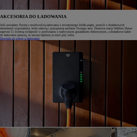
AKCESORIA DO ŁADOWANIA
Jeśli posiadasz Toyotę z możliwością ładowania z zewnętrznego źródła prądu, pomyśl o dodatkowych
elementach wyposażenia, które ułatwią i przyspieszą zasilanie Twojego auta. Domowa stacja Wallbox Home
zapewni Ci świetną wydajność w porównaniu z tradycyjnym gniazdkiem elektrycznym, a dodatkowe kable
do ładowania sprawią, że zawsze będziesz je mieć przy sobie.
Dowiedz się więcej o ładowaniu