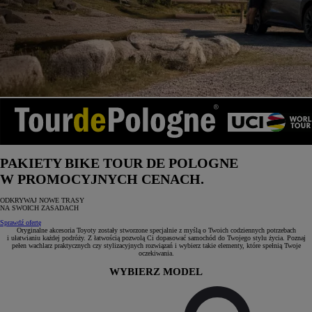
PAKIETY BIKE TOUR DE POLOGNE
W PROMOCYJNYCH CENACH.
ODKRYWAJ NOWE TRASY
NA SWOICH ZASADACH
Sprawdź ofertę
Oryginalne akcesoria Toyoty zostały stworzone specjalnie z myślą o Twoich codziennych potrzebach
i ułatwianiu każdej podróży. Z łatwością pozwolą Ci dopasować samochód do Twojego stylu życia. Poznaj
pełen wachlarz praktycznych czy stylizacyjnych rozwiązań i wybierz takie elementy, które spełnią Twoje
oczekiwania.
WYBIERZ MODEL