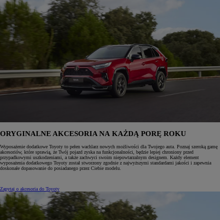
ORYGINALNE AKCESORIA NA KAŻDĄ PORĘ ROKU
Wyposażenie dodatkowe Toyoty to pełen wachlarz nowych możliwości dla Twojego auta. Poznaj szeroką gamę
akcesoriów, które sprawią, że Twój pojazd zyska na funkcjonalności, będzie lepiej chroniony przed
przypadkowymi uszkodzeniami, a także zachwyci swoim niepowtarzalnym designem. Każdy element
wyposażenia dodatkowego Toyoty został stworzony zgodnie z najwyższymi standardami jakości i zapewnia
doskonałe dopasowanie do posiadanego przez Ciebie modelu.
Zapytaj o akcesoria do Toyoty