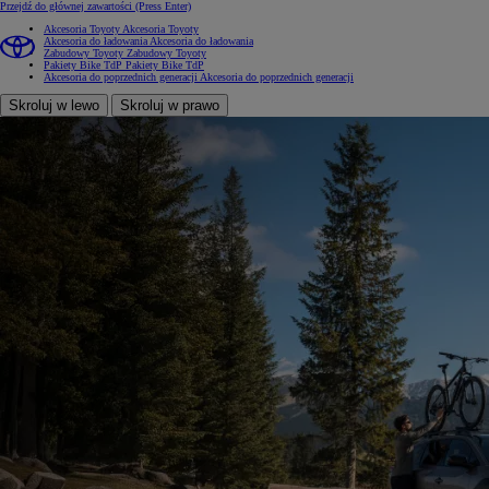
Przejdź do głównej zawartości
(Press Enter)
Akcesoria Toyoty
Akcesoria Toyoty
Akcesoria do ładowania
Akcesoria do ładowania
Zabudowy Toyoty
Zabudowy Toyoty
Pakiety Bike TdP
Pakiety Bike TdP
Akcesoria do poprzednich generacji
Akcesoria do poprzednich generacji
Skroluj w lewo
Skroluj w prawo