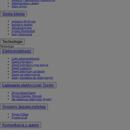
Zabezpieczenia i alarmy
Sklep Toyoty
Strefa klienta
Aplikacja MyToyota
Instrukcje obsługi
Aktualizacja map
System Bluetooth®
Karty Ratownicze
Technologie
Technologie
Elektromobilność
Lider elektromobilności
Napęd hybrydowy
Napęd hybrydowy typu plug-in
Napęd wodorowy
Napęd elektryczny na baterię
Zasięg aut elektrycznych
Zalety posiadania aut elektrycznych
Ładowanie elektrycznej Toyoty
Toyota HomeCharge
Toyota Charging Network
Jak naładować elektryczną Toyotę?
Systemy bezpieczeństwa
Toyota T-Mate
System eCall
Komunikacja z autem