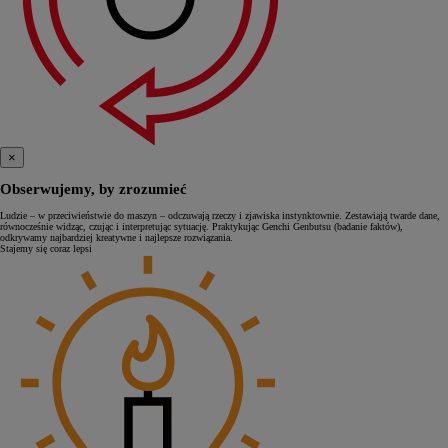
×
Obserwujemy, by zrozumieć
Ludzie – w przeciwieństwie do maszyn – odczuwają rzeczy i zjawiska instynktownie. Zestawiają twarde dane,
równocześnie widząc, czując i interpretując sytuację. Praktykując Genchi Genbutsu (badanie faktów),
odkrywamy najbardziej kreatywne i najlepsze rozwiązania.
Stajemy się coraz lepsi