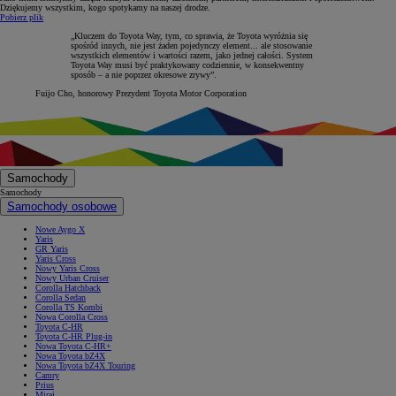
Dziękujemy wszystkim, kogo spotykamy na naszej drodze.
Pobierz plik
„Kluczem do Toyota Way, tym, co sprawia, że Toyota wyróżnia się
spośród innych, nie jest żaden pojedynczy element... ale stosowanie
wszystkich elementów i wartości razem, jako jednej całości. System
Toyota Way musi być praktykowany codziennie, w konsekwentny
sposób – a nie poprzez okresowe zrywy”.
Fuijo Cho, honorowy Prezydent Toyota Motor Corporation
Samochody
Samochody
Samochody osobowe
Nowe Aygo X
Yaris
GR Yaris
Yaris Cross
Nowy Yaris Cross
Nowy Urban Cruiser
Corolla Hatchback
Corolla Sedan
Corolla TS Kombi
Nowa Corolla Cross
Toyota C-HR
Toyota C-HR Plug-in
Nowa Toyota C-HR+
Nowa Toyota bZ4X
Nowa Toyota bZ4X Touring
Camry
Prius
Mirai