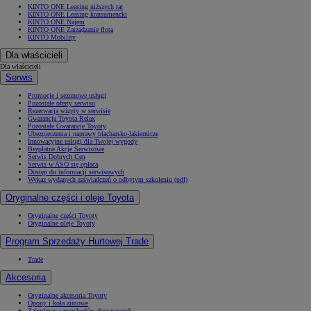
KINTO ONE Leasing niższych rat
KINTO ONE Leasing konsumencki
KINTO ONE Najem
KINTO ONE Zarządzanie flotą
KINTO Mobility
Dla właścicieli
Dla właścicieli
Serwis
Promocje i sezonowe usługi
Pozostałe oferty serwisu
Rezerwacja wizyty w serwisie
Gwarancja Toyota Relax
Pozostałe Gwarancje Toyoty
Ubezpieczenia i naprawy blacharsko-lakiernicze
Innowacyjne usługi dla Twojej wygody
Bezpłatne Akcje Serwisowe
Serwis Dobrych Cen
Serwis w ASO się opłaca
Dostęp do informacji serwisowych
Wykaz wydanych zaświadczeń o odbytym szkoleniu (pdf)
Oryginalne części i oleje Toyota
Oryginalne części Toyoty
Oryginalne oleje Toyoty
Program Sprzedaży Hurtowej Trade
Trade
Akcesoria
Oryginalne akcesoria Toyoty
Opony i koła zimowe
Zabudowy samochodów dostawczych