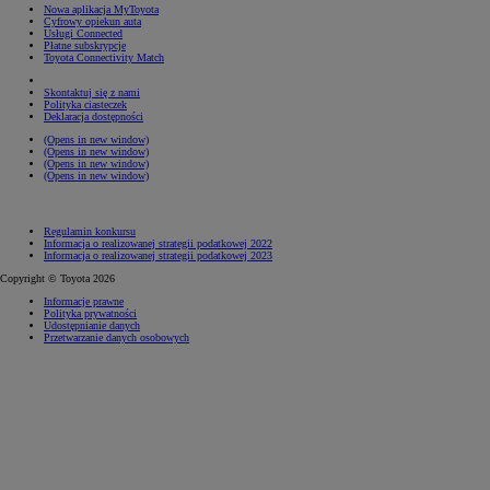
Nowa aplikacja MyToyota
Cyfrowy opiekun auta
Usługi Connected
Płatne subskrypcje
Toyota Connectivity Match
Skontaktuj się z nami
Polityka ciasteczek
Deklaracja dostępności
(Opens in new window)
(Opens in new window)
(Opens in new window)
(Opens in new window)
Regulamin konkursu
Informacja o realizowanej strategii podatkowej 2022
Informacja o realizowanej strategii podatkowej 2023
Copyright © Toyota 2026
Informacje prawne
Polityka prywatności
Udostępnianie danych
Przetwarzanie danych osobowych