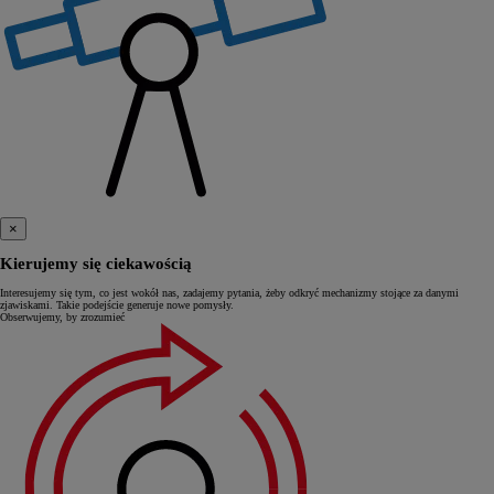
×
Kierujemy się ciekawością
Interesujemy się tym, co jest wokół nas, zadajemy pytania, żeby odkryć mechanizmy stojące za danymi
zjawiskami. Takie podejście generuje nowe pomysły.
Obserwujemy, by zrozumieć