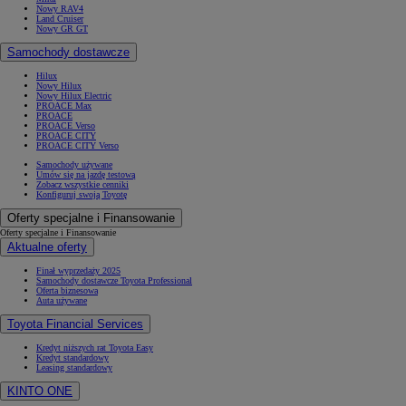
Nowy RAV4
Land Cruiser
Nowy GR GT
Samochody dostawcze
Hilux
Nowy Hilux
Nowy Hilux Electric
PROACE Max
PROACE
PROACE Verso
PROACE CITY
PROACE CITY Verso
Samochody używane
Umów się na jazdę testową
Zobacz wszystkie cenniki
Konfiguruj swoją Toyotę
Oferty specjalne i Finansowanie
Oferty specjalne i Finansowanie
Aktualne oferty
Finał wyprzedaży 2025
Samochody dostawcze Toyota Professional
Oferta biznesowa
Auta używane
Toyota Financial Services
Kredyt niższych rat Toyota Easy
Kredyt standardowy
Leasing standardowy
KINTO ONE