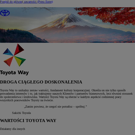
Przejdź do głównej zawartości
(Press Enter)
DROGA CIĄGŁEGO DOSKONALENIA
Toyota Way to unikalny zestaw wartości, fundament kultury korporacyjnej. Określa on nie tylko sposób
prowadzenia interesów i to, jak traktujemy naszych Klientów i partnerów biznesowych, lecz również stosunek
do społeczeństwa i środowiska. Wartości Toyota Way są obecne w każdym aspekcie codziennej pracy
wszystkich pracowników Toyoty na świecie.
„Zanim powiesz, że czegoś nie potrafisz – spróbuj.”
Sakichi Toyoda
WARTOŚCI TOYOTA WAY
Działamy dla innych