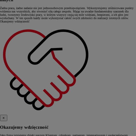
Żadna praca, żadne zadanie nie jest jednoosobowym przedsięwzięciem. Wykorzystujemy zróżnicowane punkty
widzenia nas wszystkich, aby stworzyć siłę całego zespołu. Mając na uwadze fundamentalny szacunek dla
ludzi, tworzymy środowisko pracy, w którym wszyscy czują się mile widziani, bezpieczni, a ich głos jest
wysłuchany. W ten sposób każdy może wykorzystać całość swych zdolności do realizacji istotnych celów.
Okazujemy wdzięczność
×
Okazujemy wdzięczność
Jako firma istniejemy dzięki naszym Klientom, członkom, partnerom, interesariuszom i społeczeństwom.