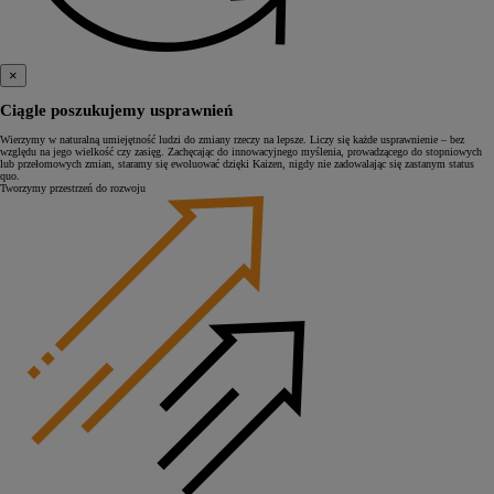
×
Ciągle poszukujemy usprawnień
Wierzymy w naturalną umiejętność ludzi do zmiany rzeczy na lepsze. Liczy się każde usprawnienie – bez
względu na jego wielkość czy zasięg. Zachęcając do innowacyjnego myślenia, prowadzącego do stopniowych
lub przełomowych zmian, staramy się ewoluować dzięki Kaizen, nigdy nie zadowalając się zastanym status
quo.
Tworzymy przestrzeń do rozwoju