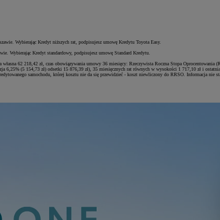
szawie. Wybierając Kredyt niższych rat, podpisujesz umowę Kredytu Toyota Easy.
awie. Wybierając Kredyt standardowy, podpisujesz umowę Standard Kredytu.
ta własna 62 218,42 zł, czas obowiązywania umowy 36 miesięcy: Rzeczywista Roczna Stopa Oprocentowania (
ja 6,25% (5 154,73 zł) odsetki 15 876,39 zł), 35 miesięcznych rat równych w wysokości 1 717,10 zł i ostatni
edytowanego samochodu, której kosztu nie da się przewidzieć - koszt niewliczony do RRSO. Informacja nie st