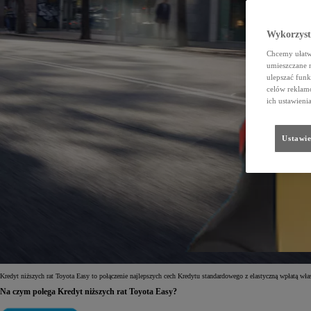
Wykorzystu
Chcemy ułatwi
umieszczane 
ulepszać funk
celów reklamo
ich ustawieni
Ustawie
Kredyt niższych rat Toyota Easy to połączenie najlepszych cech Kredytu standardowego z elastyczną wpłatą własn
Na czym polega Kredyt niższych rat Toyota Easy?