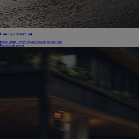
Od
105 300 zł
Corolla Hatchback
Leasing niższych rat
HYBRID
Poznaj ofertę Toyoty dopasowaną do potrzeb firm
Dowiedz się więcej