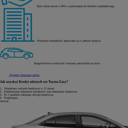
Raty niższe nawet o 40% w porównaniu do Kredytu standardowego
Wszystkie formalności załatwiane są w jednym miejscu
Bezgotówkowa możliwość wymiany samochodu na nowy
Wypełnij formularz online
Jak uzyskać Kredyt niższych rat Toyota Easy?
1.
Wypełniasz wniosek kredytowy w 15 minut.
Od
81 900 zł
2.
Przedstawiasz dokument tożsamości oraz dokumenty finansowe.
3.
Po 1 godzinie odbierasz decyzję kredytową.
Yaris Cross
4.
Podpisujesz
HYBRID
umowę.