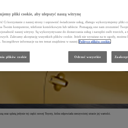
jemy pliki cookie, aby ulepszyć naszą witrynę
ć Ci korzystanie z naszej strony i usprawnić świadczenie usług, dlatego wykorzystujemy pliki co
na Twoim komputerze, telefonie komórkowym lub tablecie. Pomagają one nam zrozumieć Twoje 
cjonalność naszej witryny. Są wykorzystywane do dostarczania usług i narzędzi osób trzecich, a 
wych. Zalecamy akceptację wszystkich plików cookie. Jeżeli nie wyrażasz na to zgody, możesz 
a. Szczegółowe informacje na ten temat znajdziesz w naszej
Polityce plików cookie.
nia plików cookie
Odrzuć wszystkie
Zaakcept
ą oraz spłatą jedynie tej części nowej Toyoty, która odpowiada rzeczywistej utracie jej wartości.