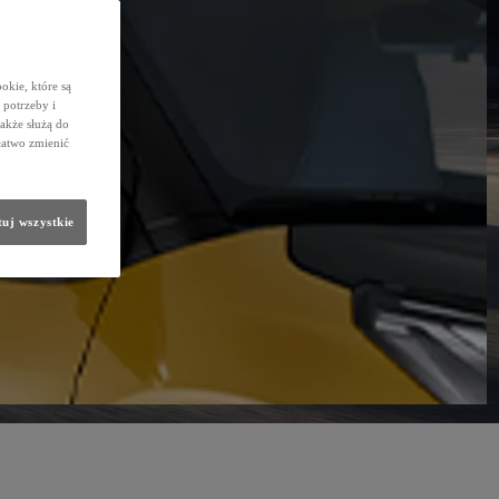
okie, które są
potrzeby i
także służą do
łatwo zmienić
uj wszystkie