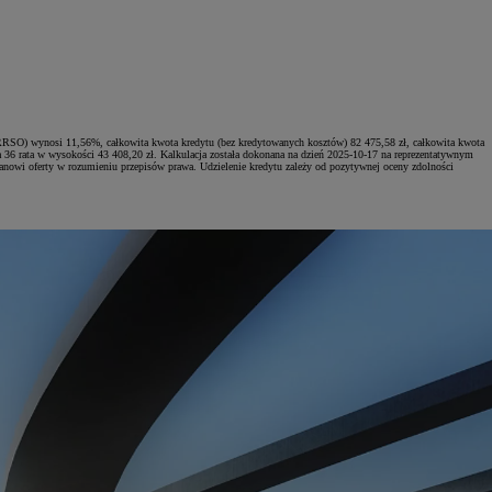
RRSO) wynosi 11,56%, całkowita kwota kredytu (bez kredytowanych kosztów) 82 475,58 zł, całkowita kwota
a 36 rata w wysokości 43 408,20 zł. Kalkulacja została dokonana na dzień 2025-10-17 na reprezentatywnym
anowi oferty w rozumieniu przepisów prawa. Udzielenie kredytu zależy od pozytywnej oceny zdolności