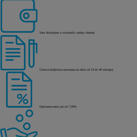
Sam decydujesz o wysokości wpłaty własnej
Umowa kredytowa zawierana na okres od 24 do 48 miesięcy
Oprocentowanie już od 7,99%