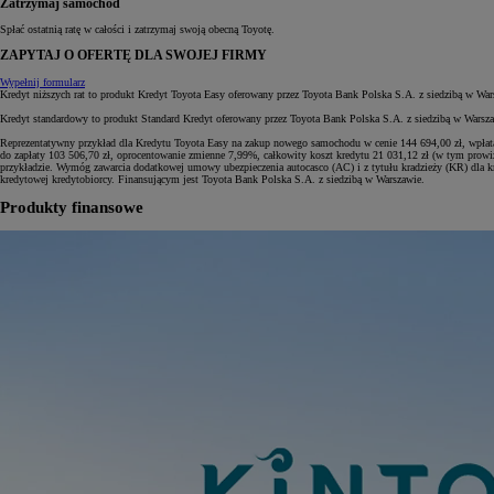
Zatrzymaj samochód
Spłać ostatnią ratę w całości i zatrzymaj swoją obecną Toyotę.
ZAPYTAJ O OFERTĘ DLA SWOJEJ FIRMY
Wypełnij formularz
Kredyt niższych rat to produkt Kredyt Toyota Easy oferowany przez Toyota Bank Polska S.A. z siedzibą w War
Kredyt standardowy to produkt Standard Kredyt oferowany przez Toyota Bank Polska S.A. z siedzibą w Warsz
Reprezentatywny przykład dla Kredytu Toyota Easy na zakup nowego samochodu w cenie 144 694,00 zł, wpła
do zapłaty 103 506,70 zł, oprocentowanie zmienne 7,99%, całkowity koszt kredytu 21 031,12 zł (w tym prowiz
przykładzie. Wymóg zawarcia dodatkowej umowy ubezpieczenia autocasco (AC) i z tytułu kradzieży (KR) dla kr
kredytowej kredytobiorcy. Finansującym jest Toyota Bank Polska S.A. z siedzibą w Warszawie.
Produkty finansowe