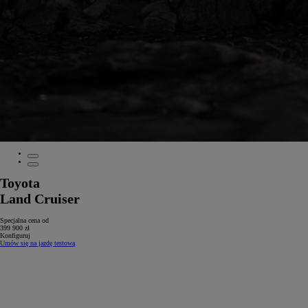
Toyota
Land Cruiser
Specjalna cena od
399 900 zł
Konfiguruj
Umów się na jazdę testową