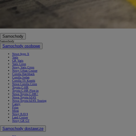
Samochody
Samochody
Samochody osobowe
Nowe Aygo X
Yaris
GR Yaris
Yaris Cross
Nowy Yaris Cross
Nowy Urban Cruiser
Corolla Hatchback
Corolla Sedan
Corolla TS Kombi
Nowa Corolla Cross
Toyota C-HR
Toyota C-HR Plug-in
Nowa Toyota C-HR+
Nowa Toyota bZ4X
Nowa Toyota bZ4X Touring
Camry
Prius
Mirai
Nowy RAV4
Land Cruiser
Nowy GR GT
Samochody dostawcze