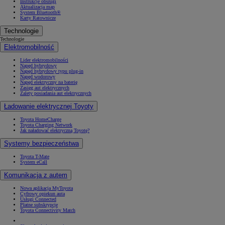
Instrukcje obsługi
Aktualizacja map
System Bluetooth®
Karty Ratownicze
Technologie
Technologie
Elektromobilność
Lider elektromobilności
Napęd hybrydowy
Napęd hybrydowy typu plug-in
Napęd wodorowy
Napęd elektryczny na baterię
Zasięg aut elektrycznych
Zalety posiadania aut elektrycznych
Ładowanie elektrycznej Toyoty
Toyota HomeCharge
Toyota Charging Network
Jak naładować elektryczną Toyotę?
Systemy bezpieczeństwa
Toyota T-Mate
System eCall
Komunikacja z autem
Nowa aplikacja MyToyota
Cyfrowy opiekun auta
Usługi Connected
Płatne subskrypcje
Toyota Connectivity Match