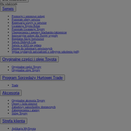
Dla właścicieli
Serwis
Promocje i sezonowe usługi
Pozostałe oferty serwisu
Rezerwacja wizyty w serwisie
Gwarancja Toyota Relax
Pozostałe Gwarancje Toyoty
Ubezpieczenia i naprawy blacharsko-lakiernicze
Innowacyjne usługi dla Twojej wygody
Bezpłatne Akcje Serwisowe
Serwis Dobrych Cen
Serwis w ASO się opłaca
Dostęp do informacji serwisowych
Wykaz wydanych zaświadczeń o odbytym szkoleniu (pdf)
Oryginalne części i oleje Toyota
Oryginalne części Toyoty
Oryginalne oleje Toyoty
Program Sprzedaży Hurtowej Trade
Trade
Akcesoria
Oryginalne akcesoria Toyoty
Opony i koła zimowe
Zabudowy samochodów dostawczych
Zabezpieczenia i alarmy
Sklep Toyoty
Strefa klienta
Aplikacja MyToyota