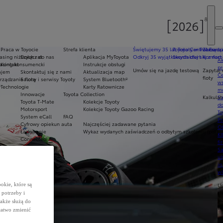
Praca w Toyocie
Strefa klienta
Świętujemy 35 lat Toyoty w Polsce
Toyota Central Europ
Zarządza
sing niższych rat
Dołącz do nas
Aplikacja MyToyota
Odkryj 35 wyjątkowych ofert
Skontaktuj się z nam
Komfort 
Ak
asing konsumencki
Kontakt
Instrukcje obsługi
pr
Umów się na jazdę testową
Zapytaj 
ajem
Skontaktuj się z nami
Aktualizacja map
Ce
floty
ządzanie flotą
Salony i serwisy Toyoty
System Bluetooth®
ws
y
Technologie
Karty Ratownicze
mo
Innowacje
Toyota Collection
Kalkulat
S
Toyota T-Mate
Kolekcje Toyoty
do
Motorsport
Kolekcje Toyoty Gazoo Racing
To
System eCall
FAQ
Pr
Cyfrowy opiekun auta
Najczęściej zadawane pytania
Of
Ładowanie
Wykaz wydanych zaświadczeń o odbytym szkoleniu (pdf)
KI
Connected
fi
S
u
in
w
okie, które są
U
si
potrzeby i
ja
także służą do
te
łatwo zmienić