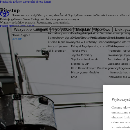
Przejdź do głównej zawartości
(Press Enter)
Pit-stop
Nowe samochody
Oferty specjalne
Świat Toyoty
Finansowanie
Serwis i akcesoria
Konta
Kolekcja gadżetów Gazoo Racing jest obecnie w parku serwisowym.
Wracamy po krótkiej przerwie. Przepraszamy za utrudnienia.
Poznaj historię Gazoo Racing
Sprawdź aktualne oferty
Świat Toyoty
Oferta dla firm
Serwis
Wszystkie kategorie
Hybrydowe
Miejskie
Sportowe
Elektryc
Aktualne promocje
Dlaczego Toyota?
Toyota Financial Services
Rezerwacja wizy
Nowe Aygo X
Samochody dostawcze Toyota Professional
O Toyocie
Kredyt niższych rat Toyota Ea
Oferta serwisu
HYBRID
Oferta biznesowa
Toyota w Europie
Kredyt standardowy
Specjalna ofert
Auta używane
Fabryki Toyoty
Leasing standardowy
Oferta serwisu 
Rok potęgi 8 premier
Toyota Way
Promocje i usł
Toyota Mobility
Gwarancje Toyo
Toyota a środowisko
Bezpłatne akcj
Norma WLTP
Globalna akcja
Klub Rekordowych Przebiegów Toyoty
Pomoc drogowa w
Historyczne Modele
Informacje tech
FAQ
Innowacje dla 
Wykorzystu
Chcemy ułatwi
umieszczane 
ulepszać funk
celów reklamo
ich ustawieni