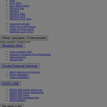
Hilux
Nowy Hilux
Nowy Hilux Electric
PROACE Max
PROACE
PROACE Verso
PROACE CITY
PROACE CITY Verso
Samochody używane
Umów się na jazdę testową
Zobacz wszystkie cenniki
Konfiguruj swoją Toyotę
Oferty specjalne i Finansowanie
Oferty specjalne i Finansowanie
Aktualne oferty
Finał wyprzedaży 2025
Samochody dostawcze Toyota Professional
Oferta biznesowa
Auta używane
Toyota Financial Services
Kredyt niższych rat Toyota Easy
Od
81 900 zł
Kredyt standardowy
Leasing standardowy
Yaris Cross
KINTO ONE
HYBRID
KINTO ONE Leasing niższych rat
KINTO ONE Leasing konsumencki
KINTO ONE Najem
KINTO ONE Zarządzanie flotą
KINTO Mobility
Dla właścicieli