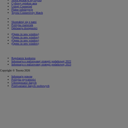
Nowa aplikacja MyToyota
Cyfrowy opiekun auta
Usługi Connected
Płatne subskrypcje
Toyota Connectivity Match
Skontaktuj się z nami
Polityka ciasteczek
Deklaracja dostępności
(Opens in new window)
(Opens in new window)
(Opens in new window)
(Opens in new window)
Regulamin konkursu
Informacja o realizowanej strategii podatkowej 2022
Informacja o realizowanej strategii podatkowej 2023
Copyright © Toyota 2026
Informacje prawne
Polityka prywatności
Udostępnianie danych
Przetwarzanie danych osobowych