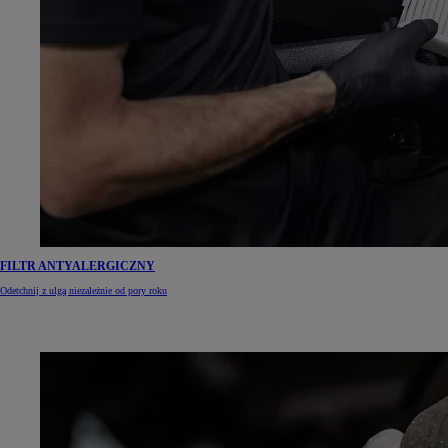
FILTR ANTYALERGICZNY
Odetchnij z ulgą niezależnie od pory roku