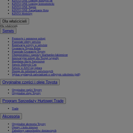
KINTO ONE Leasing niższych rat
KINTO ONE Leasing konsumencki
KINTO ONE Najem
KINTO ONE Zarządzanie flotą
KINTO Mobility
Dla właścicieli
Dla właścicieli
Serwis
Promocje i sezonowe usługi
Pozostałe oferty serwisu
Rezerwacja wizyty w serwisie
Gwarancja Toyota Relax
Pozostałe Gwarancje Toyoty
Ubezpieczenia i naprawy blacharsko-lakiernicze
Innowacyjne usługi dla Twojej wygody
Bezpłatne Akcje Serwisowe
Serwis Dobrych Cen
Serwis w ASO się opłaca
Dostęp do informacji serwisowych
Wykaz wydanych zaświadczeń o odbytym szkoleniu (pdf)
Oryginalne części i oleje Toyota
Oryginalne części Toyoty
Oryginalne oleje Toyoty
Program Sprzedaży Hurtowej Trade
Trade
Akcesoria
Oryginalne akcesoria Toyoty
Opony i koła zimowe
Zabudowy samochodów dostawczych