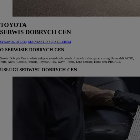
TOYOTA
SERWIS DOBRYCH CEN
SPRAWDŹ OFERTĘ
SKONTAKTUJ SIĘ Z DILEREM
O SERWISIE DOBRYCH CEN
Serwis Dobrych Cen to oferta usług w rozsądnych cenach. Sprawdź i skorzystaj z usług dla modeli AYGO,
Yaris, Auris, Corolla, Avensis, Toyota C‑HR, RAV4, Prius, Land Cruiser, Hilux oraz PROACE.
USŁUGI SERWISU DOBRYCH CEN