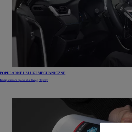
POPULARNE USŁUGI MECHANICZNE
Kompleksowa opieka dla Twojej Toyoty