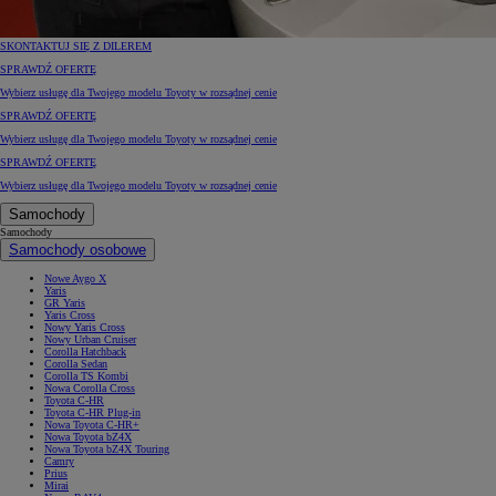
SKONTAKTUJ SIĘ Z DILEREM
SPRAWDŹ OFERTĘ
Wybierz usługę dla Twojego modelu Toyoty w rozsądnej cenie
SPRAWDŹ OFERTĘ
Wybierz usługę dla Twojego modelu Toyoty w rozsądnej cenie
SPRAWDŹ OFERTĘ
Wybierz usługę dla Twojego modelu Toyoty w rozsądnej cenie
Samochody
Samochody
Samochody osobowe
Nowe Aygo X
Yaris
GR Yaris
Yaris Cross
Nowy Yaris Cross
Nowy Urban Cruiser
Corolla Hatchback
Corolla Sedan
Corolla TS Kombi
Nowa Corolla Cross
Toyota C-HR
Toyota C-HR Plug-in
Nowa Toyota C-HR+
Nowa Toyota bZ4X
Nowa Toyota bZ4X Touring
Camry
Prius
Mirai