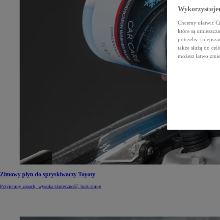
Wykorzystujem
Chcemy ułatwić Ci 
które są umieszcz
potrzeby i ulepsza
także służą do ce
możesz łatwo zmien
Zimowy płyn do spryskiwaczy Toyoty
Przyjemny zapach, wysoka skuteczność, brak smug