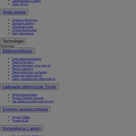
Zabezpieczenia i alarmy
Sklep Toyoty
Strefa klienta
Aplikacja MyToyota
Instrukcje obsługi
Aktualizacja map
System Bluetooth®
Karty Ratownicze
Technologie
Technologie
Elektromobilność
Lider elektromobilności
Napęd hybrydowy
Napęd hybrydowy typu plug-in
Napęd wodorowy
Napęd elektryczny na baterię
Zasięg aut elektrycznych
Zalety posiadania aut elektrycznych
Ładowanie elektrycznej Toyoty
Toyota HomeCharge
Toyota Charging Network
Jak naładować elektryczną Toyotę?
Systemy bezpieczeństwa
Toyota T-Mate
System eCall
Komunikacja z autem