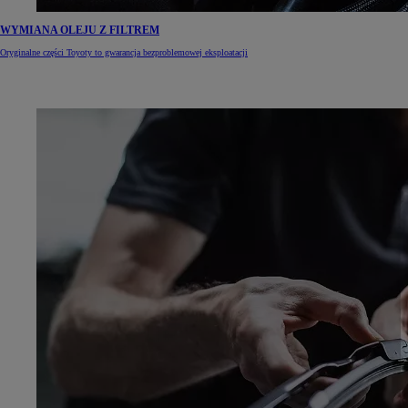
WYMIANA OLEJU Z FILTREM
Oryginalne części Toyoty to gwarancja bezproblemowej eksploatacji