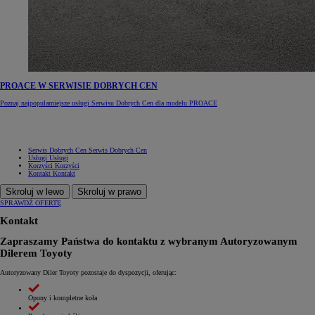
PROACE W SERWISIE DOBRYCH CEN
Poznaj najpopularniejsze usługi Serwisu Dobrych Cen dla modelu PROACE
Serwis Dobrych Cen
Serwis Dobrych Cen
Usługi
Usługi
Korzyści
Korzyści
Kontakt
Kontakt
Skroluj w lewo
Skroluj w prawo
SPRAWDŹ OFERTĘ
Kontakt
Zapraszamy Państwa do kontaktu z wybranym Autoryzowanym
Dilerem Toyoty
Autoryzowany Diler Toyoty pozostaje do dyspozycji, oferując:
Opony i kompletne koła