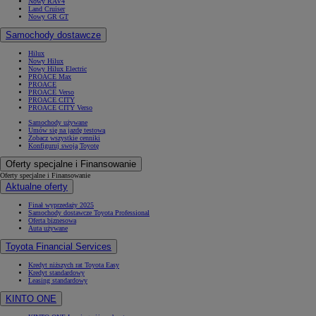
Nowy RAV4
Land Cruiser
Nowy GR GT
Samochody dostawcze
Hilux
Nowy Hilux
Nowy Hilux Electric
PROACE Max
PROACE
PROACE Verso
PROACE CITY
PROACE CITY Verso
Samochody używane
Umów się na jazdę testową
Zobacz wszystkie cenniki
Konfiguruj swoją Toyotę
Oferty specjalne i Finansowanie
Oferty specjalne i Finansowanie
Aktualne oferty
Finał wyprzedaży 2025
Samochody dostawcze Toyota Professional
Oferta biznesowa
Auta używane
Toyota Financial Services
Kredyt niższych rat Toyota Easy
Kredyt standardowy
Leasing standardowy
KINTO ONE