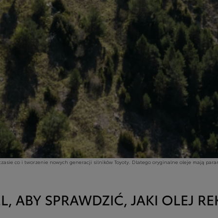
asie co i tworzenie nowych generacji silników Toyoty. Dlatego oryginalne oleje mają par
, ABY SPRAWDZIĆ, JAKI OLEJ 