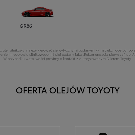
GR86
 olej silnikowy, należy kierować się wytycznymi podanymi w instrukcji obsługi po
nie innego oleju silnikowego niż olej podany jako „Rekomendacja pierwsza” lub „
W przypadku wątpliwości prosimy o kontakt z Autoryzowanym Dilerem Toyoty.
OFERTA OLEJÓW TOYOTY