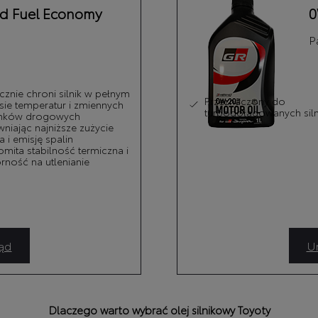
d Fuel Economy
0
P
cznie chroni silnik w pełnym
Przeznaczony do
zapłonie iskrowym do modelu
sie temperatur i zmiennych
turbodoładowanych sil
nków drogowych
niając najniższe zużycie
a i emisję spalin
mita stabilność termiczna i
ność na utlenianie
ąd
Um
Dlaczego warto wybrać olej silnikowy Toyoty