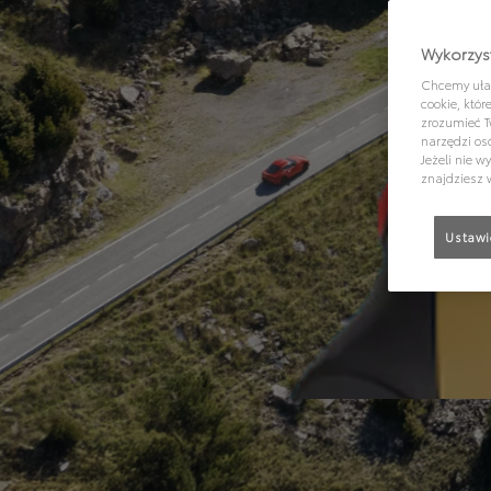
Wykorzyst
Chcemy ułat
cookie, któ
zrozumieć T
narzędzi os
Jeżeli nie 
znajdziesz 
Ustawi