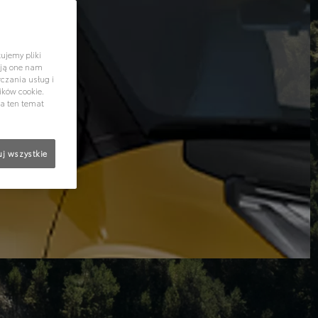
ujemy pliki
ają one nam
czania usług i
ików cookie.
na ten temat
j wszystkie