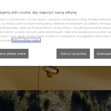
ujemy pliki cookie, aby ulepszyć naszą witrynę
wić Ci korzystanie z naszej strony i usprawnić świadczenie usług, dlatego wykorzyst
re są umieszczane na Twoim komputerze, telefonie komórkowym lub tablecie. Pomag
woje potrzeby i ulepszać funkcjonalność naszej witryny. Są wykorzystywane do dostar
ób trzecich, a także służą do celów reklamowych. Zalecamy akceptację wszystkich pl
wyrażasz na to zgody, możesz łatwo zmienić ich ustawienia. Szczegółowe informacje 
w naszej
Polityce plików cookie.
enia plików cookie
Odrzuć wszystkie
Zaakceptu