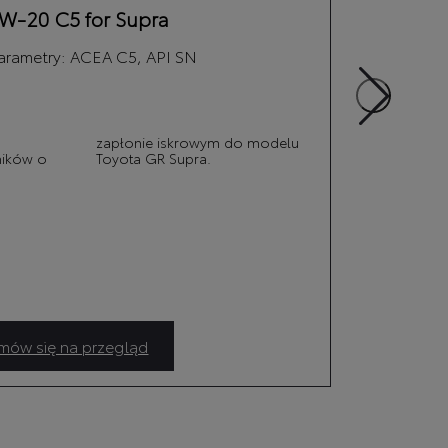
W-20 C5 for Supra
arametry:
ACEA C5, API SN
Naj
prze
gene
Spe
ników o
Toyota GR Supra.
poj
siln
prz
których produc
ów się na przegląd