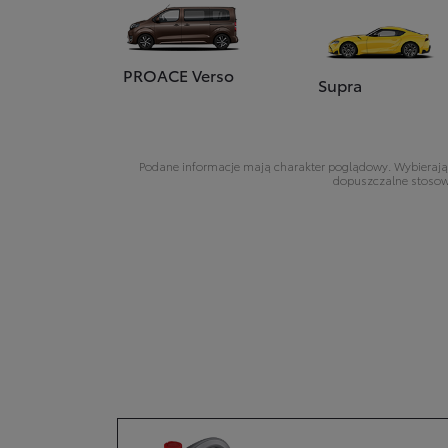
PROACE Verso
Supra
Podane informacje mają charakter poglądowy. Wybierając
dopuszczalne stosowa