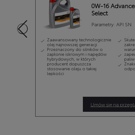
y
0W-16 Advance
Select
Parametry:
API SN
iołu,
Zaawansowany technologicznie
Skute
dliwych
olej najnowszej generacji
zakre
Przeznaczony do silników o
waru
ycznego
zapłonie iskrowym i napędów
zapew
in.
hybrydowych, w których
paliw
producent dopuszcza
Znako
stosowanie oleju o takiej
odpor
lepkości
Umów się na przegl