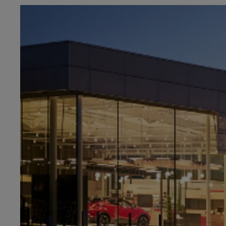
Od
105 300 zł
Corolla Hatchback
HYBRID