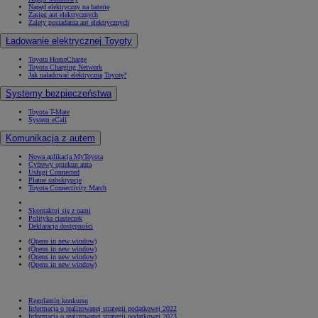
Napęd elektryczny na baterię
Zasięg aut elektrycznych
Zalety posiadania aut elektrycznych
Ładowanie elektrycznej Toyoty
Toyota HomeCharge
Toyota Charging Network
Jak naładować elektryczną Toyotę?
Systemy bezpieczeństwa
Toyota T-Mate
System eCall
Komunikacja z autem
Nowa aplikacja MyToyota
Cyfrowy opiekun auta
Usługi Connected
Płatne subskrypcje
Toyota Connectivity Match
Skontaktuj się z nami
Polityka ciasteczek
Deklaracja dostępności
(Opens in new window)
(Opens in new window)
(Opens in new window)
(Opens in new window)
Regulamin konkursu
Informacja o realizowanej strategii podatkowej 2022
Informacja o realizowanej strategii podatkowej 2023