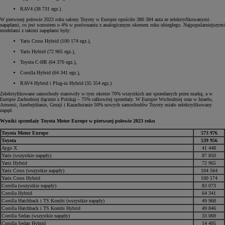
RAV4 (38 731 egz.).
W pierwszej połowie 2023 roku salony Toyoty w Europie opuściło 380 384 auta ze zelektryfikowanymi
napędami, co jest wzrostem o 4% w porównaniu z analogicznym okresem roku ubiegłego. Najpopularniejszymi
modelami z takimi napędami były:
Yaris Cross Hybrid (100 174 egz.),
Yaris Hybrid (72 965 egz.),
Toyota C-HR (64 370 egz.),
Corolla Hybrid (64 341 egz.),
RAV4 Hybrid i Plug-in Hybrid (35 354 egz.).
Zelektryfikowane samochody stanowiły w tym okresie 70% wszystkich aut sprzedanych przez markę, a w
Europie Zachodniej (łącznie z Polską) – 75% całkowitej sprzedaży. W Europie Wschodniej oraz w Izraelu,
Armenii, Azerbejdżanie, Gruzji i Kazachstanie 50% nowych samochodów Toyoty miało zelektryfikowany
napęd.
Wyniki sprzedaży Toyota Motor Europe w pierwszej połowie 2023 roku
Toyota Motor Europe
573 976
Toyota
539 956
Aygo X
41 448
Yaris (wszystkie napędy)
87 850
Yaris Hybrid
72 965
Yaris Cross (wszystkie napędy)
104 564
Yaris Cross Hybrid
100 174
Corolla (wszystkie napędy)
83 073
Corolla Hybrid
64 341
Corolla Hatchback i TS Kombi (wszystkie napędy)
49 968
Corolla Hatchback i TS Kombi Hybrid
49 846
Corolla Sedan (wszystkie napędy)
33 069
Corolla Sedan Hybrid
14 495