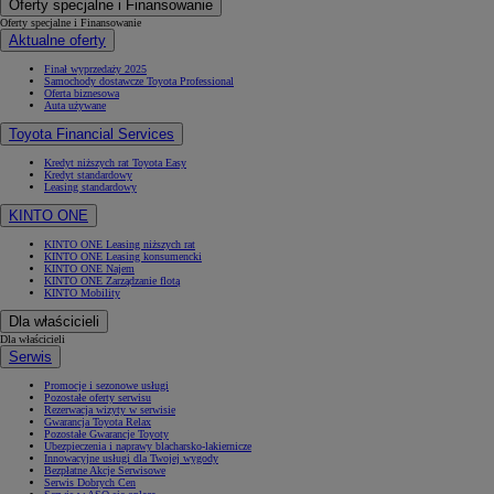
Oferty specjalne i Finansowanie
Oferty specjalne i Finansowanie
Aktualne oferty
Finał wyprzedaży 2025
Samochody dostawcze Toyota Professional
Oferta biznesowa
Auta używane
Toyota Financial Services
Kredyt niższych rat Toyota Easy
Kredyt standardowy
Leasing standardowy
KINTO ONE
KINTO ONE Leasing niższych rat
KINTO ONE Leasing konsumencki
KINTO ONE Najem
KINTO ONE Zarządzanie flotą
KINTO Mobility
Dla właścicieli
Dla właścicieli
Serwis
Promocje i sezonowe usługi
Pozostałe oferty serwisu
Rezerwacja wizyty w serwisie
Gwarancja Toyota Relax
Pozostałe Gwarancje Toyoty
Ubezpieczenia i naprawy blacharsko-lakiernicze
Innowacyjne usługi dla Twojej wygody
Bezpłatne Akcje Serwisowe
Serwis Dobrych Cen