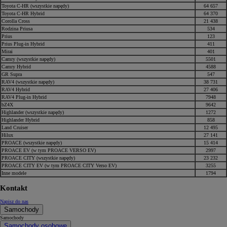
Toyota C-HR (wszystkie napędy)
64 657
Toyota C-HR Hybrid
64 370
Corolla Cross
21 438
Rodzina Priusa
534
Prius
123
Prius Plug-in Hybrid
411
Mirai
401
Camry (wszystkie napędy)
5501
Camry Hybrid
4588
GR Supra
547
RAV4 (wszystkie napędy)
38 731
RAV4 Hybrid
27 406
RAV4 Plug-in Hybrid
7948
bZ4X
9642
Highlander (wszystkie napędy)
1272
Highlander Hybrid
858
Land Cruiser
12 495
Hilux
27 141
PROACE (wszystkie napędy)
15 414
PROACE EV (w tym PROACE VERSO EV)
2997
PROACE CITY (wszystkie napędy)
23 232
PROACE CITY EV (w tym PROACE CITY Verso EV)
3255
Inne modele
1794
Kontakt
Napisz do nas
Samochody
Samochody
Samochody osobowe