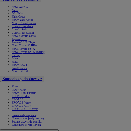
Nowe Aygo X
Yaris
GR Yaris
Yaris Cross
Nowy Yaris Cross
Nowy Urban Cruiser
Corolla Hatchback
Corolla Sedan
Corolla TS Kombi
Nowa Corolla Cross
Toyota C-HR
Toyota C-HR Plug-in
Nowa Toyota C-HR+
Nowa Toyota bZ4X
Nowa Toyota bZ4X Touring
Camry
Prius
Mirai
Nowy RAV4
Land Cruiser
Nowy GR GT
Samochody dostawcze
Hilux
Nowy Hilux
Nowy Hilux Electric
PROACE Max
PROACE
PROACE Verso
PROACE CITY
PROACE CITY Verso
Samochody używane
Umów się na jazdę testową
Zobacz wszystkie cenniki
Konfiguruj swoją Toyotę