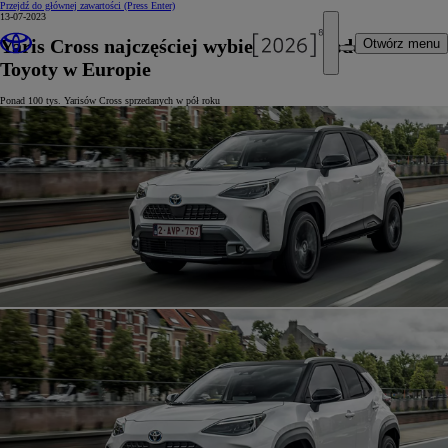
Przejdź do głównej zawartości
(Press Enter)
13-07-2023
Yaris Cross najczęściej wybieranym modelem
Otwórz menu
Toyoty w Europie
Ponad 100 tys. Yarisów Cross sprzedanych w pół roku