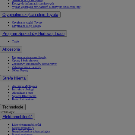
Serwis w ASO się opłaca
Dostęp do informacji serwisowych
Wykaz wydanych zaświadczeń o odbytym szkoleniu (pdf)
Oryginalne części i oleje Toyota
Oryginalne części Toyoty
Oryginalne oleje Toyoty
Program Sprzedaży Hurtowej Trade
Trade
Akcesoria
Oryginalne akcesoria Toyoty
Opony i koła zimowe
Zabudowy samochodów dostawczych
Zabezpieczenia i alarmy
Sklep Toyoty
Strefa klienta
Aplikacja MyToyota
Instrukcje obsługi
Aktualizacja map
System Bluetooth®
Karty Ratownicze
Technologie
Technologie
Elektromobilność
Lider elektromobilności
Napęd hybrydowy
Napęd hybrydowy typu plug-in
Napęd wodorowy