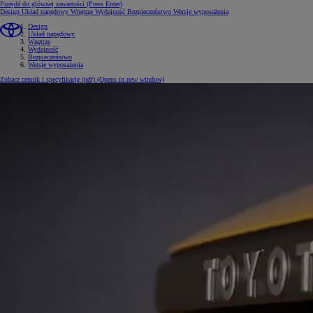
Przejdź do głównej zawartości
(Press Enter)
Design
Układ napędowy
Wnętrze
Wydajność
Bezpieczeństwo
Wersje wyposażenia
Design
Układ napędowy
Wnętrze
Wydajność
Bezpieczeństwo
Wersje wyposażenia
Zobacz cennik i specyfikację (pdf)
(Opens in new window)