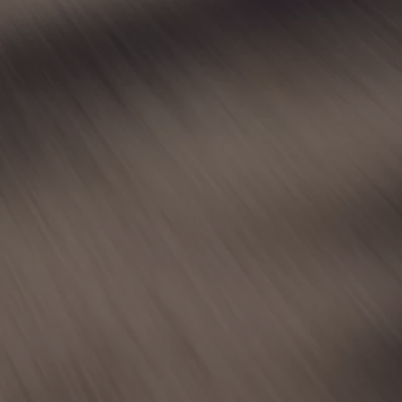
Od
81 900 zł
Yaris Cross
HYBRID