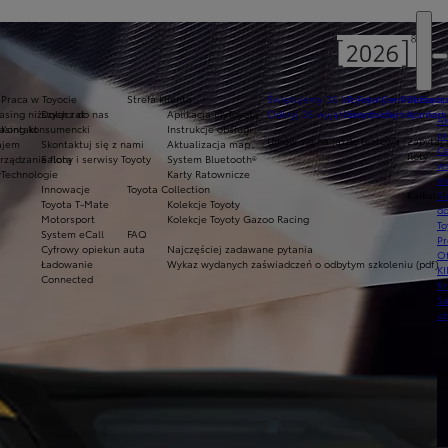
Praca w Toyocie
Strefa klienta
Świętujemy 35 lat Toyoty w Polsce
Toyota Central Europ
Zarządza
sing niższych rat
Dołącz do nas
Aplikacja MyToyota
Odkryj 35 wyjątkowych ofert
Skontaktuj się z nam
Komfort 
Ak
asing konsumencki
Kontakt
Instrukcje obsługi
pr
Umów się na jazdę testową
Zapytaj 
ajem
Skontaktuj się z nami
Aktualizacja map
Ce
floty
ządzanie flotą
Salony i serwisy Toyoty
System Bluetooth®
ws
y
Technologie
Karty Ratownicze
mo
Innowacje
Toyota Collection
Kalkulat
S
Toyota T-Mate
Kolekcje Toyoty
do
Motorsport
Kolekcje Toyoty Gazoo Racing
To
System eCall
FAQ
Pr
Cyfrowy opiekun auta
Najczęściej zadawane pytania
Of
Ładowanie
Wykaz wydanych zaświadczeń o odbytym szkoleniu (pdf)
KI
Connected
fi
S
u
U
si
ja
te