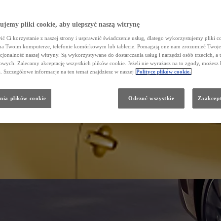
jemy pliki cookie, aby ulepszyć naszą witrynę
ć Ci korzystanie z naszej strony i usprawnić świadczenie usług, dlatego wykorzystujemy pliki co
na Twoim komputerze, telefonie komórkowym lub tablecie. Pomagają one nam zrozumieć Twoje 
cjonalność naszej witryny. Są wykorzystywane do dostarczania usług i narzędzi osób trzecich, a 
wych. Zalecamy akceptację wszystkich plików cookie. Jeżeli nie wyrażasz na to zgody, możesz 
a. Szczegółowe informacje na ten temat znajdziesz w naszej
Polityce plików cookie.
nia plików cookie
Odrzuć wszystkie
Zaakcept