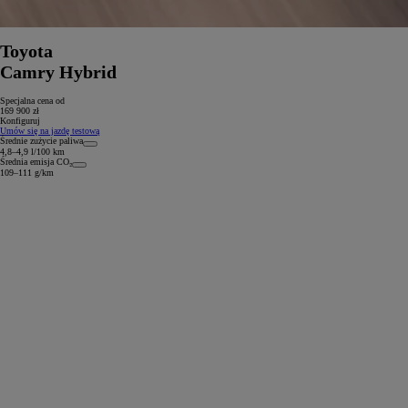
Toyota
Camry Hybrid
Specjalna cena od
169 900 zł
Konfiguruj
Umów się na jazdę testową
Średnie zużycie paliwa
4,8–4,9 l/100 km
Średnia emisja CO₂
109–111 g/km