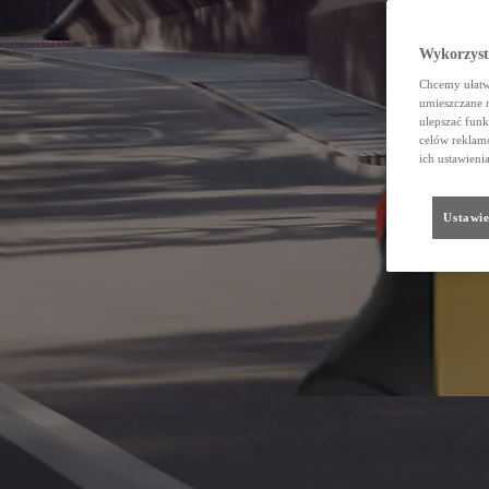
Wykorzystu
Chcemy ułatwi
umieszczane 
ulepszać funk
celów reklamo
ich ustawieni
Ustawie