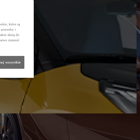
okie, które są
potrzeby i
także służą do
łatwo zmienić
uj wszystkie