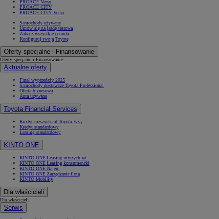
PROACE Verso
PROACE CITY
PROACE CITY Verso
Samochody używane
Umów się na jazdę testową
Zobacz wszystkie cenniki
Konfiguruj swoją Toyotę
Oferty specjalne i Finansowanie
Oferty specjalne i Finansowanie
Aktualne oferty
Finał wyprzedaży 2025
Samochody dostawcze Toyota Professional
Oferta biznesowa
Auta używane
Toyota Financial Services
Kredyt niższych rat Toyota Easy
Kredyt standardowy
Leasing standardowy
KINTO ONE
KINTO ONE Leasing niższych rat
KINTO ONE Leasing konsumencki
KINTO ONE Najem
KINTO ONE Zarządzanie flotą
KINTO Mobility
Dla właścicieli
Dla właścicieli
Serwis