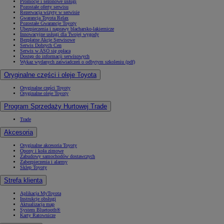
Promocje i sezonowe usługi
Pozostałe oferty serwisu
Rezerwacja wizyty w serwisie
Gwarancja Toyota Relax
Pozostałe Gwarancje Toyoty
Ubezpieczenia i naprawy blacharsko-lakiernicze
Innowacyjne usługi dla Twojej wygody
Bezpłatne Akcje Serwisowe
Serwis Dobrych Cen
Serwis w ASO się opłaca
Dostęp do informacji serwisowych
Wykaz wydanych zaświadczeń o odbytym szkoleniu (pdf)
Oryginalne części i oleje Toyota
Oryginalne części Toyoty
Oryginalne oleje Toyoty
Program Sprzedaży Hurtowej Trade
Trade
Akcesoria
Oryginalne akcesoria Toyoty
Opony i koła zimowe
Zabudowy samochodów dostawczych
Zabezpieczenia i alarmy
Sklep Toyoty
Strefa klienta
Aplikacja MyToyota
Instrukcje obsługi
Aktualizacja map
System Bluetooth®
Karty Ratownicze