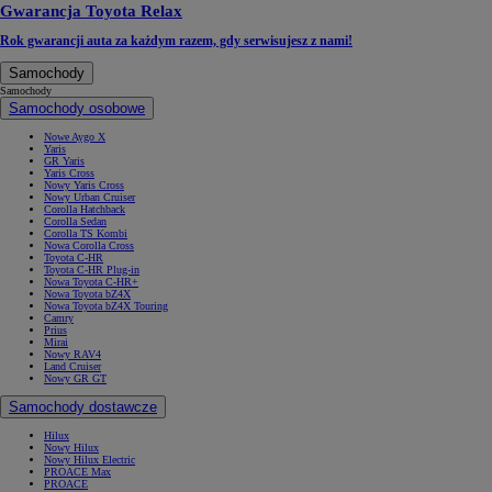
Gwarancja Toyota Relax
Rok gwarancji auta za każdym razem, gdy serwisujesz z nami!
Samochody
Samochody
Samochody osobowe
Nowe Aygo X
Yaris
GR Yaris
Yaris Cross
Nowy Yaris Cross
Nowy Urban Cruiser
Corolla Hatchback
Corolla Sedan
Corolla TS Kombi
Nowa Corolla Cross
Toyota C-HR
Toyota C-HR Plug-in
Nowa Toyota C-HR+
Nowa Toyota bZ4X
Nowa Toyota bZ4X Touring
Camry
Prius
Mirai
Nowy RAV4
Land Cruiser
Nowy GR GT
Samochody dostawcze
Hilux
Nowy Hilux
Nowy Hilux Electric
PROACE Max
PROACE