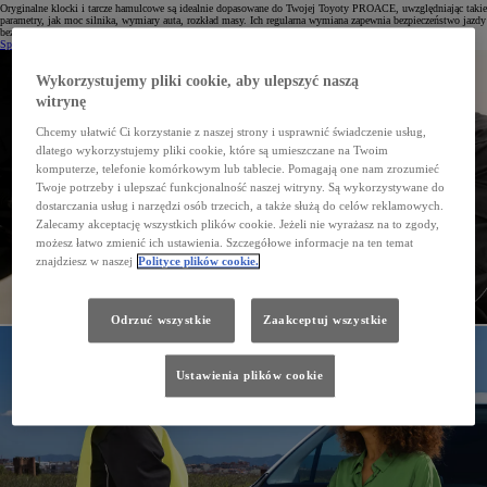
Oryginalne klocki i tarcze hamulcowe są idealnie dopasowane do Twojej Toyoty PROACE, uwzględniając takie
parametry, jak moc silnika, wymiary auta, rozkład masy. Ich regularna wymiana zapewnia bezpieczeństwo jazdy
bez względu na warunki drogowe czy temperaturę.
Sprawdź cenę
Wykorzystujemy pliki cookie, aby ulepszyć naszą
witrynę
Chcemy ułatwić Ci korzystanie z naszej strony i usprawnić świadczenie usług,
dlatego wykorzystujemy pliki cookie, które są umieszczane na Twoim
komputerze, telefonie komórkowym lub tablecie. Pomagają one nam zrozumieć
Twoje potrzeby i ulepszać funkcjonalność naszej witryny. Są wykorzystywane do
dostarczania usług i narzędzi osób trzecich, a także służą do celów reklamowych.
Zalecamy akceptację wszystkich plików cookie. Jeżeli nie wyrażasz na to zgody,
możesz łatwo zmienić ich ustawienia. Szczegółowe informacje na ten temat
znajdziesz w naszej
Polityce plików cookie.
Odrzuć wszystkie
Zaakceptuj wszystkie
Ustawienia plików cookie