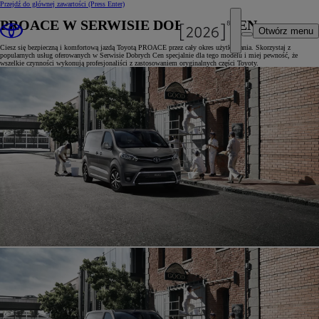
Przejdź do głównej zawartości
(Press Enter)
PROACE W SERWISIE DOBRYCH CEN
Otwórz menu
Ciesz się bezpieczną i komfortową jazdą Toyotą PROACE przez cały okres użytkowania. Skorzystaj z
popularnych usług oferowanych w Serwisie Dobrych Cen specjalnie dla tego modelu i miej pewność, że
wszelkie czynności wykonują profesjonaliści z zastosowaniem oryginalnych części Toyoty.