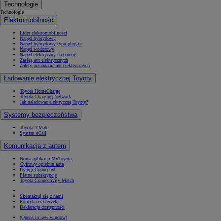
Technologie
Technologie
Elektromobilność
Lider elektromobilności
Napęd hybrydowy
Napęd hybrydowy typu plug-in
Napęd wodorowy
Napęd elektryczny na baterię
Zasięg aut elektrycznych
Zalety posiadania aut elektrycznych
Ładowanie elektrycznej Toyoty
Toyota HomeCharge
Toyota Charging Network
Jak naładować elektryczną Toyotę?
Systemy bezpieczeństwa
Toyota T-Mate
System eCall
Komunikacja z autem
Nowa aplikacja MyToyota
Cyfrowy opiekun auta
Usługi Connected
Płatne subskrypcje
Toyota Connectivity Match
Skontaktuj się z nami
Polityka ciasteczek
Deklaracja dostępności
(Opens in new window)