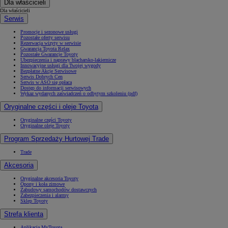
Dla właścicieli
Dla właścicieli
Serwis
Promocje i sezonowe usługi
Pozostałe oferty serwisu
Rezerwacja wizyty w serwisie
Gwarancja Toyota Relax
Pozostałe Gwarancje Toyoty
Ubezpieczenia i naprawy blacharsko-lakiernicze
Innowacyjne usługi dla Twojej wygody
Bezpłatne Akcje Serwisowe
Serwis Dobrych Cen
Serwis w ASO się opłaca
Dostęp do informacji serwisowych
Wykaz wydanych zaświadczeń o odbytym szkoleniu (pdf)
Oryginalne części i oleje Toyota
Oryginalne części Toyoty
Oryginalne oleje Toyoty
Program Sprzedaży Hurtowej Trade
Trade
Akcesoria
Oryginalne akcesoria Toyoty
Opony i koła zimowe
Zabudowy samochodów dostawczych
Zabezpieczenia i alarmy
Sklep Toyoty
Strefa klienta
Aplikacja MyToyota