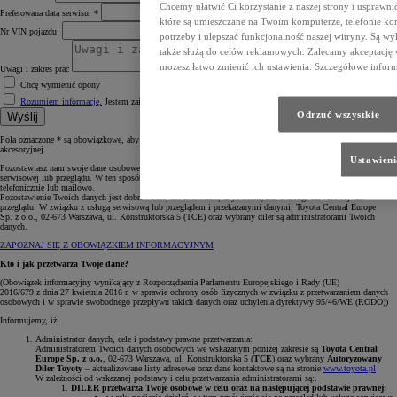
Chcemy ułatwić Ci korzystanie z naszej strony i usprawni
Preferowana data serwisu: *
które są umieszczane na Twoim komputerze, telefonie k
Nr VIN pojazdu:
potrzeby i ulepszać funkcjonalność naszej witryny. Są wy
także służą do celów reklamowych. Zalecamy akceptację w
możesz łatwo zmienić ich ustawienia. Szczegółowe informa
Uwagi i zakres prac
Chcę wymienić opony
Rozumiem informację.
Jestem zainteresowany umówieniem na serwis lub przegląd. *
Odrzuć wszystkie
Wyślij
Pola oznaczone * są obowiązkowe, aby wybrany Diler mógł skontaktować się z Tobą w celu omówienia oferty
akcesoryjnej.
Ustawieni
Pozostawiasz nam swoje dane osobowe poprzez formularz stanowiący prośbę o umówienie i realizację usługi
serwisowej lub przeglądu. W ten sposób, podajesz nam swoje dane celem skontaktowania się z Tobą
telefonicznie lub mailowo.
Pozostawienie Twoich danych jest dobrowolne, ale konieczne, abyś skorzystał z usługi serwisowej lub
przeglądu. W związku z usługą serwisową lub przeglądem i przekazanymi danymi, Toyota Central Europe
Sp. z o.o., 02-673 Warszawa, ul. Konstruktorska 5 (TCE) oraz wybrany diler są administratorami Twoich
danych.
ZAPOZNAJ SIĘ Z OBOWIĄZKIEM INFORMACYJNYM
Kto i jak przetwarza Twoje dane?
(Obowiązek informacyjny wynikający z Rozporządzenia Parlamentu Europejskiego i Rady (UE)
2016/679 z dnia 27 kwietnia 2016 r. w sprawie ochrony osób fizycznych w związku z przetwarzaniem danych
osobowych i w sprawie swobodnego przepływu takich danych oraz uchylenia dyrektywy 95/46/WE (RODO))
Informujemy, iż:
Administrator danych, cele i podstawy prawne przetwarzania:
Administratorem Twoich danych osobowych we wskazanym poniżej zakresie są
Toyota Central
Europe Sp. z o.o.
, 02-673 Warszawa, ul. Konstruktorska 5 (
TCE
) oraz wybrany
Autoryzowany
Diler Toyoty
– aktualizowane listy adresowe oraz dane kontaktowe są na stronie
www.toyota.pl
W zależności od wskazanej podstawy i celu przetwarzania administratorami są:.
DILER przetwarza Twoje osobowe w celu oraz na następującej podstawie prawnej: