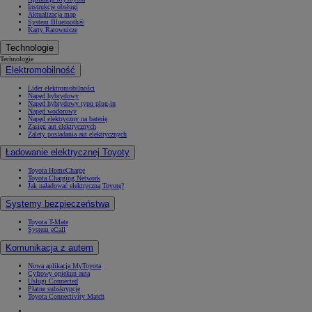
Instrukcje obsługi
Aktualizacja map
System Bluetooth®
Karty Ratownicze
Technologie
Technologie
Elektromobilność
Lider elektromobilności
Napęd hybrydowy
Napęd hybrydowy typu plug-in
Napęd wodorowy
Napęd elektryczny na baterię
Zasięg aut elektrycznych
Zalety posiadania aut elektrycznych
Ładowanie elektrycznej Toyoty
Toyota HomeCharge
Toyota Charging Network
Jak naładować elektryczną Toyotę?
Systemy bezpieczeństwa
Toyota T-Mate
System eCall
Komunikacja z autem
Nowa aplikacja MyToyota
Cyfrowy opiekun auta
Usługi Connected
Płatne subskrypcje
Toyota Connectivity Match