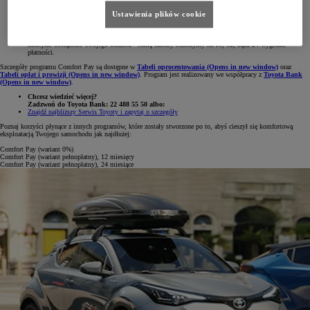
pełen komfort obsługi,
Ustawienia plików cookie
minimum formalności realizowanych bezpośrednio u Dilera,
dogodne warunki spłaty,
komfortowe odroczenie płatności: naprawiasz auto od ręki, a płacisz dopiero za miesiąc,
większą swobodę w dysponowaniu własnymi środkami finansowymi,
mniejsze obciążenie Twojego budżetu - sumę faktury rozłożymy na 10, 12, bądź 24 wygodne
płatności.
Szczegóły programu Comfort Pay są dostępne w
Tabeli oprocentowania
(Opens in new window)
oraz
Tabeli opłat i prowizji
(Opens in new window)
. Program jest realizowany we współpracy z
Toyota Bank
(Opens in new window)
.
Chcesz wiedzieć więcej?
Zadzwoń do Toyota Bank: 22 488 55 50 albo:
Znajdź najbliższy Serwis Toyoty i zapytaj o szczegóły
Poznaj korzyści płynące z innych programów, które zostały stworzone po to, abyś cieszył się komfortową
eksploatacją Twojego samochodu jak najdłużej:
Comfort Pay (wariant 0%)
Comfort Pay (wariant pełnopłatny), 12 miesięcy
Comfort Pay (wariant pełnopłatny), 24 miesiące