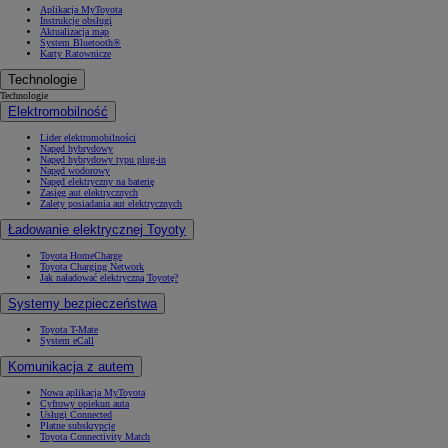
Aplikacja MyToyota
Instrukcje obsługi
Aktualizacja map
System Bluetooth®
Karty Ratownicze
Technologie
Technologie
Elektromobilność
Lider elektromobilności
Napęd hybrydowy
Napęd hybrydowy typu plug-in
Napęd wodorowy
Napęd elektryczny na baterię
Zasięg aut elektrycznych
Zalety posiadania aut elektrycznych
Ładowanie elektrycznej Toyoty
Toyota HomeCharge
Toyota Charging Network
Jak naładować elektryczną Toyotę?
Systemy bezpieczeństwa
Toyota T-Mate
System eCall
Komunikacja z autem
Nowa aplikacja MyToyota
Cyfrowy opiekun auta
Usługi Connected
Płatne subskrypcje
Toyota Connectivity Match