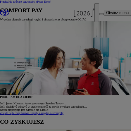
Przejdź do głównej zawartości
(Press Enter)
COMFORT PAY
Otwórz menu
Wygodna płatność za usługi, części i akcesoria oraz ubezpieczenie OC/AC
PROGRAM DLA CIEBIE
Jeśli jesteś Klientem Autoryzowanego Serwisu Toyoty…
Jeśli chciałbyś odłożyć w czasie płatność za serwis swojego samochodu…
Nasza propozycja jest właśnie dla Ciebie!
Znajdź najbliższy Serwis Toyoty i zapytaj o szczegóły
CO ZYSKUJESZ