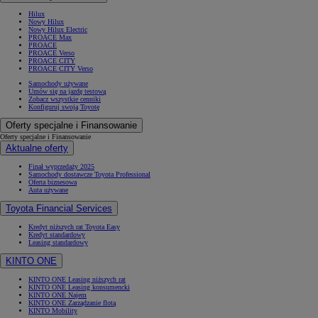
Hilux
Nowy Hilux
Nowy Hilux Electric
PROACE Max
PROACE
PROACE Verso
PROACE CITY
PROACE CITY Verso
Samochody używane
Umów się na jazdę testową
Zobacz wszystkie cenniki
Konfiguruj swoją Toyotę
Oferty specjalne i Finansowanie
Oferty specjalne i Finansowanie
Aktualne oferty
Finał wyprzedaży 2025
Samochody dostawcze Toyota Professional
Oferta biznesowa
Auta używane
Toyota Financial Services
Kredyt niższych rat Toyota Easy
Kredyt standardowy
Leasing standardowy
KINTO ONE
KINTO ONE Leasing niższych rat
KINTO ONE Leasing konsumencki
KINTO ONE Najem
KINTO ONE Zarządzanie flotą
KINTO Mobility