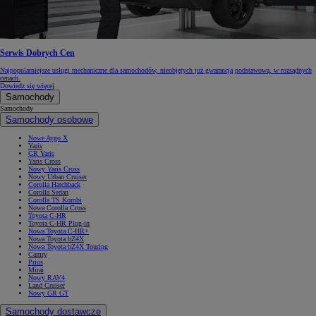
Serwis Dobrych Cen
Najpopularniejsze usługi mechaniczne dla samochodów, nieobjętych już gwarancją podstawową, w rozsądnych
cenach.
Dowiedz się więcej
Samochody
Samochody
Samochody osobowe
Nowe Aygo X
Yaris
GR Yaris
Yaris Cross
Nowy Yaris Cross
Nowy Urban Cruiser
Corolla Hatchback
Corolla Sedan
Corolla TS Kombi
Nowa Corolla Cross
Toyota C-HR
Toyota C-HR Plug-in
Nowa Toyota C-HR+
Nowa Toyota bZ4X
Nowa Toyota bZ4X Touring
Camry
Prius
Mirai
Nowy RAV4
Land Cruiser
Nowy GR GT
Samochody dostawcze