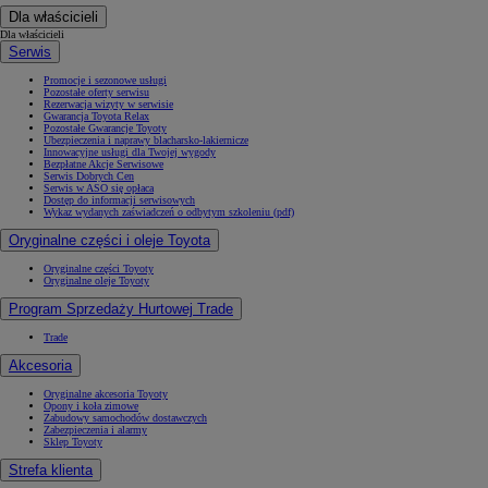
Dla właścicieli
Dla właścicieli
Serwis
Promocje i sezonowe usługi
Pozostałe oferty serwisu
Rezerwacja wizyty w serwisie
Gwarancja Toyota Relax
Pozostałe Gwarancje Toyoty
Ubezpieczenia i naprawy blacharsko-lakiernicze
Innowacyjne usługi dla Twojej wygody
Bezpłatne Akcje Serwisowe
Serwis Dobrych Cen
Serwis w ASO się opłaca
Dostęp do informacji serwisowych
Wykaz wydanych zaświadczeń o odbytym szkoleniu (pdf)
Oryginalne części i oleje Toyota
Oryginalne części Toyoty
Oryginalne oleje Toyoty
Program Sprzedaży Hurtowej Trade
Trade
Akcesoria
Oryginalne akcesoria Toyoty
Opony i koła zimowe
Zabudowy samochodów dostawczych
Zabezpieczenia i alarmy
Sklep Toyoty
Strefa klienta