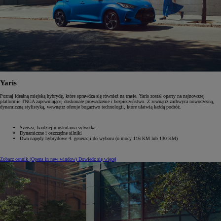
Yaris
Poznaj idealną miejską hybrydę, które sprawdza się również na trasie. Yaris został oparty na najnowszej
platformie TNGA zapewniającej doskonałe prowadzenie i bezpieczeństwo. Z zewnątrz zachwyca nowoczesną,
dynamiczną stylistyką, wewnątrz oferuje bogactwo technologii, które ułatwią każdą podróż.
Szersza, bardziej muskularna sylwetka
Dynamiczne i ‎oszczędne silniki
Dwa napędy hybrydowe 4. generacji do wyboru (o mocy 116 KM lub 130 KM)
Zobacz cennik
(Opens in new window)
Dowiedz się więcej