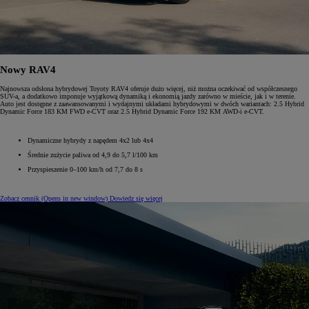
Nowy RAV4
Najnowsza odsłona hybrydowej Toyoty RAV4 oferuje dużo więcej, niż można oczekiwać od współczesnego
SUV-a, a dodatkowo imponuje wyjątkową dynamiką i ekonomią jazdy zarówno w mieście, jak i w terenie.
Auto jest dostępne z zaawansowanymi i wydajnymi układami hybrydowymi w dwóch wariantach: 2.5 Hybrid
Dynamic Force 183 KM FWD e-CVT oraz 2.5 Hybrid Dynamic Force 192 KM AWD-i e-CVT.
Dynamiczne hybrydy z napędem 4x2 lub 4x4
Średnie zużycie paliwa od 4,9 do 5,7 l/100 km
Przyspieszenie 0–100 km/h od 7,7 do 8 s
Zobacz cennik
(Opens in new window)
Dowiedz się więcej