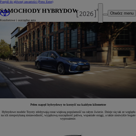
Przejdź do głównej zawartości
(Press Enter)
SAMOCHODY HYBRYDOWE
Otwórz menu
Komfortowe i oszczędne auta
Pełen napęd hybrydowy to korzyść na każdym kilometrze
Hybrydowe modele Toyoty zdobywają coraz większą popularność na całym świecie. Dzieje się tak ze względu
na ich niespotykaną niezawodność, wyjątkową oszczędność paliwa, wspaniałe osiągi, a także niezwykle bogate
wyposażenie.