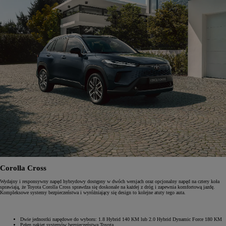
Corolla Cross
Wydajny i responsywny napęd hybrydowy dostępny w dwóch wersjach oraz opcjonalny napęd na cztery koła
sprawiają, że Toyota Corolla Cross sprawdza się doskonale na każdej z dróg i zapewnia komfortową jazdę.
Kompleksowe systemy bezpieczeństwa i wyróżniający się design to kolejne atuty tego auta.
Dwie jednostki napędowe do wyboru: 1.8 Hybrid 140 KM lub 2.0 Hybrid Dynamic Force 180 KM
Pełen pakiet systemów bezpieczeństwa Toyota