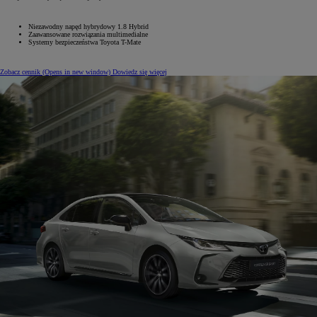
Niezawodny napęd hybrydowy 1.8‎ Hybrid
Zaawansowane rozwiązania multimedialne
Systemy bezpieczeństwa Toyota T-Mate
Zobacz cennik
(Opens in new window)
Dowiedz się więcej