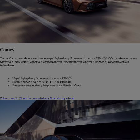
Camry
Toyota Camry została wyposażona w napęd hybrydowy 5. generacji o mocy 230 KM. Oferuje niezapomniane
wrażenia z jazdy dzięki wspaniale wyposażonemu, przestronnemu wnętrzu i bogactwu zaawansowanych
technologii.
Napęd hybrydowy 5. generacji o mocy 230 KM
Średnie zużycie paliwa tylko 4,8–4,9 l/100 km
Zaawansowane systemy bezpieczeństwa Toyota T-Mate
Zobacz cennik
(Opens in new window)
Dowiedz się więcej