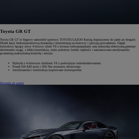
Toyota GR GT
Toyota GR GT to flagowy samochód sportowy TOYOTA GAZOO Racing dopuszczony do jazdy po drogach.
Model łączy bezkompromisową dynamikę z koncentracją na kierowcy i precyzją prowadzenia. Napęd
hybrydowy łączący nowy 4-litrowy silnik V8 z dwiema turbosprężarkami oraz jednostkę elektryczną generuje
ekstremalne osiągi, a lekka konstrukcja, nisko położony środek ciężkości i zaawansowana aerodynamika
gwarantują maksymalną kontrolę i emocje.
Hybryda z 4-litrowym silnikiem V8 z podwójnym turbodoładowaniem
Ponad 650 KM mocy i 850 Nm momentu obrotowego
Aerodynamika i konstrukcja inspirowane motorsportem
Dowiedz się więcej