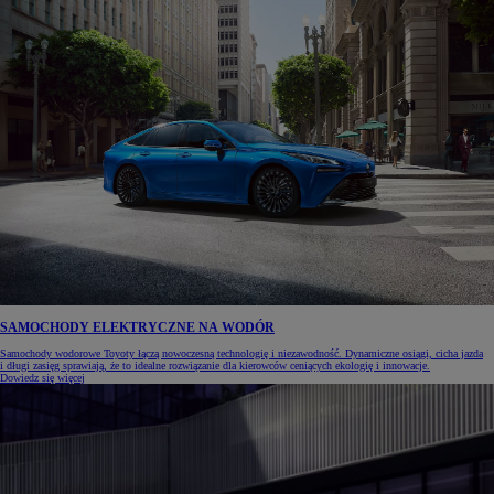
SAMOCHODY ELEKTRYCZNE NA WODÓR
Samochody wodorowe Toyoty łączą nowoczesną technologię i niezawodność. Dynamiczne osiągi, cicha jazda
i długi zasięg sprawiają, że to idealne rozwiązanie dla kierowców ceniących ekologię i innowacje.
Dowiedz się więcej