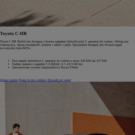
Toyota C-HR
Toyota C-HR Hybrid jest dostępna z dwoma napędami hybrydowymi 5. generacji do wyboru. Oferują one
większą moc, lepszą oszczędność, komfort i radość z jazdy. Opcjonalnie dostępny jest również napęd
na wszystkie koła AWD-i.
Dwa napędy hybrydowe 5. generacji do wyboru o mocy 140 KM lub 197 KM
Średnie spalanie z napędem 1.8 Hybrid: 4,7–4,9 l/100 km
Zaawansowane systemy bezpieczeństwa Toyota T-Mate
Zobacz cennik
(Opens in new window)
Dowiedz się więcej