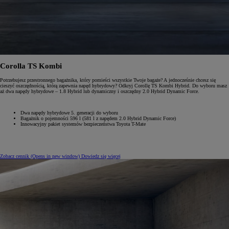
Corolla TS Kombi
Potrzebujesz przestronnego bagażnika, który pomieści wszystkie Twoje bagaże? A jednocześnie chcesz się
cieszyć oszczędnością, którą zapewnia napęd hybrydowy? Odkryj Corollę TS Kombi Hybrid. Do wyboru masz
aż dwa napędy hybrydowe – 1.8 Hybrid lub dynamiczny i oszczędny 2.0 Hybrid Dynamic Force.
Dwa napędy hybrydowe 5. generacji do wyboru
Bagażnik o pojemności 596 l (581 l z napędem 2.0 Hybrid Dynamic Force)
Innowacyjny pakiet systemów bezpieczeństwa Toyota T-Mate
Zobacz cennik
(Opens in new window)
Dowiedz się więcej