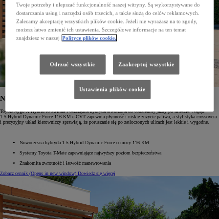
Twoje potrzeby i ulepszać funkcjonalność naszej witryny. Są wykorzystywane do
dostarczania usług i narzędzi osób trzecich, a także służą do celów reklamowych.
Zalecamy akceptację wszystkich plików cookie. Jeżeli nie wyrażasz na to zgody,
możesz łatwo zmienić ich ustawienia. Szczegółowe informacje na ten temat
znajdziesz w naszej
Polityce plików cookie.
Odrzuć wszystkie
Zaakceptuj wszystkie
Ustawienia plików cookie
Nowe Aygo X Hybrid
Toyota Aygo X Hybrid to zwinna i oszczędna hybryda stworzona do codziennej jazdy po mieście. Napęd
1.5 Hybrid Dynamic Force 116 KM e-CVT zapewnia płynność i niskie zużycie paliwa, a stylistyka crossovera
i precyzyjny układ kierowniczy sprawiają, że poruszanie się po zatłoczonych ulicach jest lekkie i wygodne.
Nowoczesna hybryda 1.5 Hybrid Dynamic Force o mocy 116 KM
Systemy Toyota T-Mate zapewniające najwyższy poziom bezpieczeństwa
Znakomita zwrotność i łatwość manewrowania
Zobacz cennik
(Opens in new window)
Dowiedz się więcej