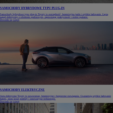
SAMOCHODY HYBRYDOWE TYPU PLUG-IN
Samochody hybrydowe typu plug-in Toyoty to oszczędność, bezemisyjna jazda i szybkie ładowanie. Łączą
napęd elektryczny z silnikiem spalinowym, zapewniając praktyczność i niskie spalanie.
Dowiedz się więcej
SAMOCHODY ELEKTRYCZNE
Auta elektryczne Toyoty to nowoczesne, bezemisyjne i bezpieczne rozwiązania. Gwarantują szybkie ładowanie
baterii, niski koszt podróży i innowacyjne technologie.
Dowiedz się więcej