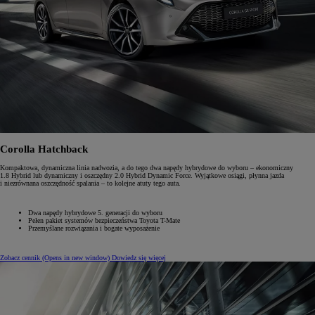
Corolla Hatchback
Kompaktowa, dynamiczna linia nadwozia, a do tego dwa napędy hybrydowe do wyboru – ekonomiczny
1.8 Hybrid lub dynamiczny i oszczędny 2.0 Hybrid Dynamic Force. Wyjątkowe osiągi, płynna jazda
i niezrównana oszczędność spalania – to kolejne atuty tego auta.
Dwa napędy hybrydowe 5. generacji do wyboru
Pełen pakiet systemów bezpieczeństwa Toyota T-Mate
Przemyślane rozwiązania i bogate wyposażenie
Zobacz cennik
(Opens in new window)
Dowiedz się więcej