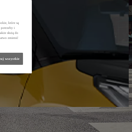
okie, które są
potrzeby i
także służą do
łatwo zmienić
uj wszystkie