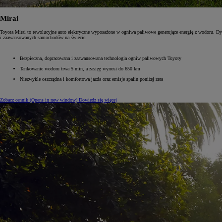
Mirai
Toyota Mirai to rewolucyjne auto elektryczne wyposażone w ogniwa paliwowe generujące energię z wodoru. Dyna
i zaawansowanych samochodów na świecie.
Bezpieczna, dopracowana i zaawansowana technologia ogniw paliwowych Toyoty
Tankowanie wodoru trwa 5 min, a zasięg wynosi do 650 km
Niezwykle oszczędna i komfortowa jazda oraz emisje spalin poniżej zera
Zobacz cennik
(Opens in new window)
Dowiedz się więcej