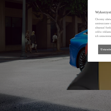
Wykorzystu
Chcemy ułatwi
umieszczane 
ulepszać funk
celów reklamo
ich ustawieni
Ustawie