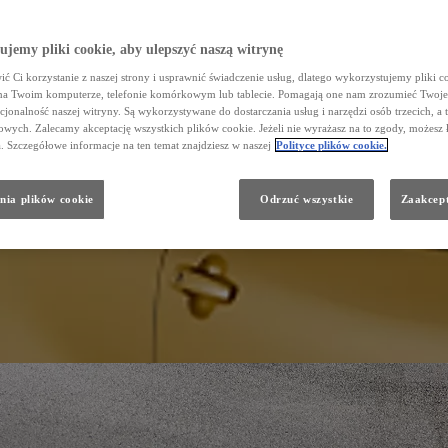
jemy pliki cookie, aby ulepszyć naszą witrynę
ć Ci korzystanie z naszej strony i usprawnić świadczenie usług, dlatego wykorzystujemy pliki co
na Twoim komputerze, telefonie komórkowym lub tablecie. Pomagają one nam zrozumieć Twoje 
cjonalność naszej witryny. Są wykorzystywane do dostarczania usług i narzędzi osób trzecich, a 
wych. Zalecamy akceptację wszystkich plików cookie. Jeżeli nie wyrażasz na to zgody, możesz 
a. Szczegółowe informacje na ten temat znajdziesz w naszej
Polityce plików cookie.
nia plików cookie
Odrzuć wszystkie
Zaakcept