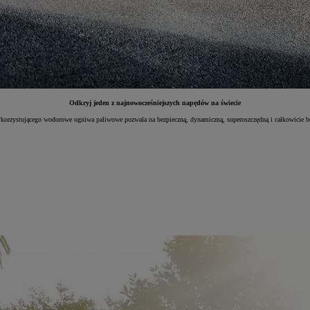
Odkryj jeden z najnowocześniejszych napędów na świecie
korzystującego wodorowe ogniwa paliwowe pozwala na bezpieczną, dynamiczną, superoszczędną i całkowicie b