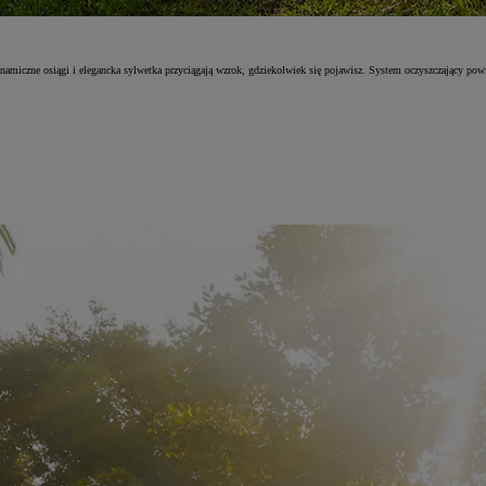
miczne osiągi i elegancka sylwetka przyciągają wzrok, gdziekolwiek się pojawisz. System oczyszczający powie