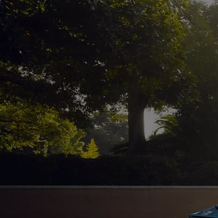
Od
81 900 zł
Yaris Cross
HYBRID