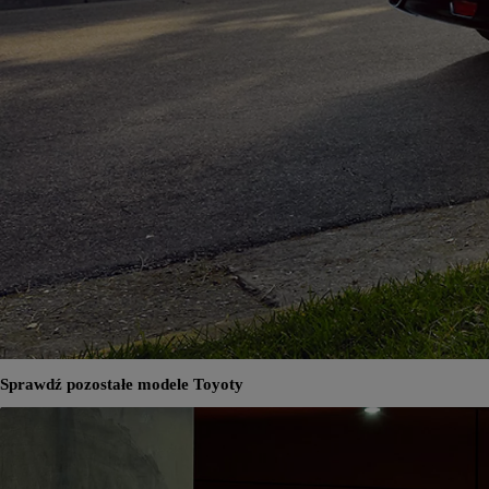
Od
105 300 zł
Corolla Hatchback
HYBRID
Sprawdź pozostałe modele Toyoty