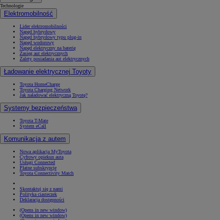
Technologie
Elektromobilność
Lider elektromobilności
Napęd hybrydowy
Napęd hybrydowy typu plug-in
Napęd wodorowy
Napęd elektryczny na baterię
Zasięg aut elektrycznych
Zalety posiadania aut elektrycznych
Ładowanie elektrycznej Toyoty
Toyota HomeCharge
Toyota Charging Network
Jak naładować elektryczną Toyotę?
Systemy bezpieczeństwa
Toyota T-Mate
System eCall
Komunikacja z autem
Nowa aplikacja MyToyota
Cyfrowy opiekun auta
Usługi Connected
Płatne subskrypcje
Toyota Connectivity Match
Skontaktuj się z nami
Polityka ciasteczek
Deklaracja dostępności
(Opens in new window)
(Opens in new window)