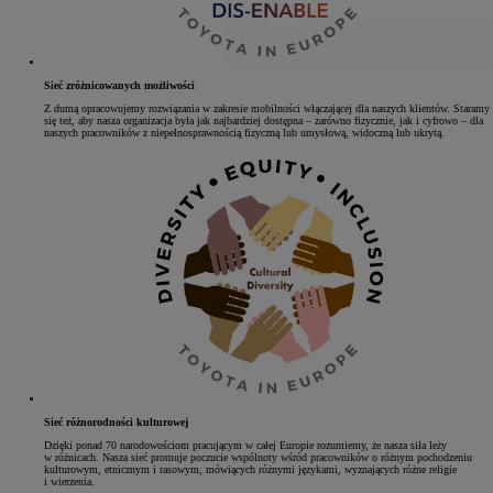
Sieć zróżnicowanych możliwości
Z dumą opracowujemy rozwiązania w zakresie mobilności włączającej dla naszych klientów. Staramy
się też, aby nasza organizacja była jak najbardziej dostępna – zarówno fizycznie, jak i cyfrowo – dla
naszych pracowników z niepełnosprawnością fizyczną lub umysłową, widoczną lub ukrytą.
Sieć różnorodności kulturowej
Dzięki ponad 70 narodowościom pracującym w całej Europie rozumiemy, że nasza siła leży
w różnicach. Nasza sieć promuje poczucie wspólnoty wśród pracowników o różnym pochodzeniu
kulturowym, etnicznym i rasowym, mówiących różnymi językami, wyznających różne religie
i wierzenia.