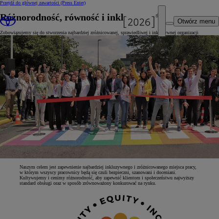
Przejdź do głównej zawartości
(Press Enter)
Różnorodność, równość i inkluzywność
Otwórz menu
Zobowiązujemy się do stworzenia najbardziej zróżnicowanej, sprawiedliwej i inkluzywnej organizacji
Naszym celem jest zapewnienie najbardziej inkluzywnego i zróżnicowanego miejsca pracy,
w którym wszyscy pracownicy będą się czuli bezpieczni, szanowani i doceniani.
Kultywujemy i cenimy różnorodność, aby zapewnić klientom i społeczeństwu najwyższy
standard obsługi oraz w sposób zrównoważony konkurować na rynku.