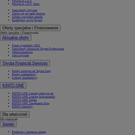
PROACE CITY
PROACE CITY Verso
Samochody używane
Umów się na jazdę testową
Zobacz wszystkie cenniki
Konfiguruj swoją Toyotę
Oferty specjalne i Finansowanie
Oferty specjalne i Finansowanie
Aktualne oferty
Finał wyprzedaży 2025
Samochody dostawcze Toyota Professional
Oferta biznesowa
Auta używane
Toyota Financial Services
Kredyt niższych rat Toyota Easy
Kredyt standardowy
Leasing standardowy
KINTO ONE
KINTO ONE Leasing niższych rat
KINTO ONE Leasing konsumencki
KINTO ONE Najem
KINTO ONE Zarządzanie flotą
KINTO Mobility
Dla właścicieli
Dla właścicieli
Serwis
Promocje i sezonowe usługi