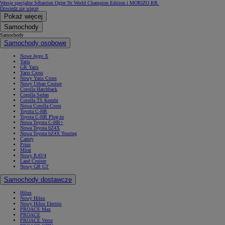
Wersje specjalne Sébastien Ogier 9x World Champion Edition i MORIZO RR
Dowiedz się więcej
Pokaż więcej
Samochody
Samochody
Samochody osobowe
Nowe Aygo X
Yaris
GR Yaris
Yaris Cross
Nowy Yaris Cross
Nowy Urban Cruiser
Corolla Hatchback
Corolla Sedan
Corolla TS Kombi
Nowa Corolla Cross
Toyota C-HR
Toyota C-HR Plug-in
Nowa Toyota C-HR+
Nowa Toyota bZ4X
Nowa Toyota bZ4X Touring
Camry
Prius
Mirai
Nowy RAV4
Land Cruiser
Nowy GR GT
Samochody dostawcze
Hilux
Nowy Hilux
Nowy Hilux Electric
PROACE Max
PROACE
PROACE Verso