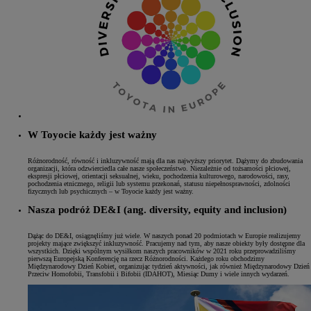
W Toyocie każdy jest ważny
Różnorodność, równość i inkluzywność mają dla nas najwyższy priorytet. Dążymy do zbudowania
organizacji, która odzwierciedla całe nasze społeczeństwo. Niezależnie od tożsamości płciowej,
ekspresji płciowej, orientacji seksualnej, wieku, pochodzenia kulturowego, narodowości, rasy,
pochodzenia etnicznego, religii lub systemu przekonań, statusu niepełnosprawności, zdolności
fizycznych lub psychicznych – w Toyocie każdy jest ważny.
Nasza podróż DE&I (ang. diversity, equity and inclusion)
Dążąc do DE&I, osiągnęliśmy już wiele. W naszych ponad 20 podmiotach w Europie realizujemy
projekty mające zwiększyć inkluzywność. Pracujemy nad tym, aby nasze obiekty były dostępne dla
wszystkich. Dzięki wspólnym wysiłkom naszych pracowników w 2021 roku przeprowadziliśmy
pierwszą Europejską Konferencję na rzecz Różnorodności. Każdego roku obchodzimy
Międzynarodowy Dzień Kobiet, organizując tydzień aktywności, jak również Międzynarodowy Dzień
Przeciw Homofobii, Transfobii i Bifobii (IDAHOT), Miesiąc Dumy i wiele innych wydarzeń.