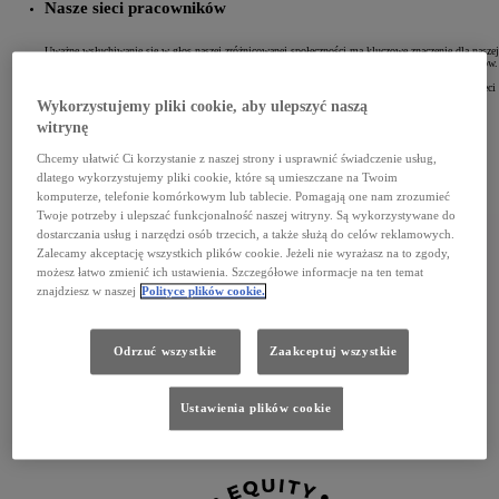
Nasze sieci pracowników
Uważne wsłuchiwanie się w głos naszej zróżnicowanej społeczności ma kluczowe znaczenie dla naszej
strategii. Ważnym czynnikiem i katalizatorem zmian są sieci prowadzone przez naszych pracowników.
Zapewniają ciepłą, przyjazną, bezpieczną przestrzeń dla nieuprzywilejowanych grup i sojuszników,
podnoszą świadomość poprzez organizowanie imprez i działań oraz doradzają w zakresie DE&I. Sieci
te są otwarte dla każdego, kto chciałby się do nas przyłączyć, zostać wolontariuszem lub po prostu
Wykorzystujemy pliki cookie, aby ulepszyć naszą
sporadycznie okazywać swoje wsparcie.
witrynę
Chcemy ułatwić Ci korzystanie z naszej strony i usprawnić świadczenie usług,
dlatego wykorzystujemy pliki cookie, które są umieszczane na Twoim
komputerze, telefonie komórkowym lub tablecie. Pomagają one nam zrozumieć
Twoje potrzeby i ulepszać funkcjonalność naszej witryny. Są wykorzystywane do
dostarczania usług i narzędzi osób trzecich, a także służą do celów reklamowych.
Zalecamy akceptację wszystkich plików cookie. Jeżeli nie wyrażasz na to zgody,
możesz łatwo zmienić ich ustawienia. Szczegółowe informacje na ten temat
znajdziesz w naszej
Polityce plików cookie.
Odrzuć wszystkie
Zaakceptuj wszystkie
Sieć kobieca
Ustawienia plików cookie
Nasza grupa jest najdłużej istniejącą siecią reprezentującą obszary korporacyjne, inżynieryjne
i produkcyjne. Naszym celem jest inspirowanie i motywowanie kobiet w Toyocie do współpracy,
uwolnienie ich pełnego potencjału i rozwijanie kariery zawodowej.