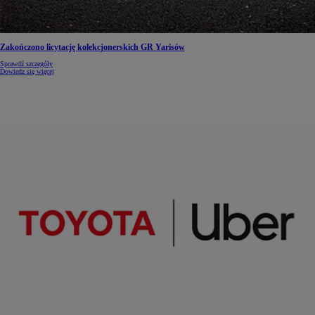
Zakończono licytację kolekcjonerskich GR Yarisów
Sprawdź szczegóły
Dowiedz się więcej