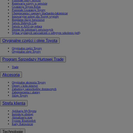
Pozostałe oferty serwisu
Rezerwacja wizyty w serwisie
Gwarancja Toyota Relax
Pozostałe Gwarancje Toyoty
Ubezpieczenia i naprawy blacharsko-lakiernicze
Innowacyjne usługi dla Twojej wygody
Bezpłatne Akcje Serwisowe
Serwis Dobrych Cen
Serwis w ASO się opłaca
Dostęp do informacji serwisowych
Wykaz wydanych zaświadczeń o odbytym szkoleniu (pdf)
Oryginalne części i oleje Toyota
Oryginalne części Toyoty
Oryginalne oleje Toyoty
Program Sprzedaży Hurtowej Trade
Trade
Akcesoria
Oryginalne akcesoria Toyoty
Opony i koła zimowe
Zabudowy samochodów dostawczych
Zabezpieczenia i alarmy
Sklep Toyoty
Strefa klienta
Aplikacja MyToyota
Instrukcje obsługi
Aktualizacja map
System Bluetooth®
Karty Ratownicze
Technologie