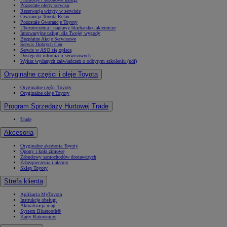
Pozostałe oferty serwisu
Rezerwacja wizyty w serwisie
Gwarancja Toyota Relax
Pozostałe Gwarancje Toyoty
Ubezpieczenia i naprawy blacharsko-lakiernicze
Innowacyjne usługi dla Twojej wygody
Bezpłatne Akcje Serwisowe
Serwis Dobrych Cen
Serwis w ASO się opłaca
Dostęp do informacji serwisowych
Wykaz wydanych zaświadczeń o odbytym szkoleniu (pdf)
Oryginalne części i oleje Toyota
Oryginalne części Toyoty
Oryginalne oleje Toyoty
Program Sprzedaży Hurtowej Trade
Trade
Akcesoria
Oryginalne akcesoria Toyoty
Opony i koła zimowe
Zabudowy samochodów dostawczych
Zabezpieczenia i alarmy
Sklep Toyoty
Strefa klienta
Aplikacja MyToyota
Instrukcje obsługi
Aktualizacja map
System Bluetooth®
Karty Ratownicze