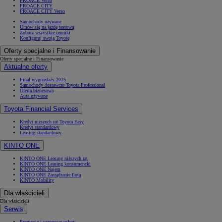
PROACE Verso
PROACE CITY
PROACE CITY Verso
Samochody używane
Umów się na jazdę testową
Zobacz wszystkie cenniki
Konfiguruj swoją Toyotę
Oferty specjalne i Finansowanie
Oferty specjalne i Finansowanie
Aktualne oferty
Finał wyprzedaży 2025
Samochody dostawcze Toyota Professional
Oferta biznesowa
Auta używane
Toyota Financial Services
Kredyt niższych rat Toyota Easy
Kredyt standardowy
Leasing standardowy
KINTO ONE
KINTO ONE Leasing niższych rat
KINTO ONE Leasing konsumencki
KINTO ONE Najem
KINTO ONE Zarządzanie flotą
KINTO Mobility
Dla właścicieli
Dla właścicieli
Serwis
Promocje i sezonowe usługi