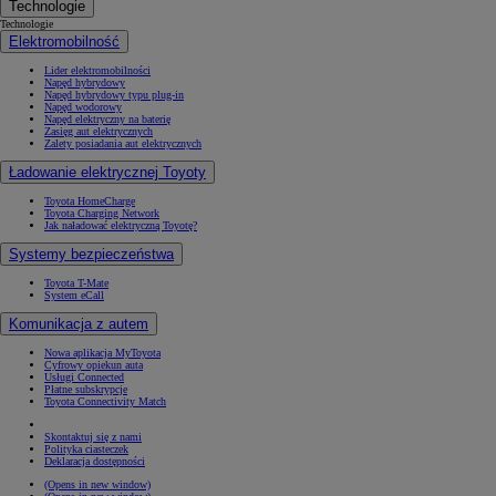
Technologie
Technologie
Elektromobilność
Lider elektromobilności
Napęd hybrydowy
Napęd hybrydowy typu plug-in
Napęd wodorowy
Napęd elektryczny na baterię
Zasięg aut elektrycznych
Zalety posiadania aut elektrycznych
Ładowanie elektrycznej Toyoty
Toyota HomeCharge
Toyota Charging Network
Jak naładować elektryczną Toyotę?
Systemy bezpieczeństwa
Toyota T-Mate
System eCall
Komunikacja z autem
Nowa aplikacja MyToyota
Cyfrowy opiekun auta
Usługi Connected
Płatne subskrypcje
Toyota Connectivity Match
Skontaktuj się z nami
Polityka ciasteczek
Deklaracja dostępności
(Opens in new window)