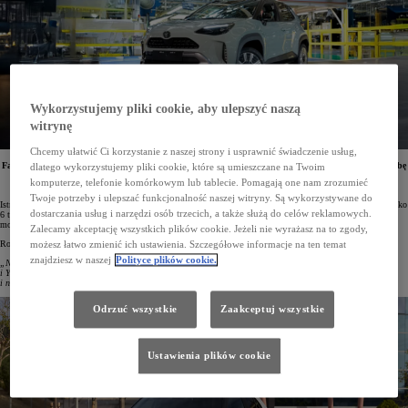
Wykorzystujemy pliki cookie, aby ulepszyć naszą
witrynę
Chcemy ułatwić Ci korzystanie z naszej strony i usprawnić świadczenie usług,
Fabryka Toyota Motor Manufacturing France (TMMF) wyprodukowała w 2024 roku rekordową liczbę
dlatego wykorzystujemy pliki cookie, które są umieszczane na Twoim
pojazdów – 279 613. W zakładzie w Valenciennes powstają takie modele, jak Yaris i Yaris Cross.
komputerze, telefonie komórkowym lub tablecie. Pomagają one nam zrozumieć
W minionym roku miejski crossover Toyoty był najczęściej wytwarzanym samochodem we Francji.
Twoje potrzeby i ulepszać funkcjonalność naszej witryny. Są wykorzystywane do
Istniejący od 2001 roku zakład Toyoty w północnej Francji pobił swój ubiegłoroczny rekord produkcji o blisko
dostarczania usług i narzędzi osób trzecich, a także służą do celów reklamowych.
6 tys. egzemplarzy. 279 613 wyprodukowanych pojazdów pozwoliło utrzymać status największej fabryki
motoryzacyjnej we Francji (wg danych Inovev).
Zalecamy akceptację wszystkich plików cookie. Jeżeli nie wyrażasz na to zgody,
Rodolphe Delaunay, prezes Toyota Manufacturing France, tak to podsumował:
możesz łatwo zmienić ich ustawienia. Szczegółowe informacje na ten temat
znajdziesz w naszej
Polityce plików cookie.
„Nowy rekord produkcji to efekt stale rosnącego zainteresowania klientów naszymi samochodami. Yaris
i Yaris Cross doskonale radzą sobie na bardzo konkurencyjnym rynku za sprawą swojej wysokiej jakości
i niezawodności. Obecnie wszystkie produkowane u nas pojazdy mają napęd hybrydowy”.
Odrzuć wszystkie
Zaakceptuj wszystkie
Ustawienia plików cookie