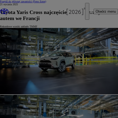
Przejdź do głównej zawartości
(Press Enter)
21 stycznia 2025
Toyota Yaris Cross najczęściej produkowanym
Otwórz menu
autem we Francji
Rekordowe wyniki zakładu TMMF