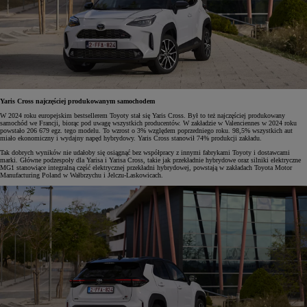
Yaris Cross najczęściej produkowanym samochodem
W 2024 roku europejskim bestsellerem Toyoty stał się Yaris Cross. Był to też najczęściej produkowany
samochód we Francji, biorąc pod uwagę wszystkich producentów. W zakładzie w Valenciennes w 2024 roku
powstało 206 679 egz. tego modelu. To wzrost o 3% względem poprzedniego roku. 98,5% wszystkich aut
miało ekonomiczny i wydajny napęd hybrydowy. Yaris Cross stanowił 74% produkcji zakładu.
Tak dobrych wyników nie udałoby się osiągnąć bez współpracy z innymi fabrykami Toyoty i dostawcami
marki. Główne podzespoły dla Yarisa i Yarisa Cross, takie jak przekładnie hybrydowe oraz silniki elektryczne
MG1 stanowiące integralną część elektrycznej przekładni hybrydowej, powstają w zakładach Toyota Motor
Manufacturing Poland w Wałbrzychu i Jelczu-Laskowicach.