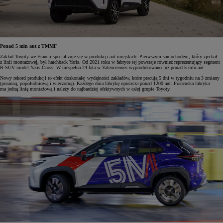
Ponad 5 mln aut z TMMF
Zakład Toyoty we Francji specjalizuje się w produkcji aut miejskich. Pierwszym samochodem, który zjechał
z linii montażowej, był hatchback Yaris. Od 2021 roku w fabryce tej powstaje również reprezentujący segment
B-SUV model Yaris Cross. W niespełna 24 lata w Valenciennes wyprodukowano już ponad 5 mln aut.
Nowy rekord produkcji to efekt doskonałej wydajności zakładów, które pracują 5 dni w tygodniu na 3 zmiany
(poranną, popołudniową i wieczorną). Każdego dnia fabrykę opuszcza ponad 1200 aut. Francuska fabryka
ma jedną linię montażową i należy do najbardziej efektywnych w całej grupie Toyoty.