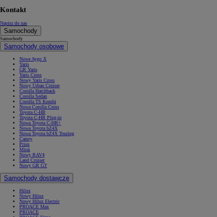
Kontakt
Napisz do nas
Samochody
Samochody
Samochody osobowe
Nowe Aygo X
Yaris
GR Yaris
Yaris Cross
Nowy Yaris Cross
Nowy Urban Cruiser
Corolla Hatchback
Corolla Sedan
Corolla TS Kombi
Nowa Corolla Cross
Toyota C-HR
Toyota C-HR Plug-in
Nowa Toyota C-HR+
Nowa Toyota bZ4X
Nowa Toyota bZ4X Touring
Camry
Prius
Mirai
Nowy RAV4
Land Cruiser
Nowy GR GT
Samochody dostawcze
Hilux
Nowy Hilux
Nowy Hilux Electric
PROACE Max
PROACE