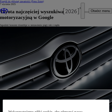
Przejdź do głównej zawartości
(Press Enter)
7 stycznia 2025
Toyota najczęściej wyszukiwaną marką
Otwórz menu
motoryzacyjną w Google
Japoński koncern triumfuje w zestawieniu piąty rok z rzędu
Wykorzystujemy pliki cookie, aby ulepszyć naszą