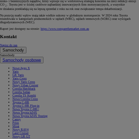
nisko- i bezemisyjnych napędów, który wpisuje się w wielotorową strategię koncernu na rzecz redukcji emisji
CO
. Toyota jest w ścisłej czołówce najbardziej innowacyjnych firm motoryzacyjnych, a wszystkie
2
te działania przekładają się na lepszą sprzedaż z roku na rok oraz zwiększanie tempa dekarbonizacji.
Na pozycję marki wpływ mają także wielkie sukcesy w globalnym motorsporcie. W 2024 roku Toyota
triumfowała w kategoriach producenckich w rajdach (WRC), rajdach terenowych (W2RC) oraz wyścigach
długodystansowych (WEC).
Raport jest dostępny na stronie:
https://www.comparethemarket.com.au
Kontakt
Napisz do nas
Samochody
Samochody
Samochody osobowe
Nowe Aygo X
Yaris
GR Yaris
Yaris Cross
Nowy Yaris Cross
Nowy Urban Cruiser
Corolla Hatchback
Corolla Sedan
Corolla TS Kombi
Nowa Corolla Cross
Toyota C-HR
Toyota C-HR Plug-in
Nowa Toyota C-HR+
Nowa Toyota bZ4X
Nowa Toyota bZ4X Touring
Camry
Prius
Mirai
Nowy RAV4
Land Cruiser
Nowy GR GT