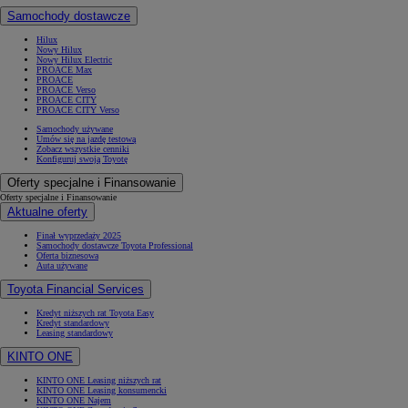
Samochody dostawcze
Hilux
Nowy Hilux
Nowy Hilux Electric
PROACE Max
PROACE
PROACE Verso
PROACE CITY
PROACE CITY Verso
Samochody używane
Umów się na jazdę testową
Zobacz wszystkie cenniki
Konfiguruj swoją Toyotę
Oferty specjalne i Finansowanie
Oferty specjalne i Finansowanie
Aktualne oferty
Finał wyprzedaży 2025
Samochody dostawcze Toyota Professional
Oferta biznesowa
Auta używane
Toyota Financial Services
Kredyt niższych rat Toyota Easy
Kredyt standardowy
Leasing standardowy
KINTO ONE
KINTO ONE Leasing niższych rat
KINTO ONE Leasing konsumencki
KINTO ONE Najem