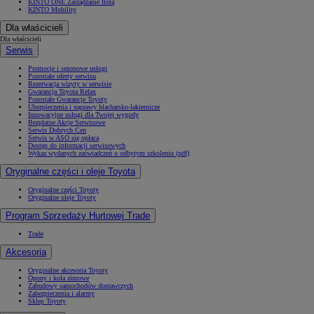
KINTO ONE Zarządzanie flotą
KINTO Mobility
Dla właścicieli
Dla właścicieli
Serwis
Promocje i sezonowe usługi
Pozostałe oferty serwisu
Rezerwacja wizyty w serwisie
Gwarancja Toyota Relax
Pozostałe Gwarancje Toyoty
Ubezpieczenia i naprawy blacharsko-lakiernicze
Innowacyjne usługi dla Twojej wygody
Bezpłatne Akcje Serwisowe
Serwis Dobrych Cen
Serwis w ASO się opłaca
Dostęp do informacji serwisowych
Wykaz wydanych zaświadczeń o odbytym szkoleniu (pdf)
Oryginalne części i oleje Toyota
Oryginalne części Toyoty
Oryginalne oleje Toyoty
Program Sprzedaży Hurtowej Trade
Trade
Akcesoria
Oryginalne akcesoria Toyoty
Opony i koła zimowe
Zabudowy samochodów dostawczych
Zabezpieczenia i alarmy
Sklep Toyoty