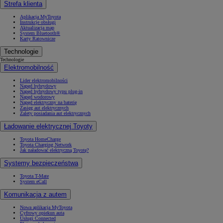
Strefa klienta
Aplikacja MyToyota
Instrukcje obsługi
Aktualizacja map
System Bluetooth®
Karty Ratownicze
Technologie
Technologie
Elektromobilność
Lider elektromobilności
Napęd hybrydowy
Napęd hybrydowy typu plug-in
Napęd wodorowy
Napęd elektryczny na baterię
Zasięg aut elektrycznych
Zalety posiadania aut elektrycznych
Ładowanie elektrycznej Toyoty
Toyota HomeCharge
Toyota Charging Network
Jak naładować elektryczną Toyotę?
Systemy bezpieczeństwa
Toyota T-Mate
System eCall
Komunikacja z autem
Nowa aplikacja MyToyota
Cyfrowy opiekun auta
Usługi Connected