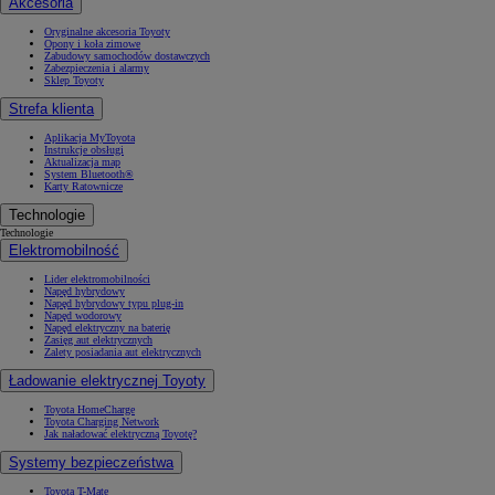
Akcesoria
Oryginalne akcesoria Toyoty
Opony i koła zimowe
Zabudowy samochodów dostawczych
Zabezpieczenia i alarmy
Sklep Toyoty
Strefa klienta
Aplikacja MyToyota
Instrukcje obsługi
Aktualizacja map
System Bluetooth®
Karty Ratownicze
Technologie
Technologie
Elektromobilność
Lider elektromobilności
Napęd hybrydowy
Napęd hybrydowy typu plug-in
Napęd wodorowy
Napęd elektryczny na baterię
Zasięg aut elektrycznych
Zalety posiadania aut elektrycznych
Ładowanie elektrycznej Toyoty
Toyota HomeCharge
Toyota Charging Network
Jak naładować elektryczną Toyotę?
Systemy bezpieczeństwa
Toyota T-Mate