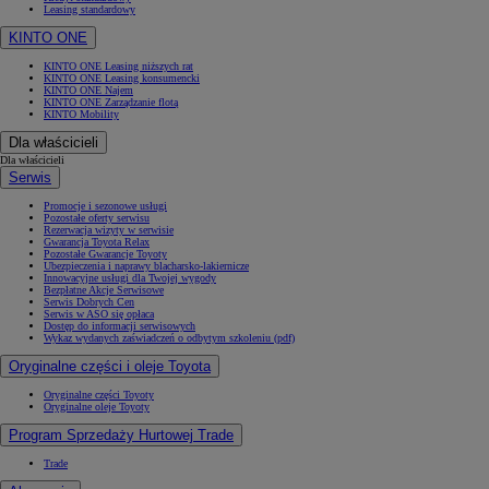
Leasing standardowy
KINTO ONE
KINTO ONE Leasing niższych rat
KINTO ONE Leasing konsumencki
KINTO ONE Najem
KINTO ONE Zarządzanie flotą
KINTO Mobility
Dla właścicieli
Dla właścicieli
Serwis
Promocje i sezonowe usługi
Pozostałe oferty serwisu
Rezerwacja wizyty w serwisie
Gwarancja Toyota Relax
Pozostałe Gwarancje Toyoty
Ubezpieczenia i naprawy blacharsko-lakiernicze
Innowacyjne usługi dla Twojej wygody
Bezpłatne Akcje Serwisowe
Serwis Dobrych Cen
Serwis w ASO się opłaca
Dostęp do informacji serwisowych
Wykaz wydanych zaświadczeń o odbytym szkoleniu (pdf)
Oryginalne części i oleje Toyota
Oryginalne części Toyoty
Oryginalne oleje Toyoty
Program Sprzedaży Hurtowej Trade
Trade