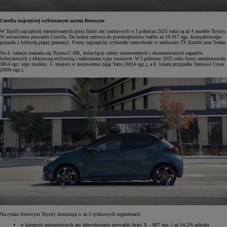
Corolla najczęściej wybieranym autem flotowym
W Top10 najczęściej rejestrowanych przez firmy aut osobowych w I półroczu 2025 roku są aż 4 modele Toyoty.
W zestawieniu prowadzi Corolla. Do końca czerwca do przedsiębiorstw trafiło aż 10 017 egz. kompaktowego
pojazdu z hybrydą piątej generacji. Firmy najczęściej wybierały samochody w nadwoziu TS Kombi oraz Sedan.
Na 4. lokacie znalazła się Toyota C-HR, która łączy zalety niezawodnych i ekonomicznych napędów
hybrydowych z efektowną stylistyką i nadwoziem typu crossover. W I półroczu 2025 roku firmy zarejestrowały
3854 egz. tego modelu. 5. miejsce w zestawieniu zajął Yaris (3824 egz.), a 8. lokata przypadła Yarisowi Cross
(3006 egz.).
Na rynku flotowym Toyoty dominują w aż 5 rynkowych segmentach:
w kategorii najmniejszych aut zdecydowanie prowadzi Aygo X – 807 egz. i aż 54,2% udziału