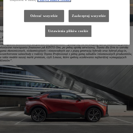
Odrzuć wszystkie
Zaakceptuj wszystkie
Ustawienia plików cookie
Mirosław Sochacki, Corporate Sales Senior Manager w Toyota Central Europe, tak to skomentował:
„Pozycja lidera rynku flotowego w Polsce to efekt zaufania, jakim obdarzają nas klienci. Wiemy, że nasi
partnerzy bardzo dokładnie analizują sytuację na rynku, dlatego dokładamy wszelkich starań, by oferować
rozwiązania dostosowane do potrzeb ich działalności – począwszy od atrakcyjnej oferty modelowej, przez
elastyczne rozwiązania finansowe jak KINTO One, po pełną opiekę serwisową. Toyota dla firm to szeroka
gama ekonomicznych, niskoemisyjnych i niezawodnych aut z piątą generacją hybrydy oraz hybryd plug-in,
wszechstronne samochody z rodziny Toyota Professional z pełną gamą zabudów renomowanych producentów,
a także modele naszej marki premium, czyli Lexusa, które spełnią oczekiwania najbardziej wymagających
klientów”.