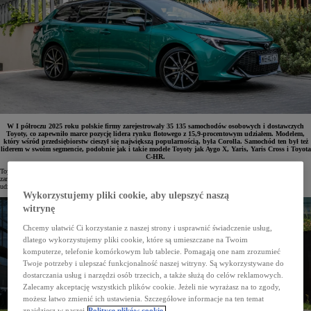
W I półroczu 2025 roku polskie firmy zarejestrowały 35 135 samochodów osobowych i dostawczych
Toyoty, co zapewniło marce pozycję lidera rynku flotowego z 15,9-procentowym udziałem. Modelem,
który wśród przedsiębiorstw cieszył się największą popularnością, była Corolla. Samochód ten był też
liderem w swoim segmencie, podobnie jak i takie modele Toyoty jak Aygo X, Yaris, Yaris Cross i Toyota
C-HR.
Toyota utrzymuje pozycję lidera sprzedaży flotowej w Polsce. Od stycznia do czerwca 2025 roku firmy
zarejestrowały 35 135 samochodów osobowych i dostawczych marki, co przełożyło się na 15,9-procentowy
udział w rynku.
Wykorzystujemy pliki cookie, aby ulepszyć naszą
witrynę
Chcemy ułatwić Ci korzystanie z naszej strony i usprawnić świadczenie usług,
dlatego wykorzystujemy pliki cookie, które są umieszczane na Twoim
komputerze, telefonie komórkowym lub tablecie. Pomagają one nam zrozumieć
Twoje potrzeby i ulepszać funkcjonalność naszej witryny. Są wykorzystywane do
dostarczania usług i narzędzi osób trzecich, a także służą do celów reklamowych.
Zalecamy akceptację wszystkich plików cookie. Jeżeli nie wyrażasz na to zgody,
możesz łatwo zmienić ich ustawienia. Szczegółowe informacje na ten temat
znajdziesz w naszej
Polityce plików cookie.