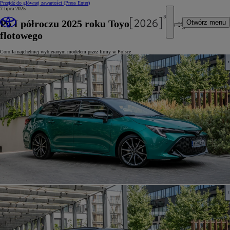
Przejdź do głównej zawartości
(Press Enter)
7 lipca 2025
Po I półroczu 2025 roku Toyota liderem rynku
Otwórz menu
flotowego
Corolla najchętniej wybieranym modelem przez firmy w Polsce