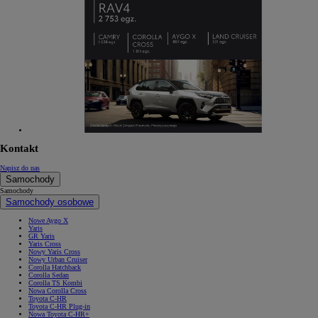
Kontakt
Napisz do nas
Samochody
Samochody
Samochody osobowe
Nowe Aygo X
Yaris
GR Yaris
Yaris Cross
Nowy Yaris Cross
Nowy Urban Cruiser
Corolla Hatchback
Corolla Sedan
Corolla TS Kombi
Nowa Corolla Cross
Toyota C-HR
Toyota C-HR Plug-in
Nowa Toyota C-HR+