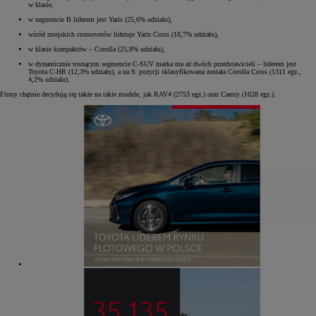
w klasie,
w segmencie B liderem jest Yaris (25,6% udziału),
wśród miejskich crossoverów lideruje Yaris Cross (18,7% udziału),
w klasie kompaktów – Corolla (25,8% udziału),
w dynamicznie rosnącym segmencie C-SUV marka ma aż dwóch przedstawicieli – liderem jest
Toyota C-HR (12,3% udziału), a na 9. pozycji sklasyfikowana została Corolla Cross (1311 egz.,
4,2% udziału).
Firmy chętnie decydują się także na takie modele, jak RAV4 (2753 egz.) oraz Camry (1628 egz.).