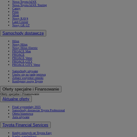
Nowa Toyota bZ4X
Nowa Toyota bZ4X Touring
Camry
Prius
Mirai
Nowy RAV4
Land Cruiser
Nowy GR GT
Samochody dostawcze
Hilux
Nowy Hilux
Nowy Hilux Electric
PROACE Max
PROACE
PROACE Verso
PROACE CITY
PROACE CITY Verso
Samochody używane
Umów się na jazdę testową
Zobacz wszystkie cenniki
Konfiguruj swoją Toyotę
Oferty specjalne i Finansowanie
Oferty specjalne i Finansowanie
Aktualne oferty
Finał wyprzedaży 2025
Samochody dostawcze Toyota Professional
Oferta biznesowa
Auta używane
Toyota Financial Services
Kredyt niższych rat Toyota Easy
Kredyt standardowy