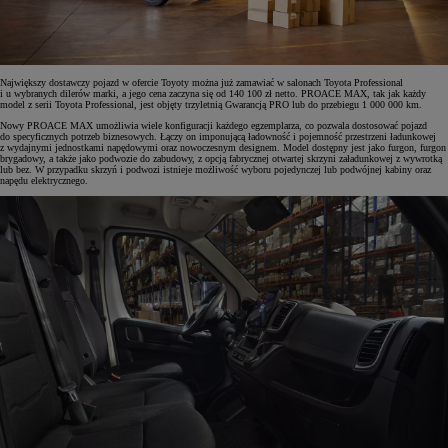
Największy dostawczy pojazd w ofercie Toyoty można już zamawiać w salonach Toyota Professional
i u wybranych dilerów marki, a jego cena zaczyna się od 140 100 zł netto. PROACE MAX, tak jak każdy
model z serii Toyota Professional, jest objęty trzyletnią Gwarancją PRO lub do przebiegu 1 000 000 km.
Nowy PROACE MAX umożliwia wiele konfiguracji każdego egzemplarza, co pozwala dostosować pojazd
do specyficznych potrzeb biznesowych. Łączy on imponującą ładowność i pojemność przestrzeni ładunkowej
z wydajnymi jednostkami napędowymi oraz nowoczesnym designem. Model dostępny jest jako furgon, furgon
brygadowy, a także jako podwozie do zabudowy, z opcją fabrycznej otwartej skrzyni załadunkowej z wywrotką
lub bez. W przypadku skrzyń i podwozi istnieje możliwość wyboru pojedynczej lub podwójnej kabiny oraz
napędu elektrycznego.