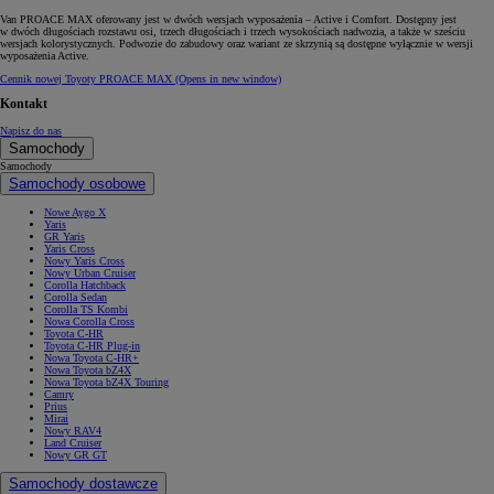
Van PROACE MAX oferowany jest w dwóch wersjach wyposażenia – Active i Comfort. Dostępny jest
w dwóch długościach rozstawu osi, trzech długościach i trzech wysokościach nadwozia, a także w sześciu
wersjach kolorystycznych. Podwozie do zabudowy oraz wariant ze skrzynią są dostępne wyłącznie w wersji
wyposażenia Active.
Cennik nowej Toyoty PROACE MAX
(Opens in new window)
Kontakt
Napisz do nas
Samochody
Samochody
Samochody osobowe
Nowe Aygo X
Yaris
GR Yaris
Yaris Cross
Nowy Yaris Cross
Nowy Urban Cruiser
Corolla Hatchback
Corolla Sedan
Corolla TS Kombi
Nowa Corolla Cross
Toyota C-HR
Toyota C-HR Plug-in
Nowa Toyota C-HR+
Nowa Toyota bZ4X
Nowa Toyota bZ4X Touring
Camry
Prius
Mirai
Nowy RAV4
Land Cruiser
Nowy GR GT
Samochody dostawcze