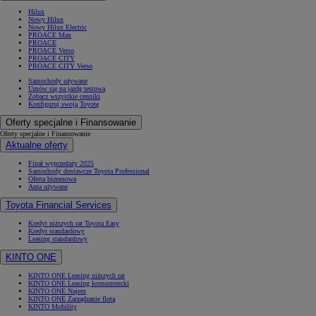
Hilux
Nowy Hilux
Nowy Hilux Electric
PROACE Max
PROACE
PROACE Verso
PROACE CITY
PROACE CITY Verso
Samochody używane
Umów się na jazdę testową
Zobacz wszystkie cenniki
Konfiguruj swoją Toyotę
Oferty specjalne i Finansowanie
Oferty specjalne i Finansowanie
Aktualne oferty
Finał wyprzedaży 2025
Samochody dostawcze Toyota Professional
Oferta biznesowa
Auta używane
Toyota Financial Services
Kredyt niższych rat Toyota Easy
Kredyt standardowy
Leasing standardowy
KINTO ONE
KINTO ONE Leasing niższych rat
KINTO ONE Leasing konsumencki
KINTO ONE Najem
KINTO ONE Zarządzanie flotą
KINTO Mobility