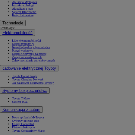
Aplikacja MyToyota
Instrukcje obsługi
Aktualizacja map
System Bluetooth®
Karty Ratownicze
Technologie
Technologie
Elektromobilność
Lider elektromobilności
Napęd hybrydowy
Napęd hybrydowy typu plug-in
Napęd wodorowy
Napęd elektryczny na baterię
Zasięg aut elektrycznych
Zalety posiadania aut elektrycznych
Ładowanie elektrycznej Toyoty
Toyota HomeCharge
Toyota Charging Network
Jak naładować elektryczną Toyotę?
Systemy bezpieczeństwa
Toyota T-Mate
System eCall
Komunikacja z autem
Nowa aplikacja MyToyota
Cyfrowy opiekun auta
Usługi Connected
Płatne subskrypcje
Toyota Connectivity Match