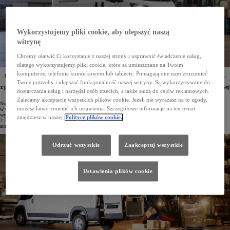
Wykorzystujemy pliki cookie, aby ulepszyć naszą
witrynę
Chcemy ułatwić Ci korzystanie z naszej strony i usprawnić świadczenie usług,
dlatego wykorzystujemy pliki cookie, które są umieszczane na Twoim
komputerze, telefonie komórkowym lub tablecie. Pomagają one nam zrozumieć
Ruszyła właśnie produkcja największego auta dostawczego Toyoty, nowego modelu PROACE MAX.
Samochód będzie dostępny w sześciu konfiguracjach przestrzeni ładunkowej jako furgon, a także
Twoje potrzeby i ulepszać funkcjonalność naszej witryny. Są wykorzystywane do
z podwoziem do dalszej zabudowy, z możliwością zamówienia fabrycznej otwartej skrzyni załadunkowej
dostarczania usług i narzędzi osób trzecich, a także służą do celów reklamowych.
oraz jedno- lub trójstronnej wywrotki. Cena auta będzie się zaczynała od 140 100 zł netto.
Zalecamy akceptację wszystkich plików cookie. Jeżeli nie wyrażasz na to zgody,
Nowa Toyota PROACE MAX jest produkowana w europejskich fabrykach Stellantisa zlokalizowanych
możesz łatwo zmienić ich ustawienia. Szczegółowe informacje na ten temat
w Gliwicach oraz Atessie we Włoszech. W Polsce montowane są egzemplarze z napędem elektrycznym
wyposażone w baterie o pojemności 110 kWh, natomiast włoskie zakłady dostarczają modele z silnikami
znajdziesz w naszej
Polityce plików cookie.
2.2 D-4D o mocy od 120 do 180 KM współpracującymi z 6-biegową skrzynią manualną lub 8-biegowym
automatem.
Odrzuć wszystkie
Zaakceptuj wszystkie
Ustawienia plików cookie