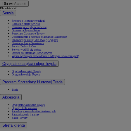
Dla właścicieli
Dla właścicieli
Serwis
Promocje i sezonowe usługi
Pozostałe oferty serwisu
Rezerwacja wizyty w serwisie
Gwarancja Toyota Relax
Pozostałe Gwarancje Toyoty
Ubezpieczenia i naprawy blacharsko-lakiernicze
Innowacyjne usługi dla Twojej wygody
Bezpłatne Akcje Serwisowe
Serwis Dobrych Cen
Serwis w ASO się opłaca
Dostęp do informacji serwisowych
Wykaz wydanych zaświadczeń o odbytym szkoleniu (pdf)
Oryginalne części i oleje Toyota
Oryginalne części Toyoty
Oryginalne oleje Toyoty
Program Sprzedaży Hurtowej Trade
Trade
Akcesoria
Oryginalne akcesoria Toyoty
Opony i koła zimowe
Zabudowy samochodów dostawczych
Zabezpieczenia i alarmy
Sklep Toyoty
Strefa klienta