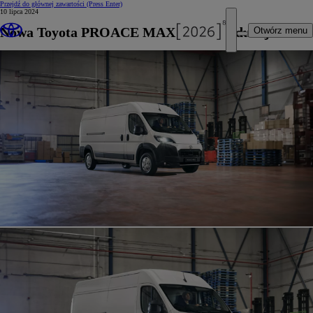
Przejdź do głównej zawartości
(Press Enter)
10 lipca 2024
Nowa Toyota PROACE MAX już w produkcji
Otwórz menu