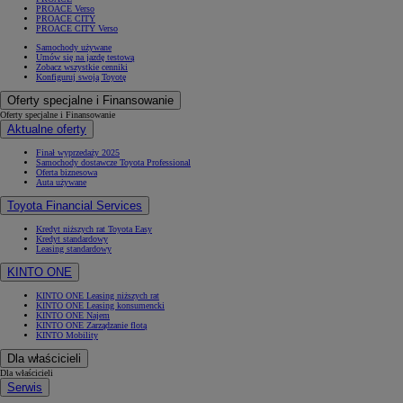
PROACE Verso
PROACE CITY
PROACE CITY Verso
Samochody używane
Umów się na jazdę testową
Zobacz wszystkie cenniki
Konfiguruj swoją Toyotę
Oferty specjalne i Finansowanie
Oferty specjalne i Finansowanie
Aktualne oferty
Finał wyprzedaży 2025
Samochody dostawcze Toyota Professional
Oferta biznesowa
Auta używane
Toyota Financial Services
Kredyt niższych rat Toyota Easy
Kredyt standardowy
Leasing standardowy
KINTO ONE
KINTO ONE Leasing niższych rat
KINTO ONE Leasing konsumencki
KINTO ONE Najem
KINTO ONE Zarządzanie flotą
KINTO Mobility
Dla właścicieli
Dla właścicieli
Serwis