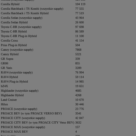
Corolla Hybrid
104 119
Corolla Hatchback i TS Kombi (wszystkie napędy)
77 555
Corolla Hatchback i TS Kombi Hybrid
77 519
Corolla Sedan (wszystkie napędy)
43 964
Corolla Sedan Hybrid
26 600
Toyota C-HR (wszystkie napędy)
97 698
Toyota C-HR Hybrid
86 589
Toyota C-HR Plug-in Hybrid
11 100
Corolla Cross
41 154
Prius Plug-in Hybrid
504
Camry (wszystkie napędy)
7868
Camry Hybrid
5321
GR Supra
339
GR86
855
GR Yaris
3289
RAV4 (wszystkie napędy)
76 994
RAV4 Hybrid
59 114
RAV4 Plug-in Hybrid
14 985
bZ4X
19 651
Highlander (wszystkie napędy)
4685
Highlander Hybrid
4268
Land Cruiser
10 670
Hilux
30 446
PROACE (wszystkie napędy)
23 776
PROACE BEV (w tym PROACE VERSO BEV)
3541
PROACE CITY (wszystkie napędy)
42 847
PROACE CITY BEV (w tym PROACE CITY Verso BEV)
3632
PROACE MAX (wszystkie napędy)
157
PROACE MAX BEV
4