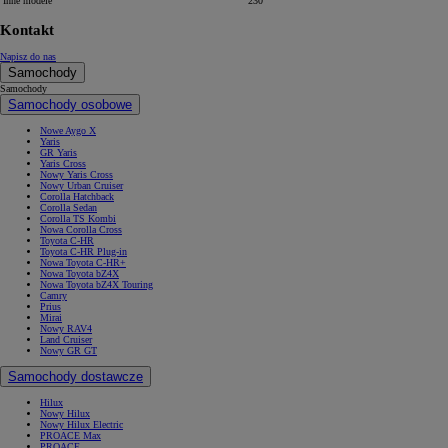
Inne modele
230
Kontakt
Napisz do nas
Samochody
Samochody
Samochody osobowe
Nowe Aygo X
Yaris
GR Yaris
Yaris Cross
Nowy Yaris Cross
Nowy Urban Cruiser
Corolla Hatchback
Corolla Sedan
Corolla TS Kombi
Nowa Corolla Cross
Toyota C-HR
Toyota C-HR Plug-in
Nowa Toyota C-HR+
Nowa Toyota bZ4X
Nowa Toyota bZ4X Touring
Camry
Prius
Mirai
Nowy RAV4
Land Cruiser
Nowy GR GT
Samochody dostawcze
Hilux
Nowy Hilux
Nowy Hilux Electric
PROACE Max
PROACE