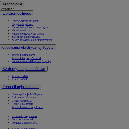
Technologie
Technologie
Elektromobilność
Lider elektromobilności
Napęd hybrydowy
Napęd hybrydowy typu plug-in
Napęd wodorowy
Napęd elektryczny na baterię
Zasięg aut elektrycznych
Zalety posiadania aut elektrycznych
Ładowanie elektrycznej Toyoty
Toyota HomeCharge
Toyota Charging Network
Jak naładować elektryczną Toyotę?
Systemy bezpieczeństwa
Toyota T-Mate
System eCall
Komunikacja z autem
Nowa aplikacja MyToyota
Cyfrowy opiekun auta
Usługi Connected
Płatne subskrypcje
Toyota Connectivity Match
Skontaktuj się z nami
Polityka ciasteczek
Deklaracja dostępności
(Opens in new window)