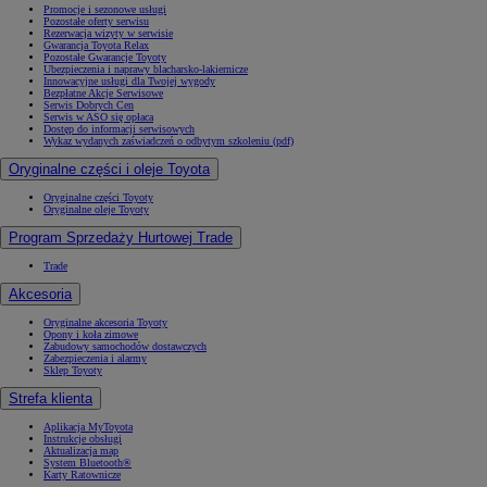
Promocje i sezonowe usługi
Pozostałe oferty serwisu
Rezerwacja wizyty w serwisie
Gwarancja Toyota Relax
Pozostałe Gwarancje Toyoty
Ubezpieczenia i naprawy blacharsko-lakiernicze
Innowacyjne usługi dla Twojej wygody
Bezpłatne Akcje Serwisowe
Serwis Dobrych Cen
Serwis w ASO się opłaca
Dostęp do informacji serwisowych
Wykaz wydanych zaświadczeń o odbytym szkoleniu (pdf)
Oryginalne części i oleje Toyota
Oryginalne części Toyoty
Oryginalne oleje Toyoty
Program Sprzedaży Hurtowej Trade
Trade
Akcesoria
Oryginalne akcesoria Toyoty
Opony i koła zimowe
Zabudowy samochodów dostawczych
Zabezpieczenia i alarmy
Sklep Toyoty
Strefa klienta
Aplikacja MyToyota
Instrukcje obsługi
Aktualizacja map
System Bluetooth®
Karty Ratownicze