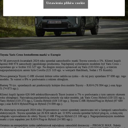
Ustawienia plików cookie
Toyota Yaris Cross bestsellerem marki w Europie
W III pierwszych kwartałach 2024 roku sprzedaż samochodów marki Toyota wzrosła o 5%. Klienci kupili
łącznie 848 974 samochody japońskiego producenta. Najchętniej wybieranym modelem był Yaris Cross –
sprzedano go w liczbie 155 527 egz. Na drugim miejscu uplasował się Yaris (133 634 egz.), a trzecim
najpopularniejszym autem była Corolla (121 519 egz. w wersjach Hatchback, Sedan i TS Kombi).
Nowa generacja Toyoty C-HR również dobrze sobie radziła na rynku – do tej pory sprzedano 97 698 egz. tego
modelu. To wzrost o 8% w porównaniu z rokiem ubiegłym.
Barierę 70 tys. sprzedanych aut przekroczyły kolejne dwa modele Toyoty – RAV4 (76 994 egz.) oraz Aygo
X (74 873 egz.).
Klienci kupili łącznie 626 049 zelektryfikowanych Toyot (wzrost o 7% w porównaniu z tym samym okresem
roku ubiegłego). Największą popularnością cieszyły się takie modele, jak Yaris Cross Hybrid (150 535 egz.),
Yaris Hybrid (119 273 egz.), Corolla Hybrid (104 119 egz.), Toyota C-HR Hybrid/Plug-in Hybrid (97 689
egz.) oraz RAV4 Hybrid/Plug-in Hybrid (74 099 egz.).
Po dziewięciu miesiącach 2024 roku 19-procentowy wzrost sprzedaży zanotowano też w kategorii samochodów
elektrycznych. Toyota sprzedała już 26 824 takich aut. O 93% wzrosła sprzedaż hybryd plug-in, a dużą rolę
odegrało wprowadzenie do oferty Toyoty C-HR Plug-in Hybrid (11 100 egz.). Najpopularniejszym modelem
marki z tym napędem jest RAV4 Plug-in Hybrid (14 985 egz.).
Ostatnio na europejskim rynku zadebiutował największy samochód dostawczy – PROACE MAX. Należy