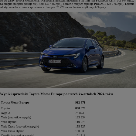
on do gamy Toyota Professional. Najpopularniejszym modelem z tej linii jest PROACE CITY (42 847 egz.),
na drugim miejscu plasuje się Hilux (30 446 egz.), a trzecie miejsce zajmuje PROACE (23 776 egz.). Łącznie
od stycznia do września sprzedano w Europie 97 226 samochodów użytkowych Toyoty.
Wyniki sprzedaży Toyota Motor Europe po trzech kwartałach 2024 roku
Toyota Motor Europe
912 671
Toyota
848 974
Aygo X
74 873
Yaris (wszystkie napędy)
133 634
Yaris Hybrid
119 273
Yaris Cross (wszystkie napędy)
155 527
Yaris Cross Hybrid
150 535
Corolla (wszystkie napędy)
121 519