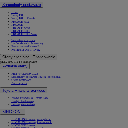
Samochody dostawcze
Hilux
Nowy Hilux
Nowy Hilux Electric
PROACE Max
PROACE
PROACE Verso
PROACE CITY
PROACE CITY Verso
Samochody używane
Umów się na jazdę testową
Zobacz wszystkie cenniki
Konfiguruj swoją Toyotę
Oferty specjalne i Finansowanie
Oferty specjalne i Finansowanie
Aktualne oferty
Finał wyprzedaży 2025
Samochody dostawcze Toyota Professional
Oferta biznesowa
Auta używane
Toyota Financial Services
Kredyt niższych rat Toyota Easy
Kredyt standardowy
Leasing standardowy
KINTO ONE
KINTO ONE Leasing niższych rat
KINTO ONE Leasing konsumencki
KINTO ONE Najem