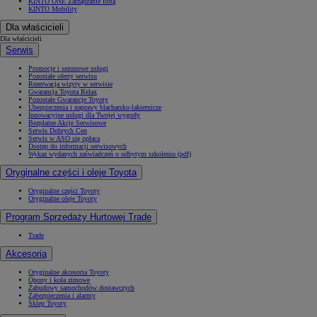
KINTO ONE Zarządzanie flotą
KINTO Mobility
Dla właścicieli
Dla właścicieli
Serwis
Promocje i sezonowe usługi
Pozostałe oferty serwisu
Rezerwacja wizyty w serwisie
Gwarancja Toyota Relax
Pozostałe Gwarancje Toyoty
Ubezpieczenia i naprawy blacharsko-lakiernicze
Innowacyjne usługi dla Twojej wygody
Bezpłatne Akcje Serwisowe
Serwis Dobrych Cen
Serwis w ASO się opłaca
Dostęp do informacji serwisowych
Wykaz wydanych zaświadczeń o odbytym szkoleniu (pdf)
Oryginalne części i oleje Toyota
Oryginalne części Toyoty
Oryginalne oleje Toyoty
Program Sprzedaży Hurtowej Trade
Trade
Akcesoria
Oryginalne akcesoria Toyoty
Opony i koła zimowe
Zabudowy samochodów dostawczych
Zabezpieczenia i alarmy
Sklep Toyoty