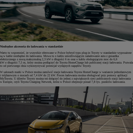
Niezbędne akcesoria do ładowania w standardzie
Warto tu wspomnieć, że wszystkie oferowane w Polsce hybryd typu plug-in Toyoty w standardzie wyposażone
są w kable niezbędne do ładowania. Mowa tu o kablu umożliwiającym naładowanie auta z gniazdka
elektrycznego z mocą maksymalną 2,3 kW o długości 6 m oraz o kablu obsługującym moc do 6,6
kW o długości 7,5 m, który można podłączyć do Toyota HomeCharge lub publicznej stacji ładowania. Pozwala
to od pierwszego dnia wykorzystywać potencjał wydajnych napędów Toyoty.
W salonach marki w Polsce można zamówić stacje ładowania Toyota HomeCharge w wariancie jednofazowym
i trójfazowym o mocach od 7,4 kW do 22 kW. Proces ładowania można obsługiwać przy pomocy aplikacji
MyToyota. U dilerów Toyoty można też dołączyć do jednej z największych sieci publicznych stacji ładowania
w Europie, czyli Toyota Charging Network, która w Polsce obejmuje ponad 7,8 tys. punktów ładowania.