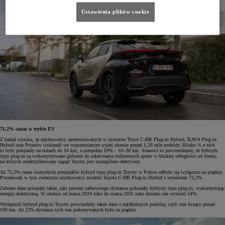
Ustawienia plików cookie
71,2% czasu w trybie EV
Z badań wynika, że użytkownicy zarejestrowanych w systemie Toyot C-HR Plug-in Hybrid, RAV4 Plug-in
Hybrid oraz Priusów wykonali we wspomnianym wyżej okresie ponad 1,26 mln podróży. Blisko ¾ z nich
to były przejazdy na trasach do 10 km, a niespełna 19% – 10–30 km. Stanowi to potwierdzenie, że hybrydy
typu plug-in są wykorzystywane głównie do załatwiania codziennych spraw w bliskiej odległości od domu,
na których zelektryfikowany napęd Toyoty jest szczególnie efektywny.
Aż 71,2% czasu wszystkich przejazdów hybryd typu plug-in Toyoty w Polsce odbyło się wyłącznie na prądzie.
Przodowali w tym zwłaszcza użytkownicy modelu Toyota C-HR Plug-in Hybrid z wynikiem 72,2%.
Zebrane dane pokazały także, jaki procent całkowitego dystansu pokonały hybrydy typu plug-in, wykorzystując
energię elektryczną. W okresie od marca 2024 roku do marca 2025 roku dystans ten wyniósł 54%.
Wydajność hybryd plug-in Toyoty potwierdziły także dane z najdłuższych podróży, czyli tras liczący ponad
100 km. Aż 22% dystansu tych tras pokonywanych było na prądzie.