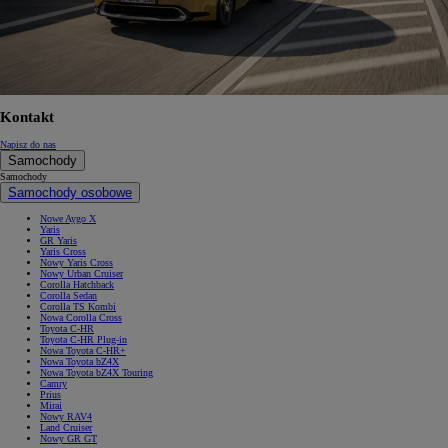
Kontakt
Napisz do nas
Samochody
Samochody
Samochody osobowe
Nowe Aygo X
Yaris
GR Yaris
Yaris Cross
Nowy Yaris Cross
Nowy Urban Cruiser
Corolla Hatchback
Corolla Sedan
Corolla TS Kombi
Nowa Corolla Cross
Toyota C-HR
Toyota C-HR Plug-in
Nowa Toyota C-HR+
Nowa Toyota bZ4X
Nowa Toyota bZ4X Touring
Camry
Prius
Mirai
Nowy RAV4
Land Cruiser
Nowy GR GT