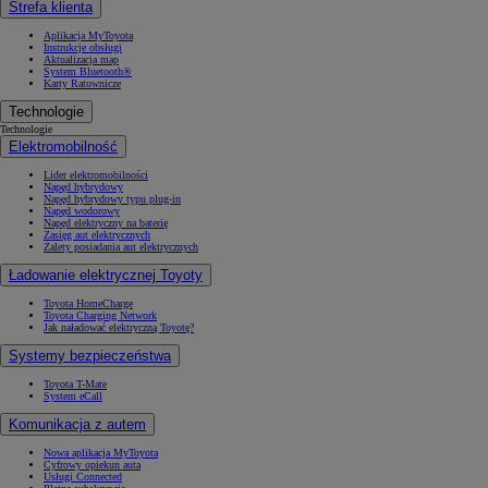
Strefa klienta
Aplikacja MyToyota
Instrukcje obsługi
Aktualizacja map
System Bluetooth®
Karty Ratownicze
Technologie
Technologie
Elektromobilność
Lider elektromobilności
Napęd hybrydowy
Napęd hybrydowy typu plug-in
Napęd wodorowy
Napęd elektryczny na baterię
Zasięg aut elektrycznych
Zalety posiadania aut elektrycznych
Ładowanie elektrycznej Toyoty
Toyota HomeCharge
Toyota Charging Network
Jak naładować elektryczną Toyotę?
Systemy bezpieczeństwa
Toyota T-Mate
System eCall
Komunikacja z autem
Nowa aplikacja MyToyota
Cyfrowy opiekun auta
Usługi Connected