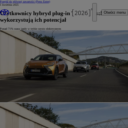
Przejdź do głównej zawartości
(Press Enter)
1 kwietnia 2025
Użytkownicy hybryd plug-in Toyoty w pełni
Otwórz menu
wykorzystują ich potencjał
Ponad 71% czasu jazdy w trybie czysto elektrycznym