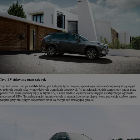
Tryb EV efektywny przez cały rok
Toyota Central Europe ustaliła także, jak hybrydy typu plug-in japońskiego producenta wykorzystują napęd
w różnych porach roku w prawdziwych warunkach drogowych. W miesiącach letnich samochody nawet przez
ponad 75% czasu podróży były w trybie EV, a zimą średnie wykorzystanie napędu elektrycznego wyniosło
nieco ponad 65%. To zasługa m.in. montowanych w standardzie pomp ciepła, które pozwalają szybko ogrzać
wnętrze przy mniejszym zapotrzebowaniu na energię niż tradycyjna grzałka.