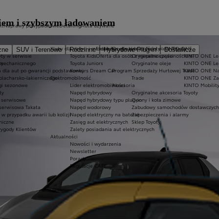
iem i szybszym ładowaniem
kt
Naprawy powypadkowe
Detailing
Auta używane
Kluby dla dzieci i młodzieży
Ekobonus dla hybryd Toyoty
Oryginalne części i oleje Toyoty
KINTO ONE
zne
SUV i Terenowe
Rodzinne
Hybrydowe Plug-in
Dostawcze
ty w serwisie
Toyota Kids
Oferta dla osób z niepełnosprawnościami
Oryginalne części
KINTO ONE Lea
sy
 mechanicznego
Toyota Juniors
Oryginalne oleje
KINTO ONE Le
a dla aut po gwarancji podstawowej
Konkurs Dream Car
Program Sprzedaży Hurtowej Trade
KINTO ONE N
blacharsko-lakierniczego
Elektromobilność
Trade
KINTO ONE Zar
ugi sezonowe
Lider elektromobilności
Akcesoria
KINTO Mobilit
ty
Napęd hybrydowy
Oryginalne akcesoria Toyoty
e serwisowe
Napęd hybrydowy typu plug-in
Opony i koła zimowe
 serwisowa Takata
Napęd wodorowy
Zabudowy samochodów dostawczych
 przypadku awarii lub kolizji
Napęd elektryczny na baterię
Zabezpieczenia i alarmy
niczne
Zasięg aut elektrycznych
Sklep Toyoty
wygody Klientów
Zalety posiadania aut elektrycznych
Aktualności
Nowości i wydarzenia
Newsletter
Porady
Regulacje CAFE