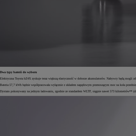
Dwa typy baterii do wyboru
Elektryczna Toyota bZ4X zyskuje teraz większą elastyczność w doborze akumulatorów. Nabywcy będą mogli zde
Bateria 57,7 kWh będzie współpracowała wyłącznie z układem napędowym przenoszącym moc na koła przedniej 
Dystans pokonywany na jednym ładowaniu, zgodnie ze standardem WLTP, sięgnie nawet 573 kilometrów** (dane