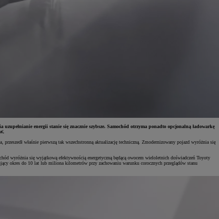
 uzupełnianie energii stanie się znacznie szybsze. Samochód otrzyma ponadto opcjonalną ładowarkę
W.
 przeszedł właśnie pierwszą tak wszechstronną aktualizację techniczną. Zmodernizowany pojazd wyróżnia się
hód wyróżnia się wyjątkową efektywnością energetyczną będącą owocem wieloletnich doświadczeń Toyoty
jący okres do 10 lat lub miliona kilometrów przy zachowaniu warunku corocznych przeglądów stanu