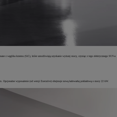
ane z węglika krzemu (SiC), które umożliwiają uzyskanie wyższej mocy, czyniąc z tego elektrycznego SUV-a
m. Opcjonalne wyposażenie (od wersji Executive) obejmuje nową ładowarkę pokładową o mocy 22 kW.