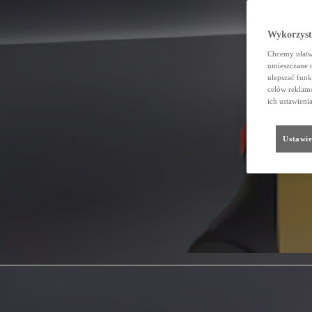
Wykorzystu
Chcemy ułatwi
umieszczane 
ulepszać funk
celów reklamo
ich ustawieni
Ustawie