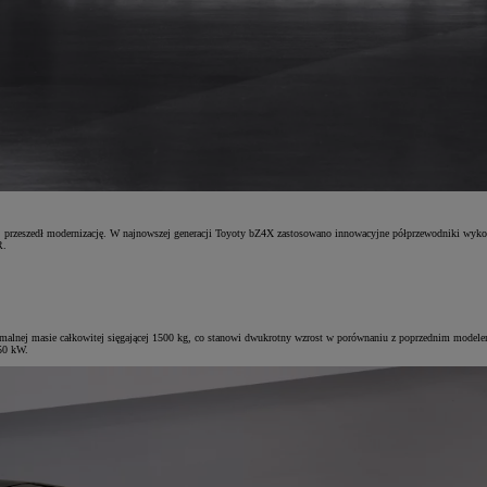
, przeszedł modernizację. W najnowszej generacji Toyoty bZ4X zastosowano innowacyjne półprzewodniki wykon
R.
lnej masie całkowitej sięgającej 1500 kg, co stanowi dwukrotny wzrost w porównaniu z poprzednim modele
50 kW.