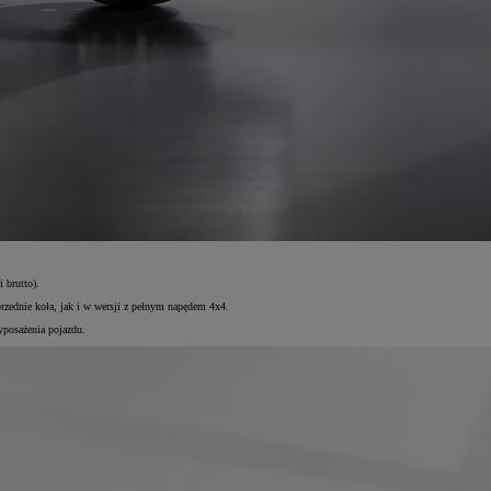
 brutto).
zednie koła, jak i w wersji z pełnym napędem 4x4.
yposażenia pojazdu.