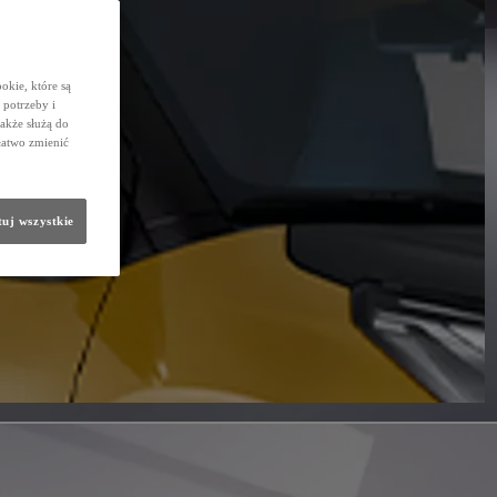
okie, które są
potrzeby i
także służą do
łatwo zmienić
uj wszystkie