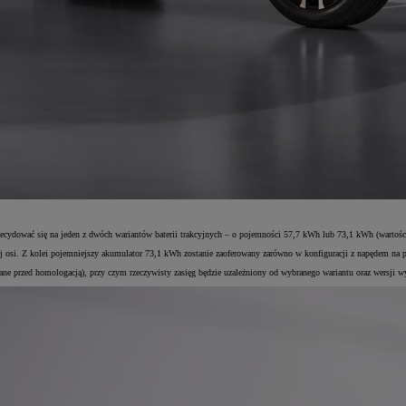
cydować się na jeden z dwóch wariantów baterii trakcyjnych – o pojemności 57,7 kWh lub 73,1 kWh (wartości
osi. Z kolei pojemniejszy akumulator 73,1 kWh zostanie zaoferowany zarówno w konfiguracji z napędem na pr
 przed homologacją), przy czym rzeczywisty zasięg będzie uzależniony od wybranego wariantu oraz wersji w