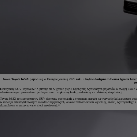
Nowa Toyota bZ4X pojawi się w Europie jesienią 2025 roku i będzie dostępna z dwoma typami bater
p
Elektryczny SUV Toyota bZ4X plasuje się w gronie pięciu najchętniej wybieranych pojazdów w swojej klasie w
udoskonalonymi parametrami jezdnymi oraz zwiększoną funkcjonalnością w codziennej eksploatacji.
Od
81 900 zł
Toyota bZ4X to stuprocentowy SUV dostępny opcjonalnie z systemem napędu na wszystkie koła znacząco podn
w rozwoju zelektryfikowanych układów napędowych, a także zastosowaniem wysokiej jakości, wytrzymałego i b
Yaris Cross
akumulatora w autoryzowanej sieci serwisowej.*
HYBRID