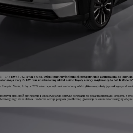
ii – 57,7 kWh i 73,1 kWh brutto. Dzięki innowacyjnej funkcji przygotowania akumulatora do ładowania
okładową o mocy 22 kW oraz udoskonalony układ e-Axle Toyoty o mocy zwiększonej do 343 KM/252 k
 Europie. Model, który w 2022 roku zapoczątkował rozbudowę zelektryfikowanej oferty japońskiego producenta,
oszącym stabilność prowadzenia i umożliwiającym sprawne poruszanie się poza utwardzonymi drogami. Samoc
ezawaryjnego akumulatora. Producent oferuje program przedłużonej gwarancji na akumulator trakcyjny obejmu