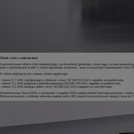
Od
105 300 zł
Corolla Hatchback
HYBRID
Układ e-Axle o większej mocy
Zoptymalizowany układ e-Axle charakteryzujący się niewielkimi gabarytami, niską wagą i wysoką sprawnością
jeden z najsilniejszych modeli w ofercie japońskiego producenta – poza wyczynowymi konstrukcjami z linii G
W ofercie znajdują się trzy warianty układu napędowego:
– bateria 57,7 kWh współpracująca z silnikiem o mocy 167 KM (123 kW) i napędem na przednie koła,
– bateria 73,1 kWh połączona z jednostką generującą 224 KM (165 kW) i napędem na przednie koła,
– bateria 73,1 kWh zasilająca układ o mocy 343 KM (252 kW) z napędem na wszystkie koła.
Zmodernizowana Toyota bZ4X w konfiguracji z napędem AWD zyskała zdolność holowania przyczepy o maksyma
Podczas korzystania z szybkiego ładowania prądem stałym (DC) pojazd może przyjmować energię z mocą do 1