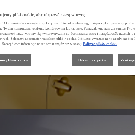
jemy pliki cookie, aby ulepszyć naszą witrynę
ć Ci korzystanie z naszej strony i usprawnić świadczenie usług, dlatego wykorzystujemy pliki co
na Twoim komputerze, telefonie komórkowym lub tablecie. Pomagają one nam zrozumieć Twoje 
cjonalność naszej witryny. Są wykorzystywane do dostarczania usług i narzędzi osób trzecich, a 
wych. Zalecamy akceptację wszystkich plików cookie. Jeżeli nie wyrażasz na to zgody, możesz 
a. Szczegółowe informacje na ten temat znajdziesz w naszej
Polityce plików cookie.
nia plików cookie
Odrzuć wszystkie
Zaakcept