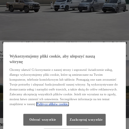
Toyota rozpoczęła „Miesiąc samochodów dostawczych”. Wybrane modele z gamy Toyota Professional
objęto wysokimi rabatami, które sięgają nawet do 99 000 zł. Klienci mogą skorzystać również
z atrakcyjnych warunków finansowania w ramach Leasingu KINTO One.
W wyspecjalizowanych stacjach Toyota Professional i salonach Toyoty w Polsce przez trwa „Miesiąc
Samochodów Dostawczych”. W ramach tego wydarzenia pełna gama dostawczych modeli marki została objęta
Wykorzystujemy pliki cookie, aby ulepszyć naszą
specjalną ofertą, a wybrane wersje i konfiguracje – wysokimi rabatami.
witrynę
Chcemy ułatwić Ci korzystanie z naszej strony i usprawnić świadczenie usług,
dlatego wykorzystujemy pliki cookie, które są umieszczane na Twoim
komputerze, telefonie komórkowym lub tablecie. Pomagają one nam zrozumieć
Twoje potrzeby i ulepszać funkcjonalność naszej witryny. Są wykorzystywane do
dostarczania usług i narzędzi osób trzecich, a także służą do celów reklamowych.
Zalecamy akceptację wszystkich plików cookie. Jeżeli nie wyrażasz na to zgody,
możesz łatwo zmienić ich ustawienia. Szczegółowe informacje na ten temat
znajdziesz w naszej
Polityce plików cookie.
Odrzuć wszystkie
Zaakceptuj wszystkie
Modele z rodziny Toyota Professional w ofercie specjalnej