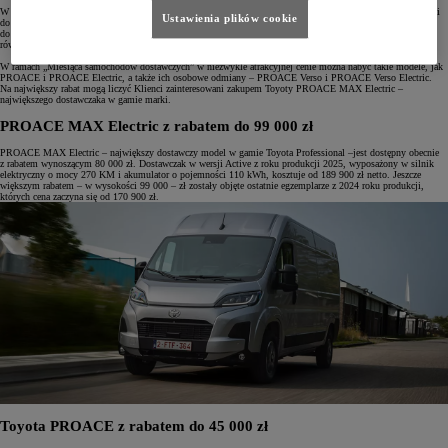
W październiku wybrane modele z rodziny Toyota Professional zostały objęte wysokimi rabatami sięgającymi
Ustawienia plików cookie
do 99 000 zł. Dodatkowo wszystkie dostawcze samochody Toyoty posiadają Gwarancję PRO na 3 lata lub
do 1 000 000 km (co pierwsze nastąpi), która obowiązuje również na zabudowy. Klienci mogą skorzystać
również z atrakcyjnych warunków finansowania w ramach Leasingu KINTO One.
W ramach „Miesiąca samochodów dostawczych” w niezwykle atrakcyjnej cenie można nabyć takie modele, jak
PROACE i PROACE Electric, a także ich osobowe odmiany – PROACE Verso i PROACE Verso Electric.
Na największy rabat mogą liczyć Klienci zainteresowani zakupem Toyoty PROACE MAX Electric –
największego dostawczaka w gamie marki.
PROACE MAX Electric z rabatem do 99 000 zł
PROACE MAX Electric – największy dostawczy model w gamie Toyota Professional –jest dostępny obecnie
z rabatem wynoszącym 80 000 zł. Dostawczak w wersji Active z roku produkcji 2025, wyposażony w silnik
elektryczny o mocy 270 KM i akumulator o pojemności 110 kWh, kosztuje od 189 900 zł netto. Jeszcze
większym rabatem – w wysokości 99 000 – zł zostały objęte ostatnie egzemplarze z 2024 roku produkcji,
których cena zaczyna się od 170 900 zł.
Toyota PROACE z rabatem do 45 000 zł