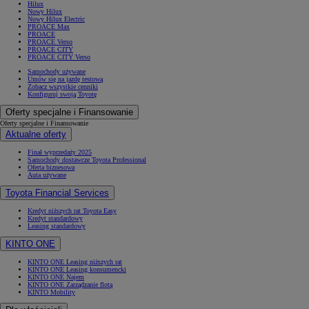
Hilux
Nowy Hilux
Nowy Hilux Electric
PROACE Max
PROACE
PROACE Verso
PROACE CITY
PROACE CITY Verso
Samochody używane
Umów się na jazdę testową
Zobacz wszystkie cenniki
Konfiguruj swoją Toyotę
Oferty specjalne i Finansowanie
Oferty specjalne i Finansowanie
Aktualne oferty
Finał wyprzedaży 2025
Samochody dostawcze Toyota Professional
Oferta biznesowa
Auta używane
Toyota Financial Services
Kredyt niższych rat Toyota Easy
Kredyt standardowy
Leasing standardowy
KINTO ONE
KINTO ONE Leasing niższych rat
KINTO ONE Leasing konsumencki
KINTO ONE Najem
KINTO ONE Zarządzanie flotą
KINTO Mobility