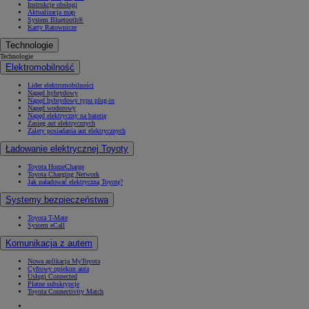
Instrukcje obsługi
Aktualizacja map
System Bluetooth®
Karty Ratownicze
Technologie
Technologie
Elektromobilność
Lider elektromobilności
Napęd hybrydowy
Napęd hybrydowy typu plug-in
Napęd wodorowy
Napęd elektryczny na baterię
Zasięg aut elektrycznych
Zalety posiadania aut elektrycznych
Ładowanie elektrycznej Toyoty
Toyota HomeCharge
Toyota Charging Network
Jak naładować elektryczną Toyotę?
Systemy bezpieczeństwa
Toyota T-Mate
System eCall
Komunikacja z autem
Nowa aplikacja MyToyota
Cyfrowy opiekun auta
Usługi Connected
Płatne subskrypcje
Toyota Connectivity Match