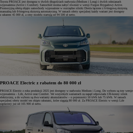
Toyota PROACE jest dostępna w dwóch długościach nadwozia (Medium i Long) i dwóch odmianach
wyposażenia (Active i Comfort). Samochód można nabyć również w wersji Furgon Brygadowy Active.
Promocyjną ofertą objęto samochody wyposażone w oszczędne silniki Diesla łączone z 6-biegową skrzynią
manualną lub 8-biegową skrzynią automatyczną. W ramach oferty specjalnej każdy wariant jest dostępny
z rabatem 45 000 zł, a ceny modelu startują od 94 500 zł netto.
PROACE Electric z rabatem do 80 000 zł
PROACE Electric z roku produkcji 2025 jest dostępny w nadwoziu Medium i Long. Do wyboru są trzy wersje
wyposażenia – Life, Active oraz Comfort. We wszystkich wariantach za napęd odpowiada 136-konny silnik
elektryczny, a do wyboru są dwa warianty akumulatorów – o pojemności 50 kWh lub 75 kWh. W ramach
specjalnej oferty model ten objęto rabatami, które sięgają 80 000 zł. Za PROACE Electric w wersji Life
zapłacimy już od 105 900 zł netto.