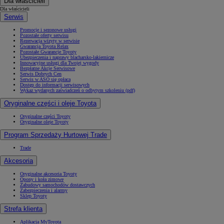
Dla właścicieli
Dla właścicieli
Serwis
Promocje i sezonowe usługi
Pozostałe oferty serwisu
Rezerwacja wizyty w serwisie
Gwarancja Toyota Relax
Pozostałe Gwarancje Toyoty
Ubezpieczenia i naprawy blacharsko-lakiernicze
Innowacyjne usługi dla Twojej wygody
Bezpłatne Akcje Serwisowe
Serwis Dobrych Cen
Serwis w ASO się opłaca
Dostęp do informacji serwisowych
Wykaz wydanych zaświadczeń o odbytym szkoleniu (pdf)
Oryginalne części i oleje Toyota
Oryginalne części Toyoty
Oryginalne oleje Toyoty
Program Sprzedaży Hurtowej Trade
Trade
Akcesoria
Oryginalne akcesoria Toyoty
Opony i koła zimowe
Zabudowy samochodów dostawczych
Zabezpieczenia i alarmy
Sklep Toyoty
Strefa klienta
Aplikacja MyToyota