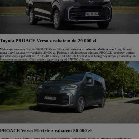
Toyota PROACE Verso z rabatem do 20 000 zł
Wybierając osobową Toyotę PROACE Verso, która jest dostępna w nadwoziu Medium oraz Long, Klienci
mogą liczyć na rabat w wysokości 20 000 zł. Podobnie jak dostawcza odmiana PROACE, osobowy wariant
jest oferowany z jednostkami 2.0 D-4D o mocy 144 KM lub 177 KM oraz 6-biegową skrzynią manualną i 8-
biegowym automatem. Ceny modelu zaczynają się od 176 700 zł brutto.
PROACE Verso Electric z rabatem 80 000 zł
Toyoty PROACE Verso Electric jest dostępna z rabatem wynoszącym 80 000 zł. Promocją zostały objęte