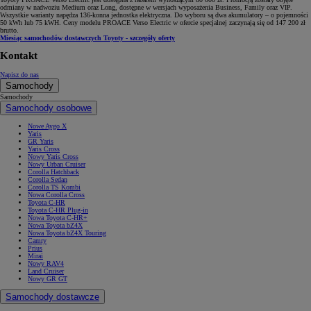
odmiany w nadwoziu Medium oraz Long, dostępne w wersjach wyposażenia Business, Family oraz VIP.
Wszystkie warianty napędza 136-konna jednostka elektryczna. Do wyboru są dwa akumulatory – o pojemności
50 kWh lub 75 kWH. Ceny modelu PROACE Verso Electric w ofercie specjalnej zaczynają się od 147 200 zł
brutto.
Miesiąc samochodów dostawczych Toyoty - szczegóły oferty
Kontakt
Napisz do nas
Samochody
Samochody
Samochody osobowe
Nowe Aygo X
Yaris
GR Yaris
Yaris Cross
Nowy Yaris Cross
Nowy Urban Cruiser
Corolla Hatchback
Corolla Sedan
Corolla TS Kombi
Nowa Corolla Cross
Toyota C-HR
Toyota C-HR Plug-in
Nowa Toyota C-HR+
Nowa Toyota bZ4X
Nowa Toyota bZ4X Touring
Camry
Prius
Mirai
Nowy RAV4
Land Cruiser
Nowy GR GT
Samochody dostawcze