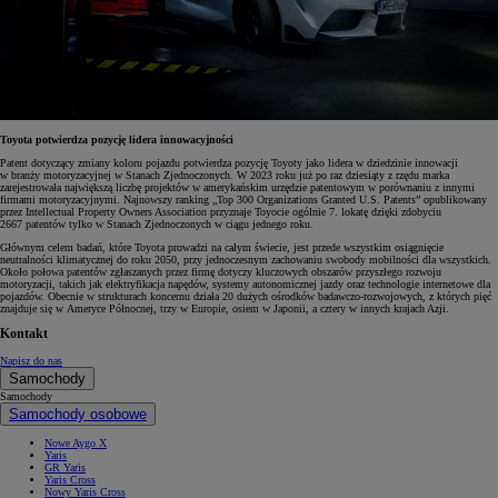
Toyota potwierdza pozycję lidera innowacyjności
Patent dotyczący zmiany koloru pojazdu potwierdza pozycję Toyoty jako lidera w dziedzinie innowacji
w branży motoryzacyjnej w Stanach Zjednoczonych. W 2023 roku już po raz dziesiąty z rzędu marka
zarejestrowała największą liczbę projektów w amerykańskim urzędzie patentowym w porównaniu z innymi
firmami motoryzacyjnymi. Najnowszy ranking „Top 300 Organizations Granted U.S. Patents” opublikowany
przez Intellectual Property Owners Association przyznaje Toyocie ogólnie 7. lokatę dzięki zdobyciu
2667 patentów tylko w Stanach Zjednoczonych w ciągu jednego roku.
Głównym celem badań, które Toyota prowadzi na całym świecie, jest przede wszystkim osiągnięcie
neutralności klimatycznej do roku 2050, przy jednoczesnym zachowaniu swobody mobilności dla wszystkich.
Około połowa patentów zgłaszanych przez firmę dotyczy kluczowych obszarów przyszłego rozwoju
motoryzacji, takich jak elektryfikacja napędów, systemy autonomicznej jazdy oraz technologie internetowe dla
pojazdów. Obecnie w strukturach koncernu działa 20 dużych ośrodków badawczo-rozwojowych, z których pięć
znajduje się w Ameryce Północnej, trzy w Europie, osiem w Japonii, a cztery w innych krajach Azji.
Kontakt
Napisz do nas
Samochody
Samochody
Samochody osobowe
Nowe Aygo X
Yaris
GR Yaris
Yaris Cross
Nowy Yaris Cross