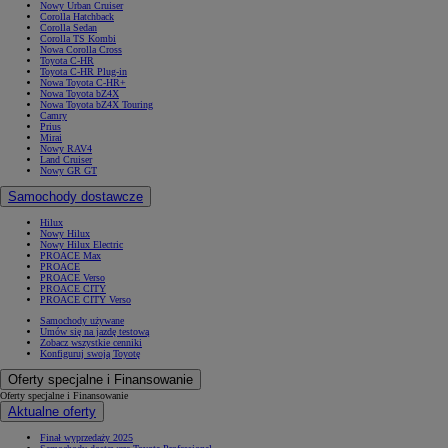
Nowy Urban Cruiser
Corolla Hatchback
Corolla Sedan
Corolla TS Kombi
Nowa Corolla Cross
Toyota C-HR
Toyota C-HR Plug-in
Nowa Toyota C-HR+
Nowa Toyota bZ4X
Nowa Toyota bZ4X Touring
Camry
Prius
Mirai
Nowy RAV4
Land Cruiser
Nowy GR GT
Samochody dostawcze
Hilux
Nowy Hilux
Nowy Hilux Electric
PROACE Max
PROACE
PROACE Verso
PROACE CITY
PROACE CITY Verso
Samochody używane
Umów się na jazdę testową
Zobacz wszystkie cenniki
Konfiguruj swoją Toyotę
Oferty specjalne i Finansowanie
Oferty specjalne i Finansowanie
Aktualne oferty
Finał wyprzedaży 2025