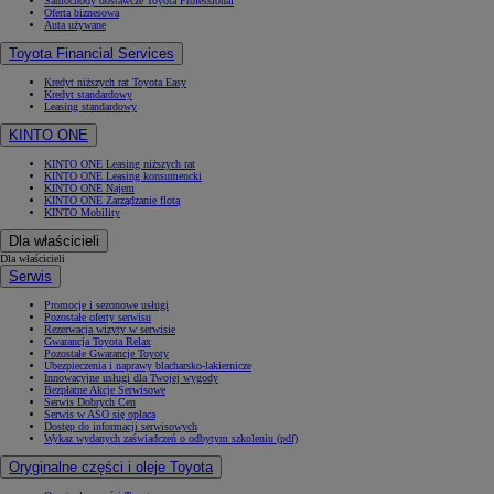
Samochody dostawcze Toyota Professional
Oferta biznesowa
Auta używane
Toyota Financial Services
Kredyt niższych rat Toyota Easy
Kredyt standardowy
Leasing standardowy
KINTO ONE
KINTO ONE Leasing niższych rat
KINTO ONE Leasing konsumencki
KINTO ONE Najem
KINTO ONE Zarządzanie flotą
KINTO Mobility
Dla właścicieli
Dla właścicieli
Serwis
Promocje i sezonowe usługi
Pozostałe oferty serwisu
Rezerwacja wizyty w serwisie
Gwarancja Toyota Relax
Pozostałe Gwarancje Toyoty
Ubezpieczenia i naprawy blacharsko-lakiernicze
Innowacyjne usługi dla Twojej wygody
Bezpłatne Akcje Serwisowe
Serwis Dobrych Cen
Serwis w ASO się opłaca
Dostęp do informacji serwisowych
Wykaz wydanych zaświadczeń o odbytym szkoleniu (pdf)
Oryginalne części i oleje Toyota