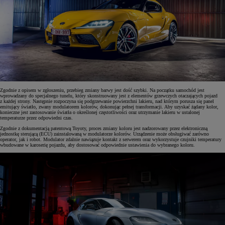
Zgodnie z opisem w zgłoszeniu, przebieg zmiany barwy jest dość szybki. Na początku samochód jest
wprowadzany do specjalnego tunelu, który skonstruowany jest z elementów grzewczych otaczających pojazd
z każdej strony. Następnie rozpoczyna się podgrzewanie powierzchni lakieru, nad którym porusza się panel
emitujący światło, zwany modulatorem kolorów, dokonując pełnej transformacji. Aby uzyskać żądany kolor,
konieczne jest zastosowanie światła o określonej częstotliwości oraz utrzymanie lakieru w ustalonej
temperaturze przez odpowiedni czas.
Zgodnie z dokumentacją patentową Toyoty, proces zmiany koloru jest nadzorowany przez elektroniczną
jednostkę sterującą (ECU) zainstalowaną w modulatorze kolorów. Urządzenie może obsługiwać zarówno
operator, jak i robot. Modulator zdalnie nawiązuje kontakt z serwerem oraz wykorzystuje czujniki temperatury
wbudowane w karoserię pojazdu, aby dostosować odpowiednie ustawienia do wybranego koloru.