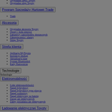
Oryginalne części Toyoty
Oryginalne oleje Toyoty
Program Sprzedaży Hurtowej Trade
Trade
Akcesoria
Oryginalne akcesoria Toyoty
Opony i koła zimowe
Zabudowy samochodów dostawczych
Zabezpieczenia i alarmy
Sklep Toyoty
Strefa klienta
Aplikacja MyToyota
Instrukcje obsługi
Aktualizacja map
System Bluetooth®
Karty Ratownicze
Technologie
Technologie
Elektromobilność
Lider elektromobilności
Napęd hybrydowy
Napęd hybrydowy typu plug-in
Napęd wodorowy
Napęd elektryczny na baterię
Zasięg aut elektrycznych
Zalety posiadania aut elektrycznych
Ładowanie elektrycznej Toyoty