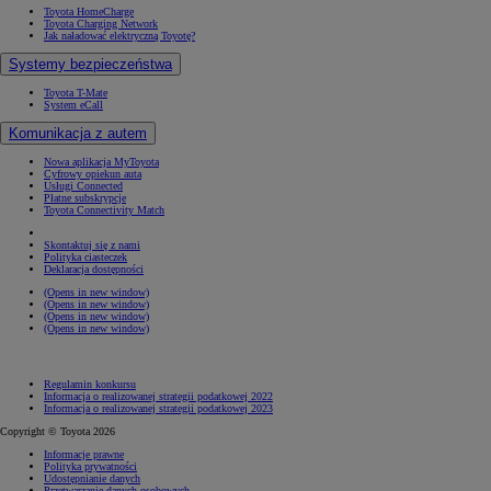
Toyota HomeCharge
Toyota Charging Network
Jak naładować elektryczną Toyotę?
Systemy bezpieczeństwa
Toyota T-Mate
System eCall
Komunikacja z autem
Nowa aplikacja MyToyota
Cyfrowy opiekun auta
Usługi Connected
Płatne subskrypcje
Toyota Connectivity Match
Skontaktuj się z nami
Polityka ciasteczek
Deklaracja dostępności
(Opens in new window)
(Opens in new window)
(Opens in new window)
(Opens in new window)
Regulamin konkursu
Informacja o realizowanej strategii podatkowej 2022
Informacja o realizowanej strategii podatkowej 2023
Copyright © Toyota 2026
Informacje prawne
Polityka prywatności
Udostępnianie danych
Przetwarzanie danych osobowych