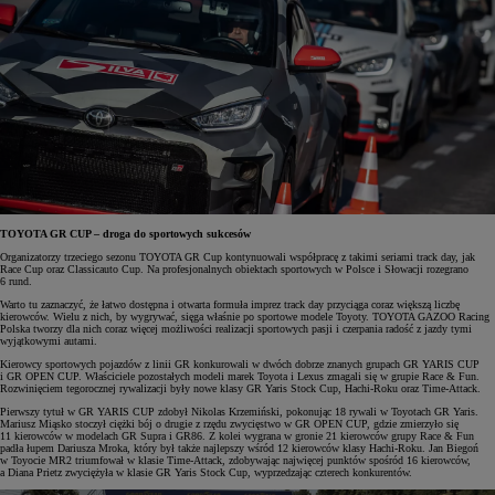
TOYOTA GR CUP – droga do sportowych sukcesów
Organizatorzy trzeciego sezonu TOYOTA GR Cup kontynuowali współpracę z takimi seriami track day, jak
Race Cup oraz Classicauto Cup. Na profesjonalnych obiektach sportowych w Polsce i Słowacji rozegrano
6 rund.
Warto tu zaznaczyć, że łatwo dostępna i otwarta formuła imprez track day przyciąga coraz większą liczbę
kierowców. Wielu z nich, by wygrywać, sięga właśnie po sportowe modele Toyoty. TOYOTA GAZOO Racing
Polska tworzy dla nich coraz więcej możliwości realizacji sportowych pasji i czerpania radość z jazdy tymi
wyjątkowymi autami.
Kierowcy sportowych pojazdów z linii GR konkurowali w dwóch dobrze znanych grupach GR YARIS CUP
i GR OPEN CUP. Właściciele pozostałych modeli marek Toyota i Lexus zmagali się w grupie Race & Fun.
Rozwinięciem tegorocznej rywalizacji były nowe klasy GR Yaris Stock Cup, Hachi-Roku oraz Time-Attack.
Pierwszy tytuł w GR YARIS CUP zdobył Nikolas Krzemiński, pokonując 18 rywali w Toyotach GR Yaris.
Mariusz Miąsko stoczył ciężki bój o drugie z rzędu zwycięstwo w GR OPEN CUP, gdzie zmierzyło się
11 kierowców w modelach GR Supra i GR86. Z kolei wygrana w gronie 21 kierowców grupy Race & Fun
padła łupem Dariusza Mroka, który był także najlepszy wśród 12 kierowców klasy Hachi-Roku. Jan Biegoń
w Toyocie MR2 triumfował w klasie Time-Attack, zdobywając najwięcej punktów spośród 16 kierowców,
a Diana Prietz zwyciężyła w klasie GR Yaris Stock Cup, wyprzedzając czterech konkurentów.