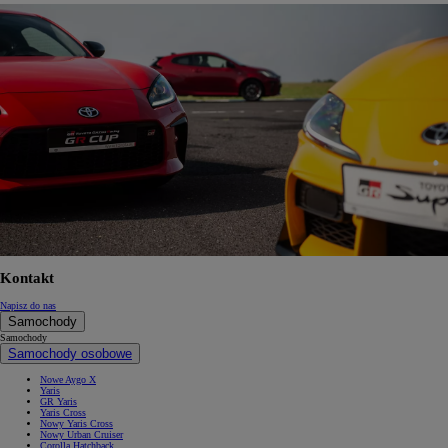
Kontakt
Napisz do nas
Samochody
Samochody
Samochody osobowe
Nowe Aygo X
Yaris
GR Yaris
Yaris Cross
Nowy Yaris Cross
Nowy Urban Cruiser
Corolla Hatchback