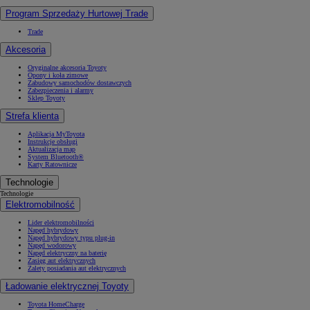
Program Sprzedaży Hurtowej Trade
Trade
Akcesoria
Oryginalne akcesoria Toyoty
Opony i koła zimowe
Zabudowy samochodów dostawczych
Zabezpieczenia i alarmy
Sklep Toyoty
Strefa klienta
Aplikacja MyToyota
Instrukcje obsługi
Aktualizacja map
System Bluetooth®
Karty Ratownicze
Technologie
Technologie
Elektromobilność
Lider elektromobilności
Napęd hybrydowy
Napęd hybrydowy typu plug-in
Napęd wodorowy
Napęd elektryczny na baterię
Zasięg aut elektrycznych
Zalety posiadania aut elektrycznych
Ładowanie elektrycznej Toyoty
Toyota HomeCharge