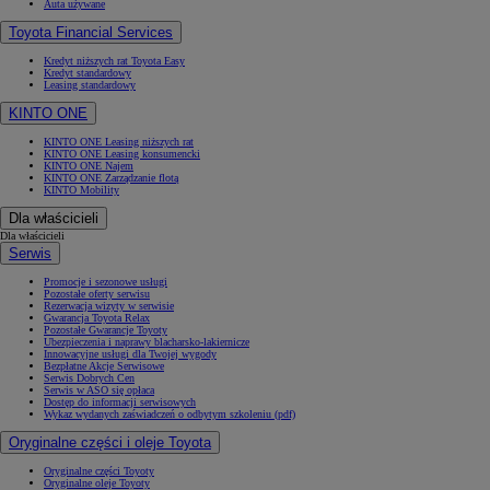
Auta używane
Toyota Financial Services
Kredyt niższych rat Toyota Easy
Kredyt standardowy
Leasing standardowy
KINTO ONE
KINTO ONE Leasing niższych rat
KINTO ONE Leasing konsumencki
KINTO ONE Najem
KINTO ONE Zarządzanie flotą
KINTO Mobility
Dla właścicieli
Dla właścicieli
Serwis
Promocje i sezonowe usługi
Pozostałe oferty serwisu
Rezerwacja wizyty w serwisie
Gwarancja Toyota Relax
Pozostałe Gwarancje Toyoty
Ubezpieczenia i naprawy blacharsko-lakiernicze
Innowacyjne usługi dla Twojej wygody
Bezpłatne Akcje Serwisowe
Serwis Dobrych Cen
Serwis w ASO się opłaca
Dostęp do informacji serwisowych
Wykaz wydanych zaświadczeń o odbytym szkoleniu (pdf)
Oryginalne części i oleje Toyota
Oryginalne części Toyoty
Oryginalne oleje Toyoty