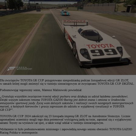
Dla zwycięzców TOYOTA GR CUP przygotowano niespodziankę podczas listopadowej edycji GR ZLOT,
w ramach której mogli zmierzyć się w turnieju simracingowym ze zwycięzcami TOYOTA GR CUP DIGITAL.
Podsumowując tegoroczny sezon, Mateusz Malinowski powiedział:
„Gratuluję wszystkim zwycięzcom trzeciej edycji pucharu oraz dziękuję za udział każdemu zawodnikowi.
Dzięki waszym sukcesom renoma TOYOTA GAZOO Racing jest dobrze znana i ceniona w środowisku
entuzjastów sportowej jazdy. Życzę wam dalszych sukcesów i realizacji swoich następnych motorsportowych
marzeń, a kolejnych kierowców i graczy zapraszam do udziału w wyjątkowej rywalizacji w TOYOTA
GR CUP”.
TOYOTA GR CUP 2024 zakończył się 23 listopada imprezą GR ZLOT na Autodromie Słomczyn. Licznie
zgromadzeni uczestnicy mogli tego dnia potrenować wyścigową jazdę na torze, zapoznać się z wyjątkowymi
autami Toyoty na wystawie car spot, a także wziąć udział w turnieju simracingowym.
Wydarzenie to było podsumowaniem minionego i zapowiedzią nowego sezonu obecności TOYOTA GAZOO
Racing Polska w motorsporcie.