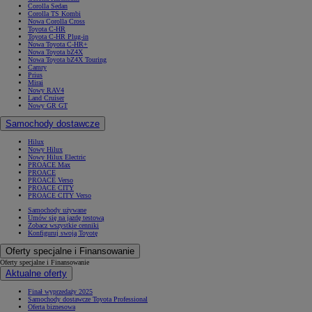
Corolla Sedan
Corolla TS Kombi
Nowa Corolla Cross
Toyota C-HR
Toyota C-HR Plug-in
Nowa Toyota C-HR+
Nowa Toyota bZ4X
Nowa Toyota bZ4X Touring
Camry
Prius
Mirai
Nowy RAV4
Land Cruiser
Nowy GR GT
Samochody dostawcze
Hilux
Nowy Hilux
Nowy Hilux Electric
PROACE Max
PROACE
PROACE Verso
PROACE CITY
PROACE CITY Verso
Samochody używane
Umów się na jazdę testową
Zobacz wszystkie cenniki
Konfiguruj swoją Toyotę
Oferty specjalne i Finansowanie
Oferty specjalne i Finansowanie
Aktualne oferty
Finał wyprzedaży 2025
Samochody dostawcze Toyota Professional
Oferta biznesowa