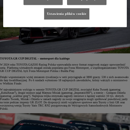
Ustawienia plików cookie
TOYOTA GR CUP DIGITAL – motorsport dla każdego
W 2024 roku TOYOTA GAZOO Racing Polska wprowadziła nowy format rozgrywek mający upowszechnić
serię. Platformą wirtualnych zmagań została popularna gra Forza Motorsport, a współorganizatorami TOYOTA
GR CUP DIGITAL byli Forza Motorsport Polska i Budda Play.
Dzięki wspomnianym wyżej zmianom rywalizacja w serii przyciągnęła aż 3800 graczy. 530 z nich awansowało
do fazy kwalifikacyjnej. Po 6 rundach wyłoniono 18 najlepszych zawodników, którzy walczyli o mistrzostwo
w Wielkim Finale.
W najważniejszym wyścigu w sezonie TOYOTA GR CUP DIGITAL zwyciężył Kuba Tworek (gamertag
„KubaXman”), drugie miejsce zajął Mateusz Misiak (gamertag „Imperator360”), a trzecie – Grzegorz Dzierla
(gamertag „scalibur greg”). Najlepsza trójka otrzymała nagrody rzeczowe o łącznej wartości 10 tys. złotych.
Ponadto Tworek, Misiak i Dzierla w ramach nagrody za swoje osiągnięcia mogli spróbować prawdziwej jazdy
na torze podczas imprezy GR ZLOT. Do dyspozycji mieli wyjątkowe sportowe auta Toyoty z linii GR oraz
wyczynową wersję Toyoty Yaris TRC RN2 przygotowaną do Wyścigowych Samochodowych Mistrzostw
Polski.