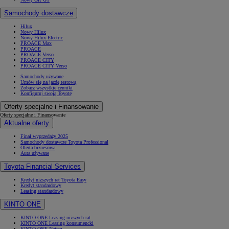
Samochody dostawcze
Hilux
Nowy Hilux
Nowy Hilux Electric
PROACE Max
PROACE
PROACE Verso
PROACE CITY
PROACE CITY Verso
Samochody używane
Umów się na jazdę testową
Zobacz wszystkie cenniki
Konfiguruj swoją Toyotę
Oferty specjalne i Finansowanie
Oferty specjalne i Finansowanie
Aktualne oferty
Finał wyprzedaży 2025
Samochody dostawcze Toyota Professional
Oferta biznesowa
Auta używane
Toyota Financial Services
Kredyt niższych rat Toyota Easy
Kredyt standardowy
Leasing standardowy
KINTO ONE
KINTO ONE Leasing niższych rat
KINTO ONE Leasing konsumencki
KINTO ONE Najem