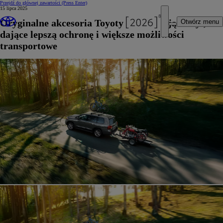
Przejdź do głównej zawartości
(Press Enter)
15 lipca 2025
Oryginalne akcesoria Toyoty podkreślające styl,
Otwórz menu
dające lepszą ochronę i większe możliwości
transportowe