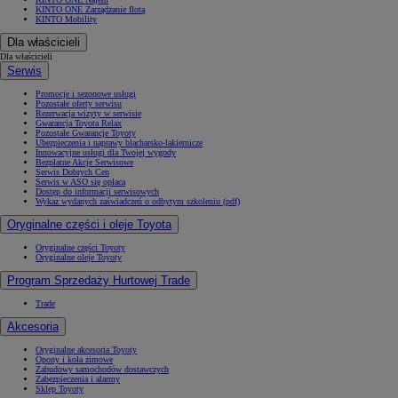
KINTO ONE Zarządzanie flotą
KINTO Mobility
Dla właścicieli
Dla właścicieli
Serwis
Promocje i sezonowe usługi
Pozostałe oferty serwisu
Rezerwacja wizyty w serwisie
Gwarancja Toyota Relax
Pozostałe Gwarancje Toyoty
Ubezpieczenia i naprawy blacharsko-lakiernicze
Innowacyjne usługi dla Twojej wygody
Bezpłatne Akcje Serwisowe
Serwis Dobrych Cen
Serwis w ASO się opłaca
Dostęp do informacji serwisowych
Wykaz wydanych zaświadczeń o odbytym szkoleniu (pdf)
Oryginalne części i oleje Toyota
Oryginalne części Toyoty
Oryginalne oleje Toyoty
Program Sprzedaży Hurtowej Trade
Trade
Akcesoria
Oryginalne akcesoria Toyoty
Opony i koła zimowe
Zabudowy samochodów dostawczych
Zabezpieczenia i alarmy
Sklep Toyoty