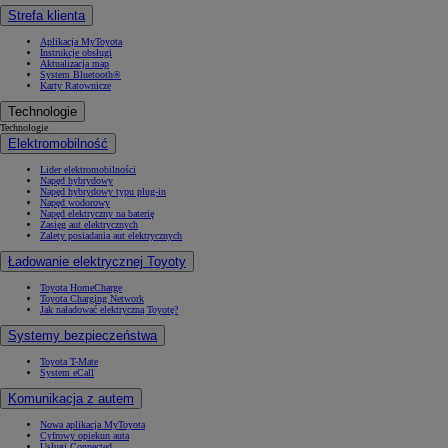
Strefa klienta
Aplikacja MyToyota
Instrukcje obsługi
Aktualizacja map
System Bluetooth®
Karty Ratownicze
Technologie
Technologie
Elektromobilność
Lider elektromobilności
Napęd hybrydowy
Napęd hybrydowy typu plug-in
Napęd wodorowy
Napęd elektryczny na baterię
Zasięg aut elektrycznych
Zalety posiadania aut elektrycznych
Ładowanie elektrycznej Toyoty
Toyota HomeCharge
Toyota Charging Network
Jak naładować elektryczną Toyotę?
Systemy bezpieczeństwa
Toyota T-Mate
System eCall
Komunikacja z autem
Nowa aplikacja MyToyota
Cyfrowy opiekun auta
Usługi Connected