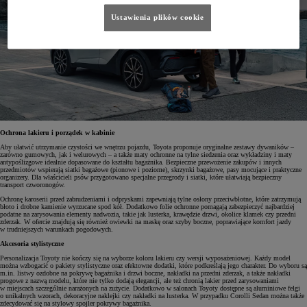
Ustawienia plików cookie
Ochrona lakieru i porządek w kabinie
Aby ułatwić utrzymanie czystości we wnętrzu pojazdu, Toyota proponuje oryginalne zestawy dywaników –
zarówno gumowych, jak i welurowych – a także maty ochronne na tylne siedzenia oraz wykładziny i maty
antypoślizgowe idealnie dopasowane do kształtu bagażnika. Bezpieczne przewożenie zakupów i innych
przedmiotów wspierają siatki bagażowe (pionowe i poziome), skrzynki bagażowe, pasy mocujące i praktyczne
organizery. Dla właścicieli psów przygotowano specjalne przegrody i siatki, które ułatwiają bezpieczny
transport czworonogów.
Ochronę karoserii przed zabrudzeniami i odpryskami zapewniają tylne osłony przeciwbłotne, które zatrzymują
błoto i drobne kamienie wyrzucane spod kół. Dodatkowo folie ochronne pomagają zabezpieczyć najbardziej
podatne na zarysowania elementy nadwozia, takie jak lusterka, krawędzie drzwi, okolice klamek czy przedni
zderzak. W ofercie znajdują się również owiewki na maskę oraz szyby boczne, poprawiające komfort jazdy
w trudniejszych warunkach pogodowych.
Akcesoria stylistyczne
Personalizacja Toyoty nie kończy się na wyborze koloru lakieru czy wersji wyposażeniowej. Każdy model
można wzbogacić o pakiety stylistyczne oraz efektowne dodatki, które podkreślają jego charakter. Do wyboru są
m.in. listwy ozdobne na pokrywę bagażnika i drzwi boczne, nakładki na przedni zderzak, a także nakładki
progowe z nazwą modelu, które nie tylko dodają elegancji, ale też chronią lakier przed zarysowaniami
w miejscach szczególnie narażonych na zużycie. Dodatkowo w salonach Toyoty dostępne są aluminiowe felgi
o unikalnych wzorach, dekoracyjne naklejki czy nakładki na lusterka. W przypadku Corolli Sedan można także
zdecydować się na stylowy spojler pokrywy bagażnika.