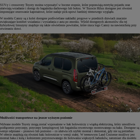
SUV-y i crossovery Toyoty można wyposażyć w boczne stopnie, które poprawiają estetykę pojazdu oraz
ułatwiają wsiadanie i dostęp do bagażnika dachowego lub boksu. W Toyocie Hilux dostępne jest również
imponujące orurowanie kapotażowe, które nadaje pick-upowi bardziej terenowego wyglądu.
W modelu Camry są z kolei dostępne podświetlane nakładki progowe w przednich drzwiach znacznie
zwiększające komfort wsiadania i wysiadania z auta po zmroku. Wśród dostępnych akcesoriów dla tej
hybrydowej limuzyny znajduje się także oświetlenie powitalne, które rzuca logo Camry na nawierzchnię przy
otwieraniu drzwi.
Możliwości transportowe na jeszcze wyższym poziomie
Wybrane modele Toyoty mogą zostać wyposażone w hak holowniczy z wiązką elektryczną, który umożliwia
podłączenie przyczepy, przyczepy kempingowej lub bagażnika rowerowego montowanego na haku. Dostępne są
wersje odpinane – pionowo lub poziomo – co ułatwia ich szybki montaż i demontaż, gdy nie są potrzebne.
W ofercie znajdują się również haki holownicze w wersji stałej. W terenowym Land Cruiserze możliwy jest
montaż haka z kulą i kołnierzem przystosowanego do holowania większych ładunków, natomiast dla modelu