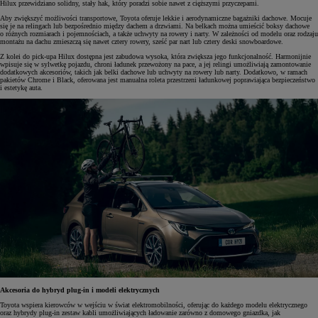
Hilux przewidziano solidny, stały hak, który poradzi sobie nawet z cięższymi przyczepami.
Aby zwiększyć możliwości transportowe, Toyota oferuje lekkie i aerodynamiczne bagażniki dachowe. Mocuje
się je na relingach lub bezpośrednio między dachem a drzwiami. Na belkach można umieścić boksy dachowe
o różnych rozmiarach i pojemnościach, a także uchwyty na rowery i narty. W zależności od modelu oraz rodzaju
montażu na dachu zmieszczą się nawet cztery rowery, sześć par nart lub cztery deski snowboardowe.
Z kolei do pick-upa Hilux dostępna jest zabudowa wysoka, która zwiększa jego funkcjonalność. Harmonijnie
wpisuje się w sylwetkę pojazdu, chroni ładunek przewożony na pace, a jej relingi umożliwiają zamontowanie
dodatkowych akcesoriów, takich jak belki dachowe lub uchwyty na rowery lub narty. Dodatkowo, w ramach
pakietów Chrome i Black, oferowana jest manualna roleta przestrzeni ładunkowej poprawiająca bezpieczeństwo
i estetykę auta.
Akcesoria do hybryd plug-in i modeli elektrycznych
Toyota wspiera kierowców w wejściu w świat elektromobilności, oferując do każdego modelu elektrycznego
oraz hybrydy plug-in zestaw kabli umożliwiających ładowanie zarówno z domowego gniazdka, jak