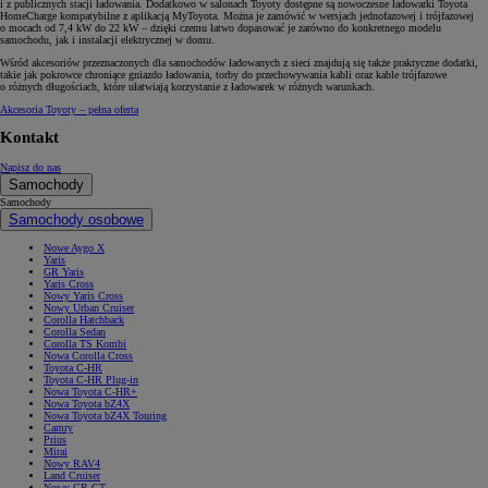
i z publicznych stacji ładowania. Dodatkowo w salonach Toyoty dostępne są nowoczesne ładowarki Toyota
HomeCharge kompatybilne z aplikacją MyToyota. Można je zamówić w wersjach jednofazowej i trójfazowej
o mocach od 7,4 kW do 22 kW – dzięki czemu łatwo dopasować je zarówno do konkretnego modelu
samochodu, jak i instalacji elektrycznej w domu.
Wśród akcesoriów przeznaczonych dla samochodów ładowanych z sieci znajdują się także praktyczne dodatki,
takie jak pokrowce chroniące gniazdo ładowania, torby do przechowywania kabli oraz kable trójfazowe
o różnych długościach, które ułatwiają korzystanie z ładowarek w różnych warunkach.
Akcesoria Toyoty – pełna oferta
Kontakt
Napisz do nas
Samochody
Samochody
Samochody osobowe
Nowe Aygo X
Yaris
GR Yaris
Yaris Cross
Nowy Yaris Cross
Nowy Urban Cruiser
Corolla Hatchback
Corolla Sedan
Corolla TS Kombi
Nowa Corolla Cross
Toyota C-HR
Toyota C-HR Plug-in
Nowa Toyota C-HR+
Nowa Toyota bZ4X
Nowa Toyota bZ4X Touring
Camry
Prius
Mirai
Nowy RAV4
Land Cruiser
Nowy GR GT