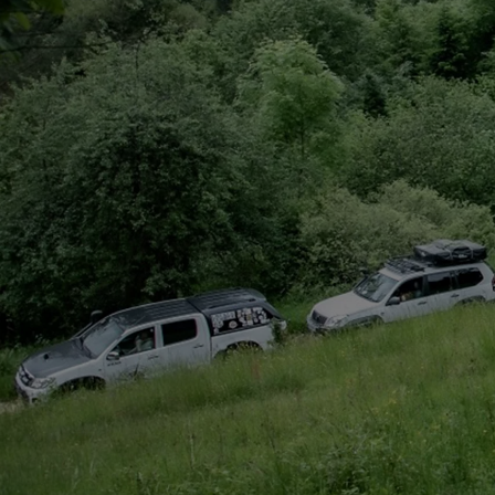
Od
105 300 zł
Corolla Hatchback
HYBRID