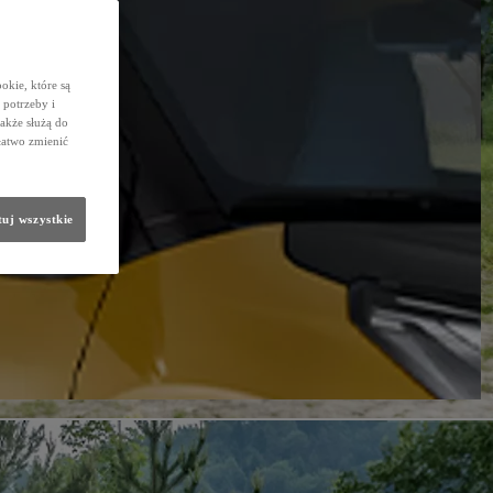
okie, które są
potrzeby i
także służą do
łatwo zmienić
uj wszystkie