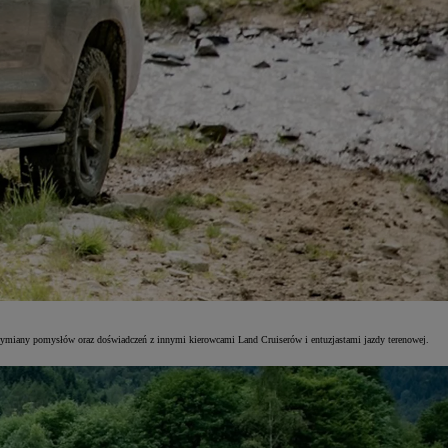
y, wymiany pomysłów oraz doświadczeń z innymi kierowcami Land Cruiserów i entuzjastami jazdy terenowej.