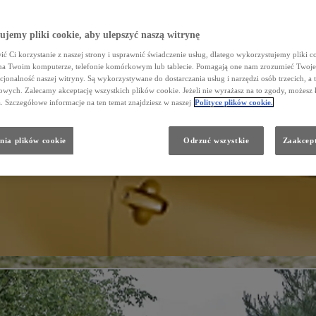
jemy pliki cookie, aby ulepszyć naszą witrynę
ć Ci korzystanie z naszej strony i usprawnić świadczenie usług, dlatego wykorzystujemy pliki co
na Twoim komputerze, telefonie komórkowym lub tablecie. Pomagają one nam zrozumieć Twoje 
cjonalność naszej witryny. Są wykorzystywane do dostarczania usług i narzędzi osób trzecich, a 
wych. Zalecamy akceptację wszystkich plików cookie. Jeżeli nie wyrażasz na to zgody, możesz 
a. Szczegółowe informacje na ten temat znajdziesz w naszej
Polityce plików cookie.
nia plików cookie
Odrzuć wszystkie
Zaakcept