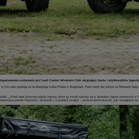
. Organizatorem wydarzenia jest Land Cruiser Adventure Club skupiający fanów i użytkowników legend
, w tym roku spotkają się na kempingu Leśna Polana w Boguszach. Przez cztery dni pobytu na Mazurach będą m
deński:
„Przed nami dziewiąta edycja imprezy, która na trwałe wpisała się w kalendarz imprez terenowych w Po
słynniejsze polskie Pojezierze i korzystali z wszystkich atrakcji – zarówno festiwalowych, jak i dostępnych 