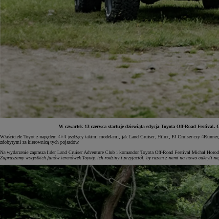
W czwartek 13 czerwca startuje dziewiąta edycja Toyota Off-Road Festival
Właściciele Toyot z napędem 4×4 jeżdżący takimi modelami, jak Land Cruiser, Hilux, FJ Cruiser czy 4Runner
zdobytymi za kierownicą tych pojazdów.
Od
81 900 zł
Na wydarzenie zaprasza lider Land Cruiser Adventure Club
i komandor Toyota Off-Road Festival Michał Horo
Zapraszamy wszystkich fanów terenówek Toyoty, ich rodziny i przyjaciół, by razem z nami na nowo odkryli naj
Yaris Cross
HYBRID