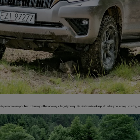
 ofertą renomowanych firm z branży off-roadowej i turystycznej. To doskonała okazja do zdobycia nowej wiedz