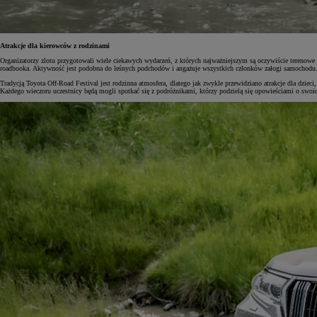
Atrakcje dla kierowców z rodzinami
Organizatorzy zlotu przygotowali wiele ciekawych wydarzeń, z których najważniejszym są oczywiście terenowe 
roadbooka. Aktywność jest podobna do leśnych podchodów i angażuje wszystkich członków załogi samochodu. 
Tradycją Toyota Off-Road Festival jest rodzinna atmosfera, dlatego jak zwykle przewidziano atrakcje dla dzie
Każdego wieczoru uczestnicy będą mogli spotkać się z podróżnikami, którzy podzielą się opowieściami o swoi