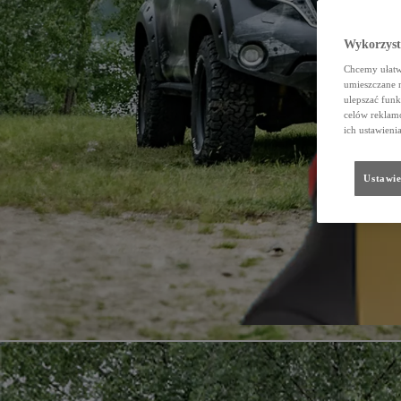
Wykorzystu
Chcemy ułatwi
umieszczane 
ulepszać funk
celów reklamo
ich ustawieni
Ustawie