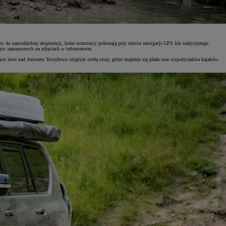
sy do samodzielnej eksploracji, które uczestnicy pokonają przy użyciu nawigacji GPS lub tradycyjnego
sc zaznaczonych na zdjęciach w informatorze.
ym lesie nad Jeziorem Toczyłowo objętym strefą ciszy, gdzie znajduje się plaża oraz wypożyczalnia kajaków.