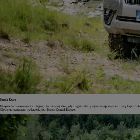
Strefa Expo
Miejsca do biwakowania i integracji to nie wszystko, gdyż organizatorzy zaprezentują również Strefę Expo z
Głównym partnerem wydarzenia jest Toyota Central Europe.