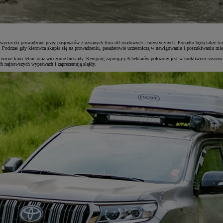
wycieczki prowadzone przez pasjonatów z uznanych firm off-roadowych i turystycznych. Ponadto będą także tra
Podczas gdy kierowca skupia się na prowadzeniu, pasażerowie uczestniczą w nawigowaniu i poszukiwaniu miej
ci, nocne kino letnie oraz wieczorne biesiady. Kemping zajmujący 6 hektarów położony jest w urokliwym sosnow
ch najnowszych wyprawach i zaprezentują slajdy.