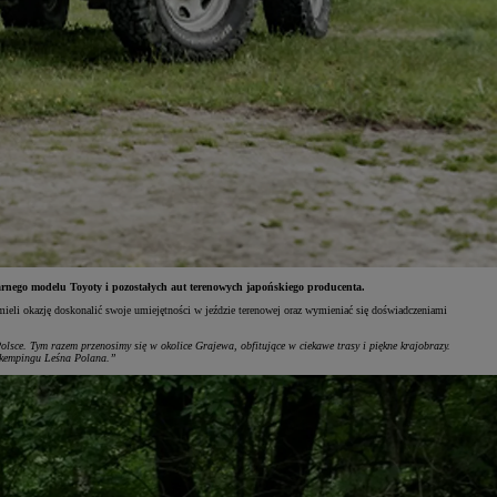
arnego modelu Toyoty i pozostałych aut terenowych japońskiego producenta.
ieli okazję doskonalić swoje umiejętności w jeździe terenowej oraz wymieniać się doświadczeniami
lsce. Tym razem przenosimy się w okolice Grajewa, obfitujące w ciekawe trasy i piękne krajobrazy.
na kempingu Leśna Polana.”