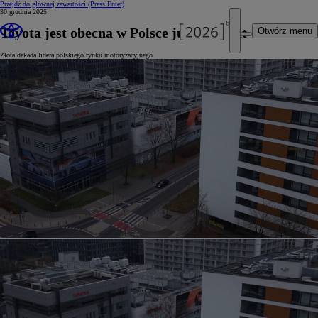
Przejdź do głównej zawartości
(Press Enter)
30 grudnia 2025
Toyota jest obecna w Polsce już od 35 lat
Otwórz menu
Złota dekada lidera polskiego rynku motoryzacyjnego