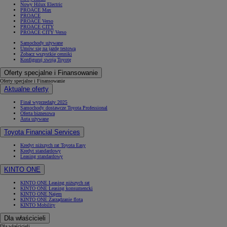
Nowy Hilux Electric
PROACE Max
PROACE
PROACE Verso
PROACE CITY
PROACE CITY Verso
Samochody używane
Umów się na jazdę testową
Zobacz wszystkie cenniki
Konfiguruj swoją Toyotę
Oferty specjalne i Finansowanie
Oferty specjalne i Finansowanie
Aktualne oferty
Finał wyprzedaży 2025
Samochody dostawcze Toyota Professional
Oferta biznesowa
Auta używane
Toyota Financial Services
Kredyt niższych rat Toyota Easy
Kredyt standardowy
Leasing standardowy
KINTO ONE
KINTO ONE Leasing niższych rat
KINTO ONE Leasing konsumencki
KINTO ONE Najem
KINTO ONE Zarządzanie flotą
KINTO Mobility
Dla właścicieli
Dla właścicieli