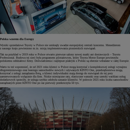
Polska wzorem dla Europy
Wyniki sprzedażowe Toyoty w Polsce nie umknęły uwadze europejskiej centrali koncernu. Menedżerom
z naszego kraju powierzono m.in. misję implementowania pionierskich rozwiązań.
Tak na przykład w 2019 roku w Polsce otwarto pierwsze salony nowej marki aut dostawczych – Toyota
Professional. Budowa tej sieci była programem pilotażowym, który Toyota Motor Europe powierzyła
polskiemu oddziałowi firmy. Doświadczenia i najlepsze praktyki z Polski są obecnie wdrażane w całej Europie.
Warto tu też wspomnieć, że od 2021 roku klienci w Polsce mogą korzystać z kompleksowej usługi wynajmu
długoterminowego oraz leasingu samochodów nowych i używanych KINTO One, przedsiębiorstwa mogą
korzystać z usługi zarządzania flotą, a klienci indywidualni mają dostęp do rozwiązań do tej pory
zarezerwowanych wyłącznie dla firm. Niskie miesięczne raty, elastyczne warunki oraz szeroki wachlarz usług
dodatkowych sprawiły, że usługa szybko zdobyła uznanie klientów. W połowie 2025 roku liczba samochodów
zarządzanych przez KINTO One po raz pierwszy przekroczyła 50 tys.