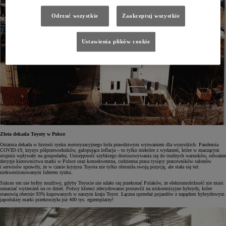
Odrzuć wszystkie
Zaakceptuj wszystkie
Ustawienia plików cookie
Złota dekada Toyoty w Polsce
Ostatnia dekada w historii rynku motoryzacyjnego była prawdziwym wyzwaniem dla wszystkich. Pandemia
COVID-19, kryzys półprzewodników, galopująca inflacja – to tylko niektóre z wydarzeń, które w znaczącym
stopniu wpływały na gospodarkę. Umiejętność szybkiego dostosowywania się do trudnych warunków, odważne
decyzje kierownictwa marki w Polsce oraz konsekwentna, codzienna praca tysięcy pracowników salonów
i serwisów sprawiły, że w czasie kryzysu Toyota nie tylko obroniła swoją pozycję, ale stała się też
niekwestionowanym liderem rynku.
Sukces ten nie byłby możliwy, gdyby Toyocie nie udało się przekonać Polaków, że elektromobilność nie musi
oznaczać wyrzeczeń na co dzień. Polscy klienci zdecydowanie postawili na niskoemisyjne hybrydy, które
stanowią obecnie 93% kupowanych w naszym kraju Toyot. Łączna sprzedaż pojazdów z napędem hybrydowym
japońskiej marki przekroczyła już 400 tys. egzemplarzy!