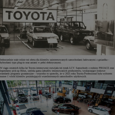
Jednocześnie stale rośnie też oferta dla klientów zainteresowanych samochodami ładowanymi z gniazdka –
hybrydami typu plug-in oraz autami w pełni elektrycznymi.
W ciągu ostatnich kilka lat Toyota intensywnie rozwijała też rynek LCV. Samochody z rodziny PROACE oraz
legendarny pick-up Hilux, szeroka gama zabudów renomowanych producentów, wyznaczające rynkowe
standardy programy gwarancyjne – wszystko to sprawiło, że w 2025 roku Toyota Professional była wyborem
numer 1 wśród klientów poszukujących wszechstronnych samochodów użytkowych.