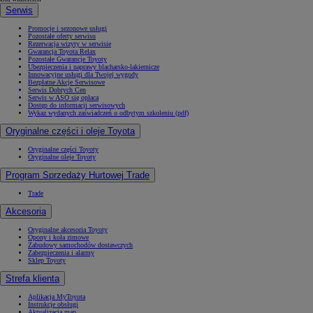
Serwis
Promocje i sezonowe usługi
Pozostałe oferty serwisu
Rezerwacja wizyty w serwisie
Gwarancja Toyota Relax
Pozostałe Gwarancje Toyoty
Ubezpieczenia i naprawy blacharsko-lakiernicze
Innowacyjne usługi dla Twojej wygody
Bezpłatne Akcje Serwisowe
Serwis Dobrych Cen
Serwis w ASO się opłaca
Dostęp do informacji serwisowych
Wykaz wydanych zaświadczeń o odbytym szkoleniu (pdf)
Oryginalne części i oleje Toyota
Oryginalne części Toyoty
Oryginalne oleje Toyoty
Program Sprzedaży Hurtowej Trade
Trade
Akcesoria
Oryginalne akcesoria Toyoty
Opony i koła zimowe
Zabudowy samochodów dostawczych
Zabezpieczenia i alarmy
Sklep Toyoty
Strefa klienta
Aplikacja MyToyota
Instrukcje obsługi
Aktualizacja map