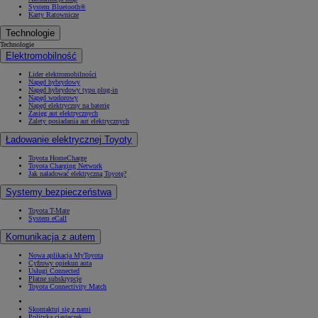
System Bluetooth®
Karty Ratownicze
Technologie
Technologie
Elektromobilność
Lider elektromobilności
Napęd hybrydowy
Napęd hybrydowy typu plug-in
Napęd wodorowy
Napęd elektryczny na baterię
Zasięg aut elektrycznych
Zalety posiadania aut elektrycznych
Ładowanie elektrycznej Toyoty
Toyota HomeCharge
Toyota Charging Network
Jak naładować elektryczną Toyotę?
Systemy bezpieczeństwa
Toyota T-Mate
System eCall
Komunikacja z autem
Nowa aplikacja MyToyota
Cyfrowy opiekun auta
Usługi Connected
Płatne subskrypcje
Toyota Connectivity Match
Skontaktuj się z nami
Polityka ciasteczek