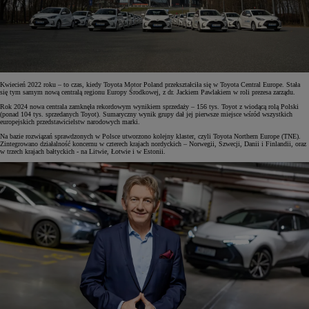
Kwiecień 2022 roku – to czas, kiedy Toyota Motor Poland przekształciła się w Toyota Central Europe. Stała
się tym samym nową centralą regionu Europy Środkowej, z dr. Jackiem Pawlakiem w roli prezesa zarządu.
Rok 2024 nowa centrala zamknęła rekordowym wynikiem sprzedaży – 156 tys. Toyot z wiodącą rolą Polski
(ponad 104 tys. sprzedanych Toyot). Sumaryczny wynik grupy dał jej pierwsze miejsce wśród wszystkich
europejskich przedstawicielstw narodowych marki.
Na bazie rozwiązań sprawdzonych w Polsce utworzono kolejny klaster, czyli Toyota Northern Europe (TNE).
Zintegrowano działalność koncernu w czterech krajach nordyckich – Norwegii, Szwecji, Danii i Finlandii, oraz
w trzech krajach bałtyckich - na Litwie, Łotwie i w Estonii.