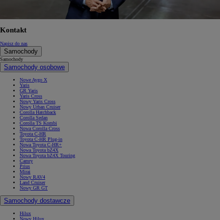
Kontakt
Napisz do nas
Samochody
Samochody
Samochody osobowe
Nowe Aygo X
Yaris
GR Yaris
Yaris Cross
Nowy Yaris Cross
Nowy Urban Cruiser
Corolla Hatchback
Corolla Sedan
Corolla TS Kombi
Nowa Corolla Cross
Toyota C-HR
Toyota C-HR Plug-in
Nowa Toyota C-HR+
Nowa Toyota bZ4X
Nowa Toyota bZ4X Touring
Camry
Prius
Mirai
Nowy RAV4
Land Cruiser
Nowy GR GT
Samochody dostawcze
Hilux
Nowy Hilux