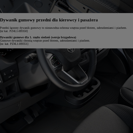
Dywanik gumowy przedni dla kierowcy i pasażera
Przedni łączony dywanik gumowy to niezawodna ochrona wnętrza przed błotem, zabrudzeniami i piachem.
[nr kat. PZ4L1-H9350]
Dywaniki gumowe dla 1. rzędu siedzeń (wersja brygadowa)
Gumowe dywaniki chronią wnętrze przed błotem, zabrudzeniami i piachem.
[nr. kat. PZ4L1-H9351]