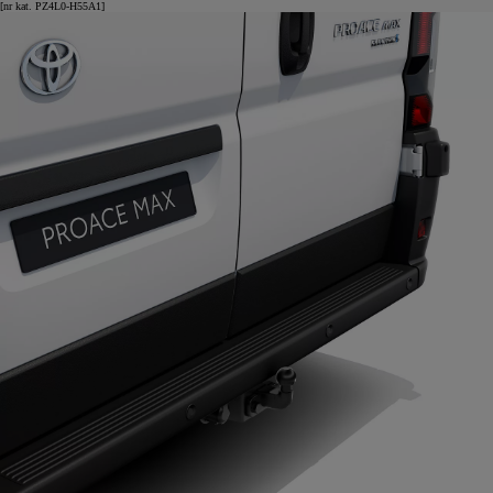
[nr kat. PZ4L0-H55A1]