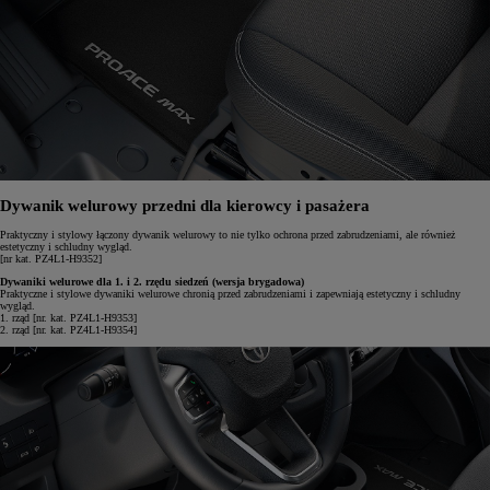
Dywanik welurowy przedni dla kierowcy i pasażera
Praktyczny i stylowy łączony dywanik welurowy to nie tylko ochrona przed zabrudzeniami, ale również
estetyczny i schludny wygląd.
[nr kat. PZ4L1-H9352]
Dywaniki welurowe dla 1. i 2. rzędu siedzeń (wersja brygadowa)
Praktyczne i stylowe dywaniki welurowe chronią przed zabrudzeniami i zapewniają estetyczny i schludny
wygląd.
1. rząd [nr. kat. PZ4L1-H9353]
2. rząd [nr. kat. PZ4L1-H9354]