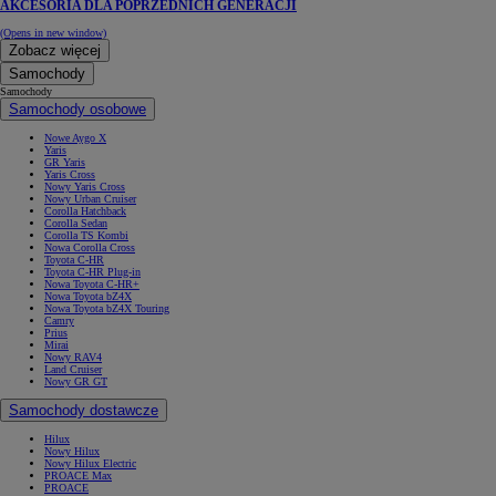
AKCESORIA DLA POPRZEDNICH GENERACJI
(Opens in new window)
Zobacz więcej
Samochody
Samochody
Samochody osobowe
Nowe Aygo X
Yaris
GR Yaris
Yaris Cross
Nowy Yaris Cross
Nowy Urban Cruiser
Corolla Hatchback
Corolla Sedan
Corolla TS Kombi
Nowa Corolla Cross
Toyota C-HR
Toyota C-HR Plug-in
Nowa Toyota C-HR+
Nowa Toyota bZ4X
Nowa Toyota bZ4X Touring
Camry
Prius
Mirai
Nowy RAV4
Land Cruiser
Nowy GR GT
Samochody dostawcze
Hilux
Nowy Hilux
Nowy Hilux Electric
PROACE Max
PROACE