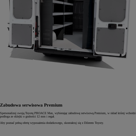
Zabudowa serwisowa Premium
Spersonalizuj swoją Toyotę PROACE Max, wybierając zabudowę serwisową Premium, w skład której wchodzi
podłoga ze sklejki o grubości 12 mm i regał.
Aby poznać pełną ofertę wyposażenia dodatkowego, skontaktuj się z Dilerem Toyoty.