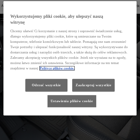
Akcesoria ochronne pozwolą Ci cieszyć się komfortowym użytkowaniem auta na co dzień i zabezpieczą Twoją
Toyotę PROACE Max przed uszkodzeniami i zabrudzeniami.
Wykorzystujemy pliki cookie, aby ulepszyć naszą
witrynę
Chcemy ułatwić Ci korzystanie z naszej strony i usprawnić świadczenie usług,
dlatego wykorzystujemy pliki cookie, które są umieszczane na Twoim
komputerze, telefonie komórkowym lub tablecie. Pomagają one nam zrozumieć
Twoje potrzeby i ulepszać funkcjonalność naszej witryny. Są wykorzystywane do
dostarczania usług i narzędzi osób trzecich, a także służą do celów reklamowych.
Zalecamy akceptację wszystkich plików cookie. Jeżeli nie wyrażasz na to zgody,
możesz łatwo zmienić ich ustawienia. Szczegółowe informacje na ten temat
znajdziesz w naszej
Polityce plików cookie.
Odrzuć wszystkie
Zaakceptuj wszystkie
Ustawienia plików cookie