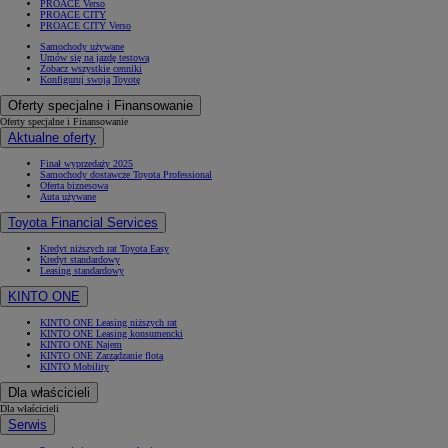
PROACE Verso
PROACE CITY
PROACE CITY Verso
Samochody używane
Umów się na jazdę testową
Zobacz wszystkie cenniki
Konfiguruj swoją Toyotę
Oferty specjalne i Finansowanie
Oferty specjalne i Finansowanie
Aktualne oferty
Finał wyprzedaży 2025
Samochody dostawcze Toyota Professional
Oferta biznesowa
Auta używane
Toyota Financial Services
Kredyt niższych rat Toyota Easy
Kredyt standardowy
Leasing standardowy
KINTO ONE
KINTO ONE Leasing niższych rat
KINTO ONE Leasing konsumencki
KINTO ONE Najem
KINTO ONE Zarządzanie flotą
KINTO Mobility
Dla właścicieli
Dla właścicieli
Serwis