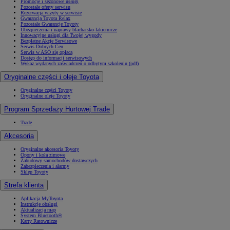
Promocje i sezonowe usługi
Pozostałe oferty serwisu
Rezerwacja wizyty w serwisie
Gwarancja Toyota Relax
Pozostałe Gwarancje Toyoty
Ubezpieczenia i naprawy blacharsko-lakiernicze
Innowacyjne usługi dla Twojej wygody
Bezpłatne Akcje Serwisowe
Serwis Dobrych Cen
Serwis w ASO się opłaca
Dostęp do informacji serwisowych
Wykaz wydanych zaświadczeń o odbytym szkoleniu (pdf)
Oryginalne części i oleje Toyota
Oryginalne części Toyoty
Oryginalne oleje Toyoty
Program Sprzedaży Hurtowej Trade
Trade
Akcesoria
Oryginalne akcesoria Toyoty
Opony i koła zimowe
Zabudowy samochodów dostawczych
Zabezpieczenia i alarmy
Sklep Toyoty
Strefa klienta
Aplikacja MyToyota
Instrukcje obsługi
Aktualizacja map
System Bluetooth®
Karty Ratownicze