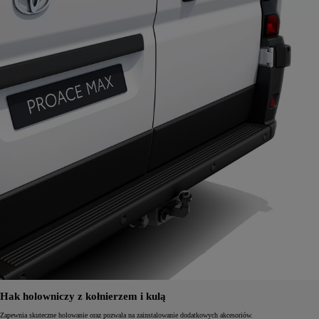
Hak holowniczy z kołnierzem i kulą
Zapewnia skuteczne holowanie oraz pozwala na zainstalowanie dodatkowych akcesoriów.