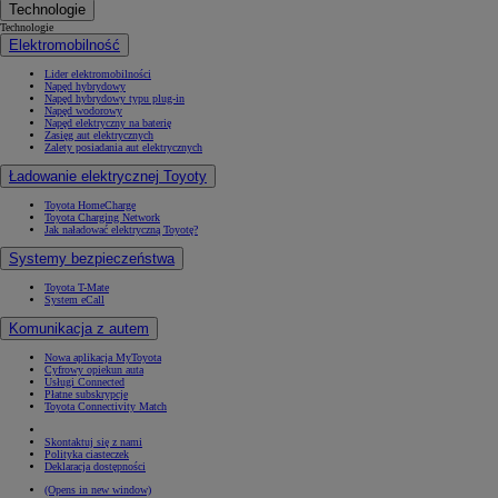
Technologie
Technologie
Elektromobilność
Lider elektromobilności
Napęd hybrydowy
Napęd hybrydowy typu plug-in
Napęd wodorowy
Napęd elektryczny na baterię
Zasięg aut elektrycznych
Zalety posiadania aut elektrycznych
Ładowanie elektrycznej Toyoty
Toyota HomeCharge
Toyota Charging Network
Jak naładować elektryczną Toyotę?
Systemy bezpieczeństwa
Toyota T-Mate
System eCall
Komunikacja z autem
Nowa aplikacja MyToyota
Cyfrowy opiekun auta
Usługi Connected
Płatne subskrypcje
Toyota Connectivity Match
Skontaktuj się z nami
Polityka ciasteczek
Deklaracja dostępności
(Opens in new window)