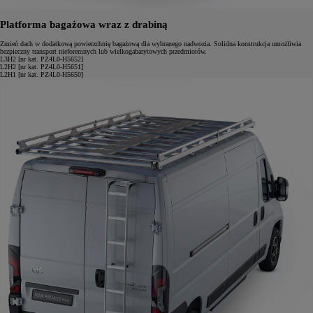
Platforma bagażowa wraz z drabiną
Zmień dach w dodatkową powierzchnię bagażową dla wybranego nadwozia. Solidna konstrukcja umożliwia
bezpieczny transport nieforemnych lub wielkogabarytowych przedmiotów.
L3H2 [nr kat. PZ4L0-H5652]
L2H2 [nr kat. PZ4L0-H5651]
L2H1 [nr kat. PZ4L0-H5650]