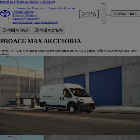
Przejdź do głównej zawartości
(Press Enter)
← Powrót do: Akcesoria
← Powrót do: Akcesoria
Ochrona
Ochrona
Otwórz menu
Transport
Transport
Zabudowy
Zabudowy
Więcej informacji
Więcej informacji
Skroluj w lewo
Skroluj w prawo
PROACE MAX AKCESORIA
Toyota PORACE Max dzięki dodatkowym akcesoriom zmieni się w pojazd, który z łatwością wykona każde
zadanie.