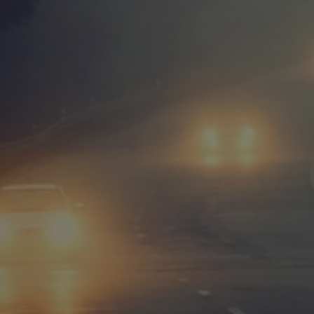
Od
105 300 zł
Corolla Hatchback
HYBRID