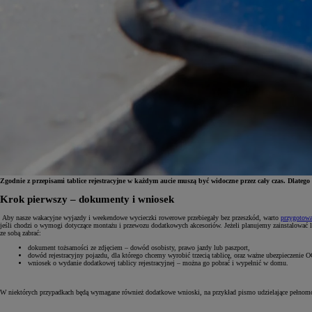
Zgodnie z przepisami tablice rejestracyjne w każdym aucie muszą być widoczne przez cały czas. Dlateg
Krok pierwszy – dokumenty i wniosek
Od
81 900 zł
Aby nasze wakacyjne wyjazdy i weekendowe wycieczki rowerowe przebiegały bez przeszkód, warto
przygotowa
jeśli chodzi o wymogi dotyczące montażu i przewozu dodatkowych akcesoriów. Jeżeli planujemy zainstalować
ze sobą zabrać:
Yaris Cross
HYBRID
dokument tożsamości ze zdjęciem – dowód osobisty, prawo jazdy lub paszport,
dowód rejestracyjny pojazdu, dla którego chcemy wyrobić trzecią tablicę, oraz ważne ubezpieczenie O
wniosek o wydanie dodatkowej tablicy rejestracyjnej – można go pobrać i wypełnić w domu.
W niektórych przypadkach będą wymagane również dodatkowe wnioski, na przykład pismo udzielające pełnomocni