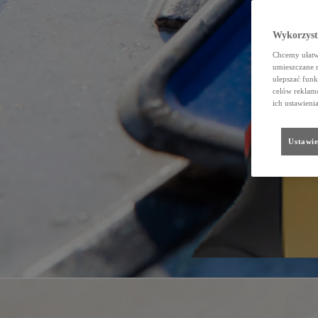
Wykorzystu
Chcemy ułatwi
umieszczane 
ulepszać funk
celów reklamo
ich ustawieni
Ustawie