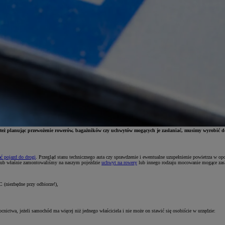
o też planując przewożenie rowerów, bagażników czy uchwytów mogących je zasłaniać, musimy wyrobić dod
ć pojazd do drogi
. Przegląd stanu technicznego auta czy sprawdzenie i ewentualne uzupełnienie powietrza w op
 lub właśnie zamontowaliśmy na naszym pojeździe
uchwyt na rowery
lub innego rodzaju mocowanie mogące zasł
C (niezbędne przy odbiorze!),
ctwa, jeżeli samochód ma więcej niż jednego właściciela i nie może on stawić się osobiście w urzędzie: