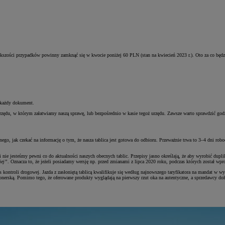
 większości przypadków powinny zamknąć się w kwocie poniżej 60 PLN (stan na kwiecień 2023 r.). Oto za co będ
 każdy dokument.
u, w którym załatwiamy naszą sprawę, lub bezpośrednio w kasie tegoż urzędu. Zawsze warto sprawdzić godzin
ego, jak czekać na informację o tym, że nasza tablica jest gotowa do odbioru. Przeważnie trwa to 3–4 dni ro
 nie jesteśmy pewni co do aktualności naszych obecnych tablic. Przepisy jasno określają, że aby wyrobić dupl
iej”
. Oznacza to, że jeżeli posiadamy wersję np. przed zmianami z lipca 2020 roku, podczas których został w
 kontroli drogowej. Jazda z zasłoniętą tablicą kwalifikuje się według najnowszego taryfikatora na mandat w w
jonerską. Pomimo tego, że oferowane produkty wyglądają na pierwszy rzut oka na autentyczne, a sprzedawcy doł