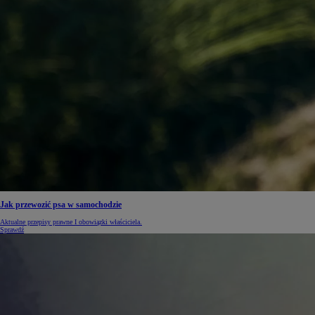
Jak przewozić psa w samochodzie
Aktualne przepisy prawne I obowiązki właściciela.
Sprawdź