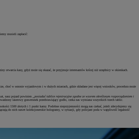
ziemy musieli zapłacić:
y otwarcia kasy, gdyż może się okazać, że przyjmuje interesantów krócej niż urzędnicy w okienkach.
bocze, choć w sezonie wyjazdowym i w dużych miastach, gdzie składane jest więcej wniosków, procedura może
ikat, nasz pojazd powinien
„posiadać tablice rejestracyjne zgodne ze wzorem określonym rozporządzeniem i
prowadzony laserowy grawerunek przedstawiający godło, czeka nas wymiana wszystkich trzech tablic.
ysokości 1500 złotych i 1 punkt karny. Podobne nieprzyjemności mogą nas czekać, jeżeli zdecydujemy się
ączają do nich nawet kolekcjonerskie hologramy, w sytuacji, gdy policjant poda w wątpliwość legalność