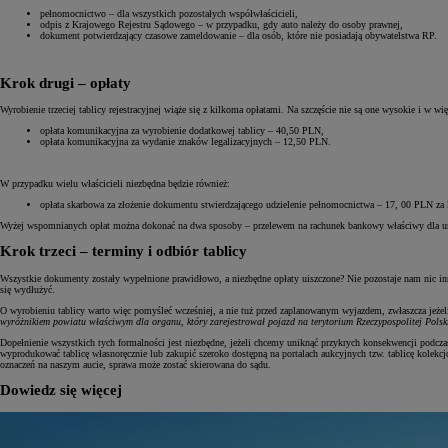
pełnomocnictwo – dla wszystkich pozostałych współwłaścicieli,
odpis z Krajowego Rejestru Sądowego – w przypadku, gdy auto należy do osoby prawnej,
dokument potwierdzający czasowe zameldowanie – dla osób, które nie posiadają obywatelstwa RP.
Krok drugi – opłaty
Wyrobienie trzeciej tablicy rejestracyjnej wiąże się z kilkoma opłatami. Na szczęście nie są one wysokie i w
opłata komunikacyjna za wyrobienie dodatkowej tablicy – 40,50 PLN,
opłata komunikacyjna za wydanie znaków legalizacyjnych – 12,50 PLN.
W przypadku wielu właścicieli niezbędna będzie również:
opłata skarbowa za złożenie dokumentu stwierdzającego udzielenie pełnomocnictwa – 17, 00 PLN za
Wyżej wspomnianych opłat można dokonać na dwa sposoby – przelewem na rachunek bankowy właściwy dla urzęd
Krok trzeci – terminy i odbiór tablicy
Wszystkie dokumenty zostały wypełnione prawidłowo, a niezbędne opłaty uiszczone? Nie pozostaje nam nic inn
się wydłużyć.
O wyrobieniu tablicy warto więc pomyśleć wcześniej, a nie tuż przed zaplanowanym wyjazdem, zwłaszcza jeżeli
wyróżnikiem powiatu właściwym dla organu, który zarejestrował pojazd na terytorium Rzeczypospolitej Polsk
Dopełnienie wszystkich tych formalności jest niezbędne, jeżeli chcemy uniknąć przykrych konsekwencji podczas
wyprodukować tablicę własnoręcznie lub zakupić szeroko dostępną na portalach aukcyjnych tzw. tablicę kolekc
oznaczeń na naszym aucie, sprawa może zostać skierowana do sądu.
Dowiedz się więcej