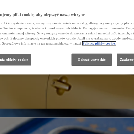
jemy pliki cookie, aby ulepszyć naszą witrynę
ć Ci korzystanie z naszej strony i usprawnić świadczenie usług, dlatego wykorzystujemy pliki co
na Twoim komputerze, telefonie komórkowym lub tablecie. Pomagają one nam zrozumieć Twoje 
cjonalność naszej witryny. Są wykorzystywane do dostarczania usług i narzędzi osób trzecich, a 
wych. Zalecamy akceptację wszystkich plików cookie. Jeżeli nie wyrażasz na to zgody, możesz 
a. Szczegółowe informacje na ten temat znajdziesz w naszej
Polityce plików cookie.
nia plików cookie
Odrzuć wszystkie
Zaakcept