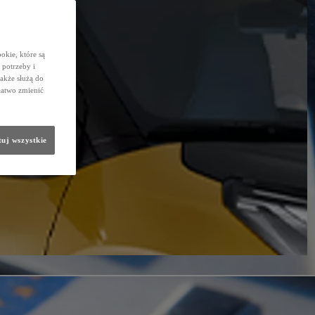
okie, które są
potrzeby i
także służą do
łatwo zmienić
uj wszystkie