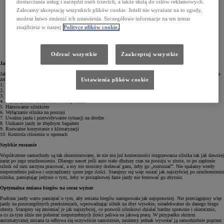
dostarczania usług i narzędzi osób trzecich, a także służą do celów reklamowych.
Zalecamy akceptację wszystkich plików cookie. Jeżeli nie wyrażasz na to zgody,
możesz łatwo zmienić ich ustawienia. Szczegółowe informacje na ten temat
znajdziesz w naszej
Polityce plików cookie.
Odrzuć wszystkie
Zaakceptuj wszystkie
Jak oszczędniej jeździć samochodem?
Jak zatem nauczyć się EcoDrivingu i co trzeba robić, żeby ograniczyć zużycie paliwa? Poniżej podajemy kilka
Ustawienia plików cookie
żelaznych zasad, dzięki którym jazda samochodem na pewno stanie się dużo oszczędniejsza.
1. Szybkie ruszanie
2. Optymalna zmiana biegów na coraz wyższe
3. Dynamiczne przyspieszanie
4. Płynna jazda i korzystanie z tempomatu
5. Hamowanie silnikiem
6. Wyłączanie silnika na postoju
7. Uważna jazda i przewidywanie sytuacji na drodze
8. Unikanie jazdy ze zbędnym bagażem
9. Rozważne korzystanie z klimatyzacji
10. Kontrola ciśnienia w oponach
Szybkie ruszanie
Współczesne samochody są tak skonstruowane, że nie ma już konieczności rozgrzewania silnika tak jak dawniej
zaraz po jego uruchomieniu. Dlatego nawet jeśli auto stało dłuższy czas na postoju w zimie, to po zapłonie
silnik od razu zaczyna pracować, a my nie musimy dodawać gazu, żeby go „rozruszać”. Nie spalamy wtedy
niepotrzebnie paliwa i oszczędzamy spore jego ilości. Starajmy się więc ruszać jak najszybciej po uruchomieniu
silnika, pamiętając jedynie o tym, żeby w początkowej fazie jazdy nie forsować go zbytnio.
Optymalna zmiana biegów na coraz wyższe
Podczas jazdy warto pamiętać o tym, aby zmiana biegów następowała jak najsprawniej. Nie przeciągajmy więc
jazdy na poszczególnych przełożeniach, wprowadzając silnik na zbyt wysokie, nieadekwatne do danego biegu
obroty. Starajmy się zmieniać je jak najszybciej, co pozwoli silnikowi działać bardzo sprawnie i skutecznie,
a co za tym idzie nie pobierać niepotrzebnych ilości paliwa na jałową pracę. W przypadku skrzyni
automatycznej zmiana ta odbywa się oczywiście samoistnie, możemy jednak wywołać ją samodzielnie poprzez