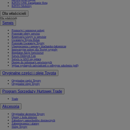
KINTO ONE Zarządzanie flotą
KINTO Mobility
Dla właścicieli
Dla właścicieli
Serwis
Promocje i sezonowe usługi
Pozostałe oferty serwisu
Rezerwacja wizyty w serwisie
Gwarancja Toyota Relax
Pozostałe Gwarancje Toyoty
Ubezpieczenia i naprawy blacharsko-lakiernicze
Innowacyjne usługi dla Twojej wygody
Bezpłatne Akcje Serwisowe
Serwis Dobrych Cen
Serwis w ASO się opłaca
Dostęp do informacji serwisowych
Wykaz wydanych zaświadczeń o odbytym szkoleniu (pdf)
Oryginalne części i oleje Toyota
Oryginalne części Toyoty
Oryginalne oleje Toyoty
Program Sprzedaży Hurtowej Trade
Trade
Akcesoria
Oryginalne akcesoria Toyoty
Opony i koła zimowe
Zabudowy samochodów dostawczych
Zabezpieczenia i alarmy
Sklep Toyoty