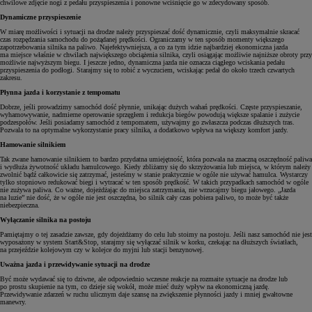
chwilowe zdjęcie nogi z pedału przyspieszenia i ponowne wciśnięcie go w zdecydowany sposób.
Dynamiczne przyspieszenie
W miarę możliwości i sytuacji na drodze należy przyspieszać dość dynamicznie, czyli maksymalnie skracać
czas rozpędzania samochodu do pożądanej prędkości. Ograniczamy w ten sposób momenty większego
zapotrzebowania silnika na paliwo. Najefektywniejsza, a co za tym idzie najbardziej ekonomiczna jazda
ma miejsce właśnie w chwilach największego obciążenia silnika, czyli osiągając możliwie najniższe obroty przy
możliwie najwyższym biegu. I jeszcze jedno, dynamiczna jazda nie oznacza ciągłego wciskania pedału
przyspieszenia do podłogi. Starajmy się to robić z wyczuciem, wciskając pedał do około trzech czwartych
zakresu.
Płynna jazda i korzystanie z tempomatu
Dobrze, jeśli prowadzimy samochód dość płynnie, unikając dużych wahań prędkości. Częste przyspieszanie,
wyhamowywanie, nadmierne operowanie sprzęgłem i redukcja biegów powodują większe spalanie i zużycie
podzespołów. Jeśli posiadamy samochód z tempomatem, używajmy go zwłaszcza podczas dłuższych tras.
Pozwala to na optymalne wykorzystanie pracy silnika, a dodatkowo wpływa na większy komfort jazdy.
Hamowanie silnikiem
Tak zwane hamowanie silnikiem to bardzo przydatna umiejętność, która pozwala na znaczną oszczędność paliwa
i wydłuża żywotność układu hamulcowego. Kiedy zbliżamy się do skrzyżowania lub miejsca, w którym należy
zwolnić bądź całkowicie się zatrzymać, jesteśmy w stanie praktycznie w ogóle nie używać hamulca. Wystarczy
tylko stopniowo redukować biegi i wytracać w ten sposób prędkość. W takich przypadkach samochód w ogóle
nie zużywa paliwa. Co ważne, dojeżdżając do miejsca zatrzymania, nie wrzucajmy biegu jałowego. „Jazda
na luzie” nie dość, że w ogóle nie jest oszczędna, bo silnik cały czas pobiera paliwo, to może być także
niebezpieczna.
Wyłączanie silnika na postoju
Pamiętajmy o tej zasadzie zawsze, gdy dojeżdżamy do celu lub stoimy na postoju. Jeśli nasz samochód nie jest
wyposażony w system Start&Stop, starajmy się wyłączać silnik w korku, czekając na dłuższych światłach,
na przejeździe kolejowym czy w kolejce do myjni lub stacji benzynowej.
Uważna jazda i przewidywanie sytuacji na drodze
Być może wydawać się to dziwne, ale odpowiednio wczesne reakcje na rozmaite sytuacje na drodze lub
po prostu skupienie na tym, co dzieje się wokół, może mieć duży wpływ na ekonomiczną jazdę.
Przewidywanie zdarzeń w ruchu ulicznym daje szansę na zwiększenie płynności jazdy i mniej gwałtowne
manewry.