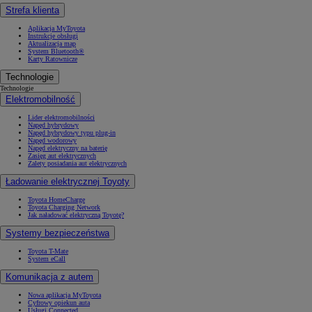
Strefa klienta
Aplikacja MyToyota
Instrukcje obsługi
Aktualizacja map
System Bluetooth®
Karty Ratownicze
Technologie
Technologie
Elektromobilność
Lider elektromobilności
Napęd hybrydowy
Napęd hybrydowy typu plug-in
Napęd wodorowy
Napęd elektryczny na baterię
Zasięg aut elektrycznych
Zalety posiadania aut elektrycznych
Ładowanie elektrycznej Toyoty
Toyota HomeCharge
Toyota Charging Network
Jak naładować elektryczną Toyotę?
Systemy bezpieczeństwa
Toyota T-Mate
System eCall
Komunikacja z autem
Nowa aplikacja MyToyota
Cyfrowy opiekun auta
Usługi Connected