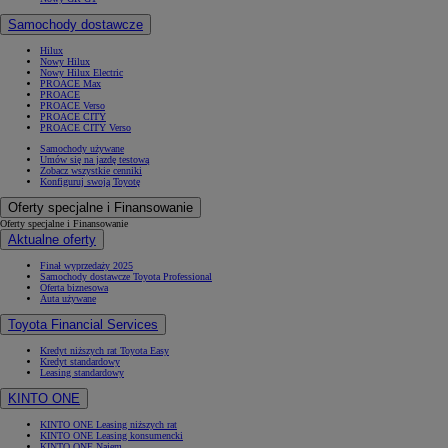
Samochody dostawcze
Hilux
Nowy Hilux
Nowy Hilux Electric
PROACE Max
PROACE
PROACE Verso
PROACE CITY
PROACE CITY Verso
Samochody używane
Umów się na jazdę testową
Zobacz wszystkie cenniki
Konfiguruj swoją Toyotę
Oferty specjalne i Finansowanie
Oferty specjalne i Finansowanie
Aktualne oferty
Finał wyprzedaży 2025
Samochody dostawcze Toyota Professional
Oferta biznesowa
Auta używane
Toyota Financial Services
Kredyt niższych rat Toyota Easy
Kredyt standardowy
Leasing standardowy
KINTO ONE
KINTO ONE Leasing niższych rat
KINTO ONE Leasing konsumencki
KINTO ONE Najem