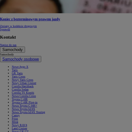
Koniec z bezterminowym prawem jazdy
Zmiany w kodeksie drogowym
Sprawdź
Kontakt
Napisz do nas
Samochody
Samochody
Samochody osobowe
Nowe Aygo X
Yaris
GR Yaris
Yaris Cross
Nowy Yaris Cross
Nowy Urban Cruiser
Corolla Hatchback
Corolla Sedan
Corolla TS Kombi
Nowa Corolla Cross
Toyota C-HR
Toyota C-HR Plug-in
Nowa Toyota C-HR+
Nowa Toyota bZ4X
Nowa Toyota bZ4X Touring
Camry
Prius
Mirai
Nowy RAV4
Land Cruiser
Nowy GR GT