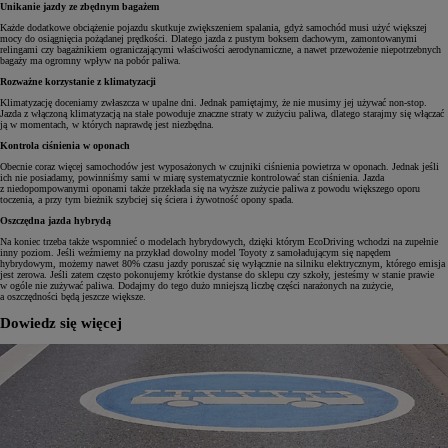
Unikanie jazdy ze zbędnym bagażem
Każde dodatkowe obciążenie pojazdu skutkuje zwiększeniem spalania, gdyż samochód musi użyć większej
mocy do osiągnięcia pożądanej prędkości. Dlatego jazda z pustym boksem dachowym, zamontowanymi
relingami czy bagażnikiem ograniczającymi właściwości aerodynamiczne, a nawet przewożenie niepotrzebnych
bagaży ma ogromny wpływ na pobór paliwa.
Rozważne korzystanie z klimatyzacji
Klimatyzację doceniamy zwłaszcza w upalne dni. Jednak pamiętajmy, że nie musimy jej używać non-stop.
Jazda z włączoną klimatyzacją na stałe powoduje znaczne straty w zużyciu paliwa, dlatego starajmy się włączać
ją w momentach, w których naprawdę jest niezbędna.
Kontrola ciśnienia w oponach
Obecnie coraz więcej samochodów jest wyposażonych w czujniki ciśnienia powietrza w oponach. Jednak jeśli
ich nie posiadamy, powinniśmy sami w miarę systematycznie kontrolować stan ciśnienia. Jazda
z niedopompowanymi oponami także przekłada się na wyższe zużycie paliwa z powodu większego oporu
toczenia, a przy tym bieżnik szybciej się ściera i żywotność opony spada.
Oszczędna jazda hybrydą
Na koniec trzeba także wspomnieć o modelach hybrydowych, dzięki którym EcoDriving wchodzi na zupełnie
inny poziom. Jeśli weźmiemy na przykład dowolny model Toyoty z samoładującym się napędem
hybrydowym, możemy nawet 80% czasu jazdy poruszać się wyłącznie na silniku elektrycznym, którego emisja
jest zerowa. Jeśli zatem często pokonujemy krótkie dystanse do sklepu czy szkoły, jesteśmy w stanie prawie
w ogóle nie zużywać paliwa. Dodajmy do tego dużo mniejszą liczbę części narażonych na zużycie,
a oszczędności będą jeszcze większe.
Dowiedz się więcej