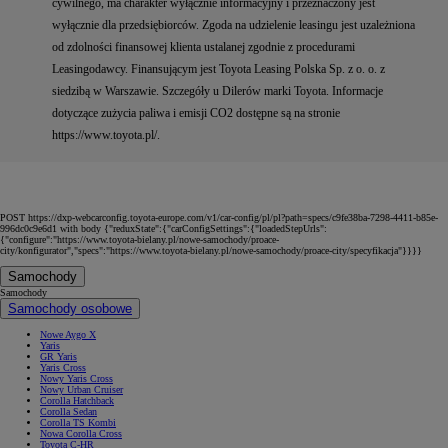
cywilnego, ma charakter wyłącznie informacyjny i przeznaczony jest
wyłącznie dla przedsiębiorców. Zgoda na udzielenie leasingu jest uzależniona
od zdolności finansowej klienta ustalanej zgodnie z procedurami
Leasingodawcy. Finansującym jest Toyota Leasing Polska Sp. z o. o. z
siedzibą w Warszawie. Szczegóły u Dilerów marki Toyota. Informacje
dotyczące zużycia paliwa i emisji CO2 dostępne są na stronie
https://www.toyota.pl/.
POST https://dxp-webcarconfig.toyota-europe.com/v1/car-config/pl/pl?path=specs/c9fe38ba-7298-4411-b85e-
996dc0c9e6d1 with body {"reduxState":{"carConfigSettings":{"loadedStepUrls":
{"configure":"https://www.toyota-bielany.pl/nowe-samochody/proace-
city/konfigurator","specs":"https://www.toyota-bielany.pl/nowe-samochody/proace-city/specyfikacja"}}}}
Samochody
Samochody
Samochody osobowe
Nowe Aygo X
Yaris
GR Yaris
Yaris Cross
Nowy Yaris Cross
Nowy Urban Cruiser
Corolla Hatchback
Corolla Sedan
Corolla TS Kombi
Nowa Corolla Cross
Toyota C-HR