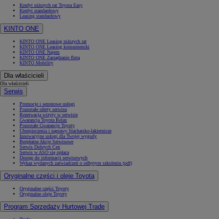
Kredyt niższych rat Toyota Easy
Kredyt standardowy
Leasing standardowy
KINTO ONE
KINTO ONE Leasing niższych rat
KINTO ONE Leasing konsumencki
KINTO ONE Najem
KINTO ONE Zarządzanie flotą
KINTO Mobility
Dla właścicieli
Dla właścicieli
Serwis
Promocje i sezonowe usługi
Pozostałe oferty serwisu
Rezerwacja wizyty w serwisie
Gwarancja Toyota Relax
Pozostałe Gwarancje Toyoty
Ubezpieczenia i naprawy blacharsko-lakiernicze
Innowacyjne usługi dla Twojej wygody
Bezpłatne Akcje Serwisowe
Serwis Dobrych Cen
Serwis w ASO się opłaca
Dostęp do informacji serwisowych
Wykaz wydanych zaświadczeń o odbytym szkoleniu (pdf)
Oryginalne części i oleje Toyota
Oryginalne części Toyoty
Oryginalne oleje Toyoty
Program Sprzedaży Hurtowej Trade