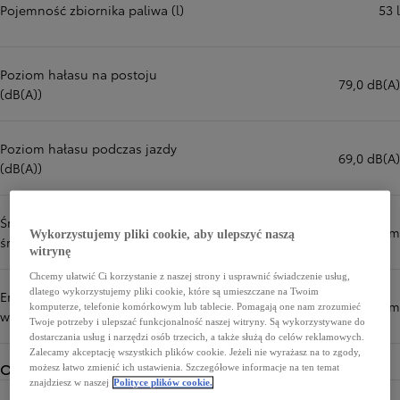
Pojemność zbiornika paliwa (l)
53 l
Poziom hałasu na postoju
79,0 dB(A)
(dB(A))
Poziom hałasu podczas jazdy
69,0 dB(A)
(dB(A))
Średnio (cykl mieszany, wartość
6,4 l/100 km
Wykorzystujemy pliki cookie, aby ulepszyć naszą
średnia) (l/100 km)
witrynę
Chcemy ułatwić Ci korzystanie z naszej strony i usprawnić świadczenie usług,
dlatego wykorzystujemy pliki cookie, które są umieszczane na Twoim
Emisja CO₂ (cykl mieszany,
145 g/km
komputerze, telefonie komórkowym lub tablecie. Pomagają one nam zrozumieć
wartość średnia) (g/km)
Twoje potrzeby i ulepszać funkcjonalność naszej witryny. Są wykorzystywane do
dostarczania usług i narzędzi osób trzecich, a także służą do celów reklamowych.
Zalecamy akceptację wszystkich plików cookie. Jeżeli nie wyrażasz na to zgody,
Osiągi
możesz łatwo zmienić ich ustawienia. Szczegółowe informacje na ten temat
znajdziesz w naszej
Polityce plików cookie.