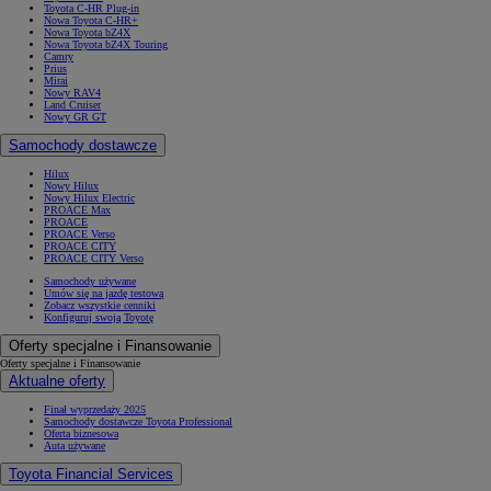
Toyota C-HR Plug-in
Nowa Toyota C-HR+
Nowa Toyota bZ4X
Nowa Toyota bZ4X Touring
Camry
Prius
Mirai
Nowy RAV4
Land Cruiser
Nowy GR GT
Samochody dostawcze
Hilux
Nowy Hilux
Nowy Hilux Electric
PROACE Max
PROACE
PROACE Verso
PROACE CITY
PROACE CITY Verso
Samochody używane
Umów się na jazdę testową
Zobacz wszystkie cenniki
Konfiguruj swoją Toyotę
Oferty specjalne i Finansowanie
Oferty specjalne i Finansowanie
Aktualne oferty
Finał wyprzedaży 2025
Samochody dostawcze Toyota Professional
Oferta biznesowa
Auta używane
Toyota Financial Services