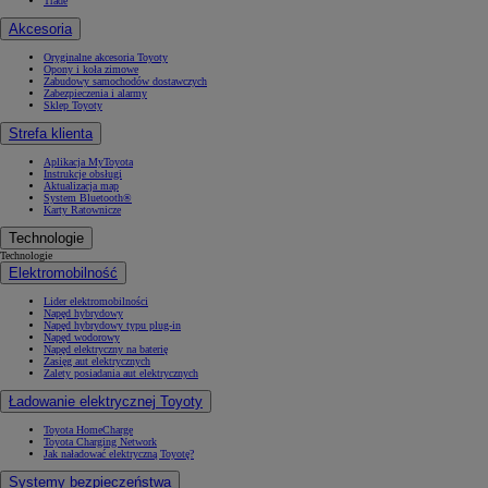
Trade
Akcesoria
Oryginalne akcesoria Toyoty
Opony i koła zimowe
Zabudowy samochodów dostawczych
Zabezpieczenia i alarmy
Sklep Toyoty
Strefa klienta
Aplikacja MyToyota
Instrukcje obsługi
Aktualizacja map
System Bluetooth®
Karty Ratownicze
Technologie
Technologie
Elektromobilność
Lider elektromobilności
Napęd hybrydowy
Napęd hybrydowy typu plug-in
Napęd wodorowy
Napęd elektryczny na baterię
Zasięg aut elektrycznych
Zalety posiadania aut elektrycznych
Ładowanie elektrycznej Toyoty
Toyota HomeCharge
Toyota Charging Network
Jak naładować elektryczną Toyotę?
Systemy bezpieczeństwa