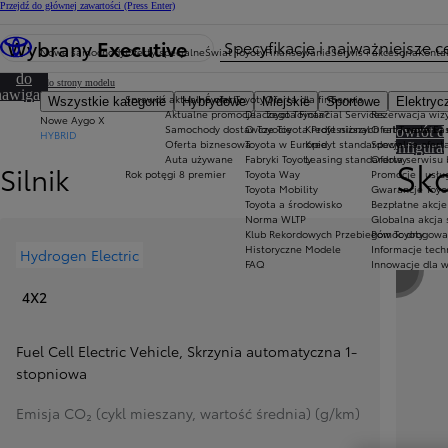
Przejdź do głównej zawartości
(Press Enter)
Cena została zaktualizowana Cena Twojej konfiguracji została zmieniona na 340 400 zł.
Wybrany
Executive
Specyfikacje i najważniejsze 
Nowe samochody
Oferty specjalne
Świat Toyoty
Finansowanie
Serwis i akcesoria
Konta
Przejdź
do
Wróć do strony modelu
nawigacji
Sprawdź aktualne oferty
Świat Toyoty
Oferta dla firm
Serwis
Wszystkie kategorie
Hybrydowe
Miejskie
Sportowe
Elektryc
a stronie
Aktualne promocje
Dlaczego Toyota?
Toyota Financial Services
Rezerwacja wizy
Nowe Aygo X
Samochody dostawcze Toyota Professional
O Toyocie
Kredyt niższych rat Toyota Ea
Oferta serwisu
Powrót d
HYBRID
Oferta biznesowa
Toyota w Europie
Kredyt standardowy
Specjalna ofert
konfigurac
Auta używane
Fabryki Toyoty
Leasing standardowy
Oferta serwisu 
Sko
Silnik
Rok potęgi 8 premier
Toyota Way
Promocje i usł
Toyota Mobility
Gwarancje Toyo
Toyota a środowisko
Bezpłatne akcj
Norma WLTP
Globalna akcja
Klub Rekordowych Przebiegów Toyoty
Pomoc drogowa w
Historyczne Modele
Informacje tech
Hydrogen Electric
FAQ
Innowacje dla 
Poprzed
4X2
Fuel Cell Electric Vehicle
,
Skrzynia automatyczna 1-
stopniowa
Emisja CO₂ (cykl mieszany, wartość średnia) (g/km)
Przełącz informacje o paliwie