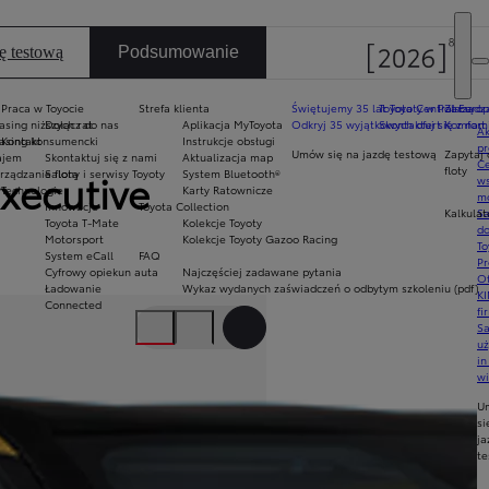
ę testową
Podsumowanie
Praca w Toyocie
Strefa klienta
Świętujemy 35 lat Toyoty w Polsce
Toyota Central Europ
Zarządza
sing niższych rat
Dołącz do nas
Aplikacja MyToyota
Odkryj 35 wyjątkowych ofert
Skontaktuj się z nam
Komfort 
Ak
asing konsumencki
Kontakt
Instrukcje obsługi
pr
Umów się na jazdę testową
Zapytaj 
ajem
Skontaktuj się z nami
Aktualizacja map
Ce
floty
ządzanie flotą
Salony i serwisy Toyoty
System Bluetooth®
xecutive
ws
y
Technologie
Karty Ratownicze
mo
Innowacje
Toyota Collection
Kalkulat
S
Toyota T-Mate
Kolekcje Toyoty
do
Motorsport
Kolekcje Toyoty Gazoo Racing
To
System eCall
FAQ
Pr
Cyfrowy opiekun auta
Najczęściej zadawane pytania
Of
Ładowanie
Wykaz wydanych zaświadczeń o odbytym szkoleniu (pdf)
KI
Następny
Connected
fi
S
Przełącz tryb pełnoekranowy
u
in
w
U
si
ja
te