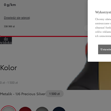
0 g/km
Wykorzystu
Dowiedz się więcej
Chcemy ułatwi
umieszczane 
338 900 zł
ulepszać funk
celów reklamo
Przejdź
ich ustawieni
do
widoku
360º
Ustawie
Kolor
0 zł
-
1 500 zł
Metalik
-
1J6 Precious Silver
1 500 zł