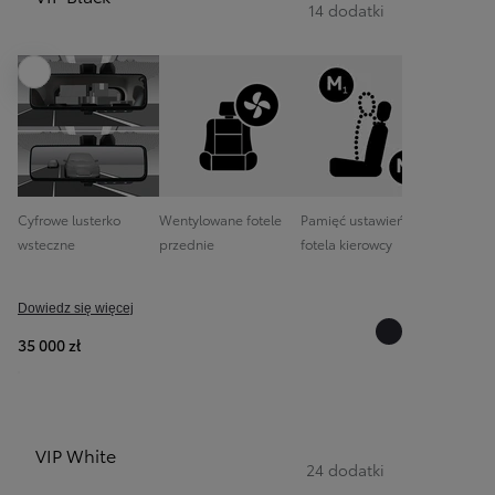
14 dodatki
Poprzedni
Następny
Cyfrowe lusterko
Wentylowane fotele
Pamięć ustawień
Zaawan
wsteczne
przednie
fotela kierowcy
system 
Dowiedz się więcej
35 000 zł
VIP White
24 dodatki