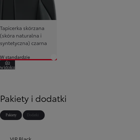
Tapicerka skórzana
(skóra naturalna i
syntetyczna) czarna
W standardzie
Przejdź
do
widoku
360º
Pakiety i dodatki
Pakiety
Dodatki
VIP Black