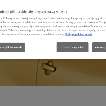
jemy pliki cookie, aby ulepszyć naszą witrynę
ć Ci korzystanie z naszej strony i usprawnić świadczenie usług, dlatego wykorzystujemy pliki co
na Twoim komputerze, telefonie komórkowym lub tablecie. Pomagają one nam zrozumieć Twoje 
cjonalność naszej witryny. Są wykorzystywane do dostarczania usług i narzędzi osób trzecich, a 
wych. Zalecamy akceptację wszystkich plików cookie. Jeżeli nie wyrażasz na to zgody, możesz 
a. Szczegółowe informacje na ten temat znajdziesz w naszej
Polityce plików cookie.
nia plików cookie
Odrzuć wszystkie
Zaakcept