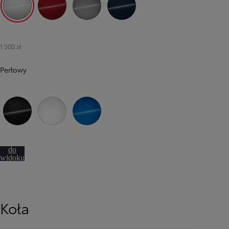
1J6 Precious Silver
3U5 Imperial Red
1L5 Precious Metal
8S6 Dark Blue Mica
1 500 zł
Perłowy
219 Precious Black
090 Frozen White
8Y7 Force Blue
Przejdź
do
widoku
360º
Koła