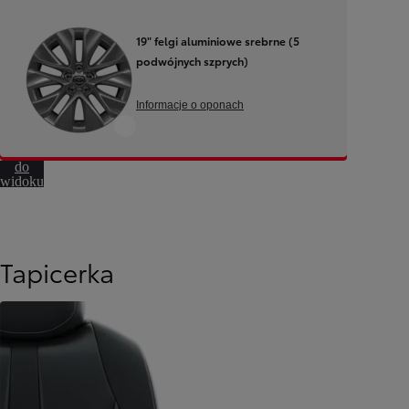
19" felgi aluminiowe srebrne (5
podwójnych szprych)
Informacje o oponach
Przejdź
do
widoku
360º
Tapicerka
Od
81 900 zł
Yaris Cross
HYBRID