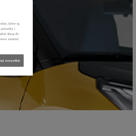
okie, które są
potrzeby i
także służą do
łatwo zmienić
uj wszystkie