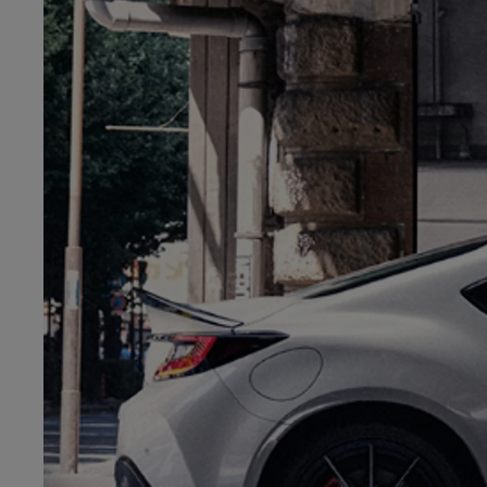
Od
81 900 zł
Yaris Cross
HYBRID