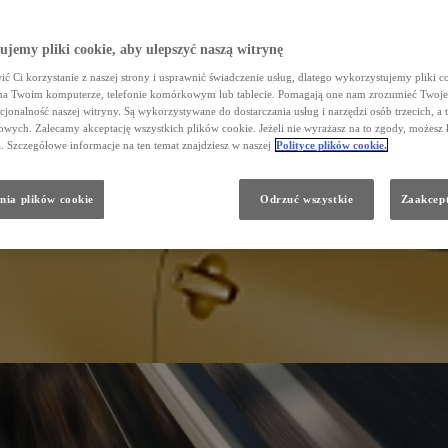
jemy pliki cookie, aby ulepszyć naszą witrynę
ć Ci korzystanie z naszej strony i usprawnić świadczenie usług, dlatego wykorzystujemy pliki co
na Twoim komputerze, telefonie komórkowym lub tablecie. Pomagają one nam zrozumieć Twoje 
cjonalność naszej witryny. Są wykorzystywane do dostarczania usług i narzędzi osób trzecich, a 
wych. Zalecamy akceptację wszystkich plików cookie. Jeżeli nie wyrażasz na to zgody, możesz 
a. Szczegółowe informacje na ten temat znajdziesz w naszej
Polityce plików cookie.
nia plików cookie
Odrzuć wszystkie
Zaakcept