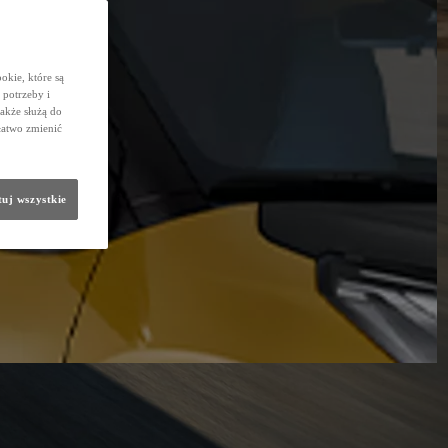
okie, które są
potrzeby i
także służą do
łatwo zmienić
uj wszystkie