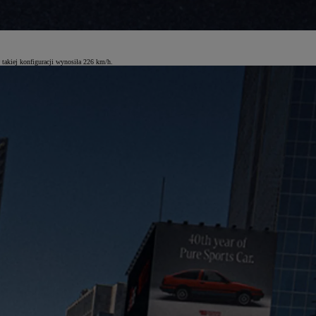
akiej konfiguracji wynosiła 226 km/h.