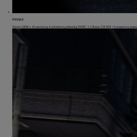
OSIĄGI
Toyota GR86 z 16-zaworową 4-cylindrową jednostką DOHC 2.4 Boxer 234 KM i 6-stopniową manualną