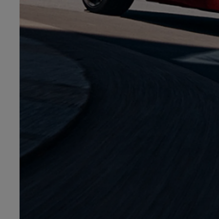
Od
105 300 zł
Corolla Hatchback
HYBRID