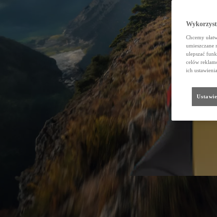
Wykorzystu
Chcemy ułatwi
umieszczane 
ulepszać funk
celów reklamo
ich ustawieni
Ustawie