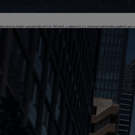
 skrzynią biegów przyspieszała od 0 do 100 km/h w zaledwie 6,3 s, natomiast maksymalna prędkość auta w t