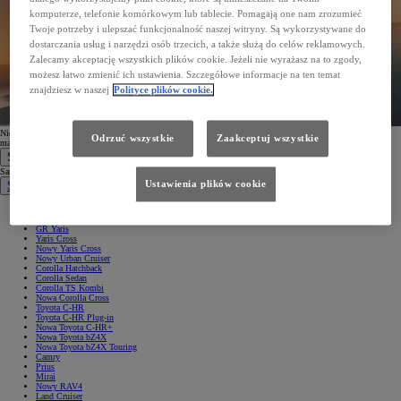
komputerze, telefonie komórkowym lub tablecie. Pomagają one nam zrozumieć
Twoje potrzeby i ulepszać funkcjonalność naszej witryny. Są wykorzystywane do
dostarczania usług i narzędzi osób trzecich, a także służą do celów reklamowych.
Zalecamy akceptację wszystkich plików cookie. Jeżeli nie wyrażasz na to zgody,
możesz łatwo zmienić ich ustawienia. Szczegółowe informacje na ten temat
znajdziesz w naszej
Polityce plików cookie.
Nie możesz odnaleźć wiadomości? Sprawdź folder spam lub
ponów rejestrację
, podając prawidłowy adres e-
Odrzuć wszystkie
Zaakceptuj wszystkie
mail.
Samochody
Samochody
Ustawienia plików cookie
Samochody osobowe
Nowe Aygo X
Yaris
GR Yaris
Yaris Cross
Nowy Yaris Cross
Nowy Urban Cruiser
Corolla Hatchback
Corolla Sedan
Corolla TS Kombi
Nowa Corolla Cross
Toyota C-HR
Toyota C-HR Plug-in
Nowa Toyota C-HR+
Nowa Toyota bZ4X
Nowa Toyota bZ4X Touring
Camry
Prius
Mirai
Nowy RAV4
Land Cruiser