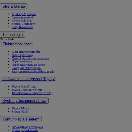
Strefa klienta
Aplikacja MyToyota
Instrukcje obsługi
Aktualizacja map
System Bluetooth®
Karty Ratownicze
Technologie
Technologie
Elektromobilność
Lider elektromobilności
Napęd hybrydowy
Napęd hybrydowy typu plug-in
Napęd wodorowy
Napęd elektryczny na baterię
Zasięg aut elektrycznych
Zalety posiadania aut elektrycznych
Ładowanie elektrycznej Toyoty
Toyota HomeCharge
Toyota Charging Network
Jak naładować elektryczną Toyotę?
Systemy bezpieczeństwa
Toyota T-Mate
System eCall
Komunikacja z autem
Nowa aplikacja MyToyota
Cyfrowy opiekun auta