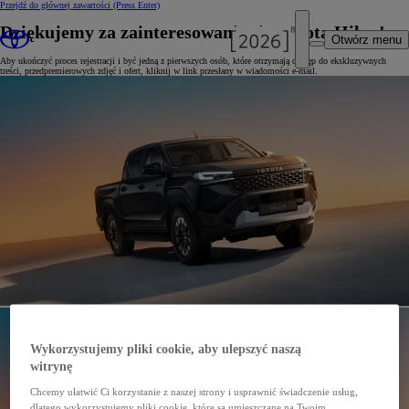
Przejdź do głównej zawartości
(Press Enter)
Dziękujemy za zainteresowanie się Toyotą Hilux!
Otwórz menu
Aby ukończyć proces rejestracji i być jedną z pierwszych osób, które otrzymają dostęp do ekskluzywnych
treści, przedpremierowych zdjęć i ofert, kliknij w link przesłany w wiadomości e-mail.
Wykorzystujemy pliki cookie, aby ulepszyć naszą
witrynę
Chcemy ułatwić Ci korzystanie z naszej strony i usprawnić świadczenie usług,
dlatego wykorzystujemy pliki cookie, które są umieszczane na Twoim