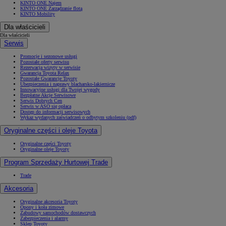
KINTO ONE Najem
KINTO ONE Zarządzanie flotą
KINTO Mobility
Dla właścicieli
Dla właścicieli
Serwis
Promocje i sezonowe usługi
Pozostałe oferty serwisu
Rezerwacja wizyty w serwisie
Gwarancja Toyota Relax
Pozostałe Gwarancje Toyoty
Ubezpieczenia i naprawy blacharsko-lakiernicze
Innowacyjne usługi dla Twojej wygody
Bezpłatne Akcje Serwisowe
Serwis Dobrych Cen
Serwis w ASO się opłaca
Dostęp do informacji serwisowych
Wykaz wydanych zaświadczeń o odbytym szkoleniu (pdf)
Oryginalne części i oleje Toyota
Oryginalne części Toyoty
Oryginalne oleje Toyoty
Program Sprzedaży Hurtowej Trade
Trade
Akcesoria
Oryginalne akcesoria Toyoty
Opony i koła zimowe
Zabudowy samochodów dostawczych
Zabezpieczenia i alarmy
Sklep Toyoty