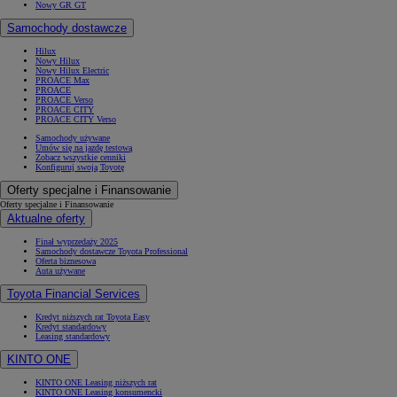
Nowy GR GT
Samochody dostawcze
Hilux
Nowy Hilux
Nowy Hilux Electric
PROACE Max
PROACE
PROACE Verso
PROACE CITY
PROACE CITY Verso
Samochody używane
Umów się na jazdę testową
Zobacz wszystkie cenniki
Konfiguruj swoją Toyotę
Oferty specjalne i Finansowanie
Oferty specjalne i Finansowanie
Aktualne oferty
Finał wyprzedaży 2025
Samochody dostawcze Toyota Professional
Oferta biznesowa
Auta używane
Toyota Financial Services
Kredyt niższych rat Toyota Easy
Kredyt standardowy
Leasing standardowy
KINTO ONE
KINTO ONE Leasing niższych rat
KINTO ONE Leasing konsumencki