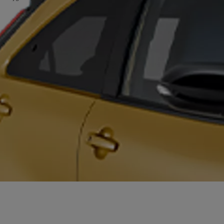
ój garaż.